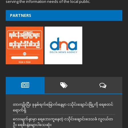
serving the information needs of the local public.
PARTNERS
တာကျိုးပြီး ခုနှစ်ရက်မြောက်နေ့မှာ ငသိုင်းချောင်းမြို့ကို ရေစတင်
ရောက်ရှိ
လေးမျက်နှာမှာ ရေဘေးကူနေတဲ့ ငသိုင်းချောင်းဒေသခံ လူငယ်တ
ဦး ရေစီးနဲ့မျောပါသေဆုံး