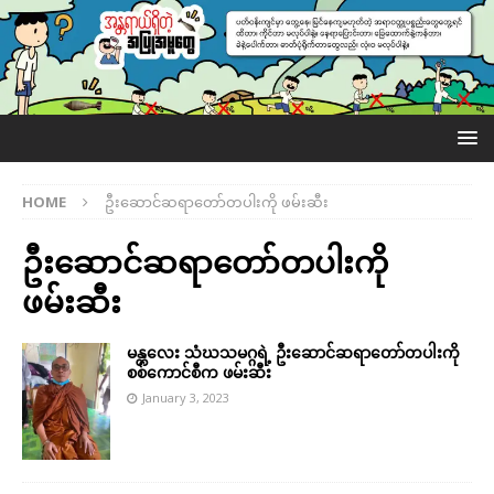
HOME
ဦးဆောင်ဆရာတော်တပါးကို ဖမ်းဆီး
ဦးဆောင်ဆရာတော်တပါးကို
ဖမ်းဆီး
မန္တလေး သံဃသမဂ္ဂရဲ့ ဦးဆောင်ဆရာတော်တပါးကို
စစ်ကောင်စီက ဖမ်းဆီး
January 3, 2023