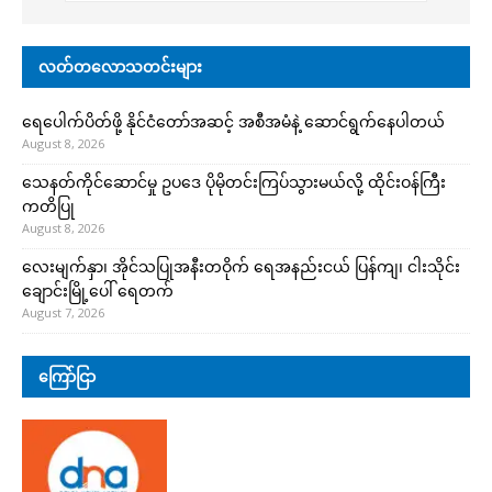
လတ်တလောသတင်းများ
ရေပေါက်ပိတ်ဖို့ နိုင်ငံတော်အဆင့် အစီအမံနဲ့ ဆောင်ရွက်နေပါတယ်
August 8, 2026
သေနတ်ကိုင်ဆောင်မှု ဥပဒေ ပိုမိုတင်းကြပ်သွားမယ်လို့ ထိုင်းဝန်ကြီး
ကတိပြု
August 8, 2026
လေးမျက်နှာ၊ အိုင်သပြုအနီးတဝိုက် ရေအနည်းငယ် ပြန်ကျ၊ ငါးသိုင်း
ချောင်းမြို့ပေါ် ရေတက်
August 7, 2026
ကြော်ငြာ