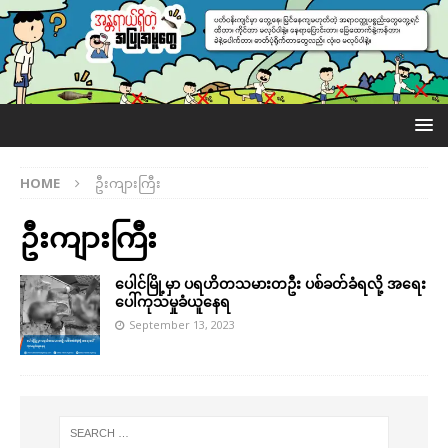
HOME
ဦးကျားကြီး
ဦးကျားကြီး
ပေါင်မြို့မှာ ပရဟိတသမားတဦး ပစ်ခတ်ခံရလို့ အရေး
ပေါ်ကုသမှုခံယူနေရ
September 13, 2023