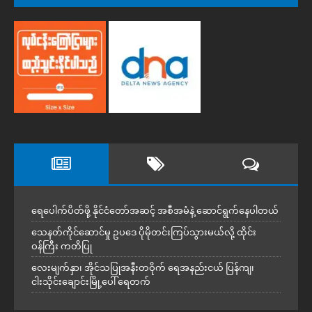
ရေပေါက်ပိတ်ဖို့ နိုင်ငံတော်အဆင့် အစီအမံနဲ့ ဆောင်ရွက်နေပါတယ်
သေနတ်ကိုင်ဆောင်မှု ဥပဒေ ပိုမိုတင်းကြပ်သွားမယ်လို့ ထိုင်း
ဝန်ကြီး ကတိပြု
လေးမျက်နှာ၊ အိုင်သပြုအနီးတဝိုက် ရေအနည်းငယ် ပြန်ကျ၊
ငါးသိုင်းချောင်းမြို့ပေါ် ရေတက်