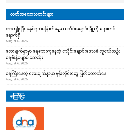
လတ်တလောသတင်းများ
တာကျိုးပြီး ခုနှစ်ရက်မြောက်နေ့မှာ ငသိုင်းချောင်းမြို့ကို ရေစတင်
ရောက်ရှိ
August 6, 2026
လေးမျက်နှာမှာ ရေဘေးကူနေတဲ့ ငသိုင်းချောင်းဒေသခံ လူငယ်တဦး
ရေစီးနဲ့မျောပါသေဆုံး
August 6, 2026
ရေကြီးနေတဲ့ လေးမျက်နှာမှာ ဖုန်းလိုင်းတွေ ပြတ်တောက်နေ
August 6, 2026
ကြော်ငြာ