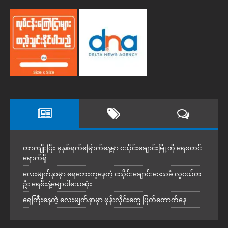
တာကျိုးပြီး ခုနှစ်ရက်မြောက်နေ့မှာ ငသိုင်းချောင်းမြို့ကို ရေစတင်
ရောက်ရှိ
လေးမျက်နှာမှာ ရေဘေးကူနေတဲ့ ငသိုင်းချောင်းဒေသခံ လူငယ်တ
ဦး ရေစီးနဲ့မျောပါသေဆုံး
ရေကြီးနေတဲ့ လေးမျက်နှာမှာ ဖုန်းလိုင်းတွေ ပြတ်တောက်နေ