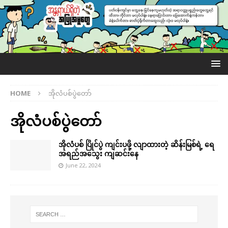
HOME
အိုလံပစ်ပွဲတော်
အိုလံပစ်ပွဲတော်
အိုလံပစ် ပြိုင်ပွဲ ကျင်းပဖို့ လျာထားတဲ့ ဆိန်းမြစ်ရဲ့ ရေ
အရည်အသွေး ကျဆင်းနေ
June 22, 2024