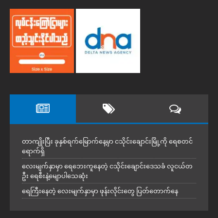
တာကျိုးပြီး ခုနှစ်ရက်မြောက်နေ့မှာ ငသိုင်းချောင်းမြို့ကို ရေစတင်
ရောက်ရှိ
လေးမျက်နှာမှာ ရေဘေးကူနေတဲ့ ငသိုင်းချောင်းဒေသခံ လူငယ်တ
ဦး ရေစီးနဲ့မျောပါသေဆုံး
ရေကြီးနေတဲ့ လေးမျက်နှာမှာ ဖုန်းလိုင်းတွေ ပြတ်တောက်နေ