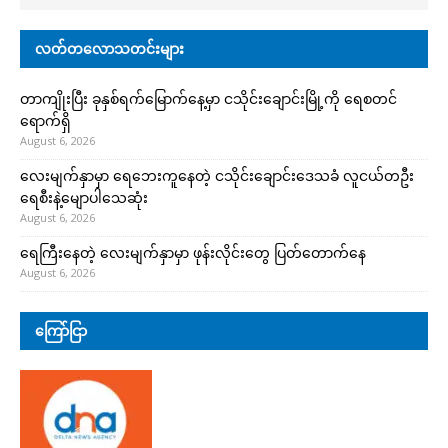
လတ်တလောသတင်းများ
တာကျိုးပြီး ခုနှစ်ရက်မြောက်နေ့မှာ ငသိုင်းချောင်းမြို့ကို ရေစတင်
ရောက်ရှိ
August 6, 2026
လေးမျက်နှာမှာ ရေဘေးကူနေတဲ့ ငသိုင်းချောင်းဒေသခံ လူငယ်တဦး
ရေစီးနဲ့မျောပါသေဆုံး
August 6, 2026
ရေကြီးနေတဲ့ လေးမျက်နှာမှာ ဖုန်းလိုင်းတွေ ပြတ်တောက်နေ
August 6, 2026
ကြော်ငြာ