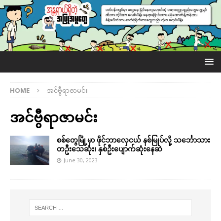
HOME
အင်ဗွီရာဇာမင်း
အင်ဗွီရာဇာမင်း
စစ်တွေမြို့မှာ ဖိုင်ဘာလှေငယ် နစ်မြုပ်လို့ သင်္ဘောသား
တဦးသေဆုံး၊ နှစ်ဦးပျောက်ဆုံးနေဆဲ
June 30, 2023