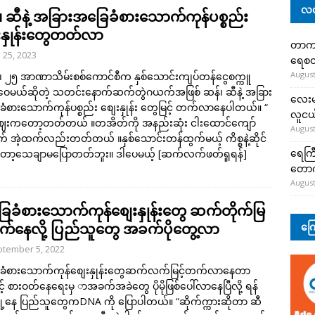
လတ
၊ ဆီနဲ့ အခြားအခြေခံစားသောက်ကုန်ပစ္စည်း
းနှုန်းတွေတတ်လာ
တာကျို
y 25, 2023
ရေစတ
August
င်၊ ၂၅ အာဏာသိမ်းစစ်ကောင်စီက နှစ်သောင်းကျပ်တန်ငွေစက္ကူ
ဝေမယ်ဆိုတဲ့ သတင်းနောက်ဆက်တွဲဂယက်အဖြစ် ဆန်၊ ဆီနဲ့ အခြား
လေးမျ
ံစားသောက်ကုန်ပစ္စည်း စျေးနှုန်း တွေမြင့် တက်လာနေပါတယ်။ “
လူငယ်
ေးကတော့တတ်တယ် ။တအိတ်ကို အနည်းဆုံး ငါးထောင်ကျော်
August
 အဲ့ထက်လည်းတတ်တယ် ။နှစ်သောင်းတန်ထွက်မယ့် ကိစ္စနဲ့ဆိုင်
ရေကြီ
ော့သေချာမပြောတတ်ဘူး။ ဒါပေမယ့်
[ဆက်လက်ဖတ်ရှုရန်]
တော
August
ေခံစားသောက်ကုန်စျေးနှုန်းတွေ ဆက်တိုက်မြ
တက်နေလို့ ပြည်သူတွေ အခက်ပိုတွေ့လာ
ကြေ
tember 5, 2022
ခံစားသောက်ကုန်စျေးနှုန်းတွေဆက်လက်မြင့်တက်လာနေတာ
့် စားဝတ်နေရေးမှ ာအခက်အခဲတွေ ပိုမိုဖြစ်ပေါ်လာနေပြီလို့ ရန်
ြို့နေ ပြည်သူတွေကDNA ကို ပြောပါတယ်။ “ဆိုက်က္ကားဆိုတာ ဆီ