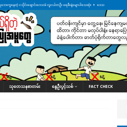
ေဘေးကူနေတဲ့ ငသိုင်းချောင်းဒေသခံ လူငယ်တဦး ရေစီးနဲ့မျောပါသေဆုံး
ဒေသ
မျက်နှာမှာ ဖုန်းလိုင်းတွေ ပြတ်တောက်နေ
ဒေသအလိုက် သတင်းကဏ္ဍ
ားမှန်ခွဲခံရတာတွေ ဆက်တိုက်ဖြစ်
ဒေသအလိုက် သတင်းကဏ္ဍ
စမ်းသပ်မှုကို မြောက်ကိုရီးယား ဝေဖန်
နိုင်ငံတကာရေးရာ
်ရက်မြောက်နေ့မှာ ငသိုင်းချောင်းမြို့ကို ရေစတင်ရောက်ရှိ
ဒေသအလိုက် သတင်း
သုတေသနစာတမ်း
နွေဦးပွင့်သစ်
FACT CHECK