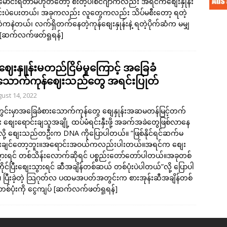
မောင်းရတာမဟုတ်တော့ စီးတဲ့ပါစင်ဂျာကလည်း အရင်ကစျေးနှုန်း
င်းပဲပေးတယ်၊ အခုကလည်း လူတွေကလည်း သိပ်မစီးတော့ ရတဲ့
ဆံကနဲတယ်၊ လက်ရှိတက်နေတဲ့ကုန်စျေးနှုန်းနဲ့ ရတဲ့ပိုက်ဆံက မမျှ
[ဆက်လက်ဖတ်ရှုရန်]
ဈေးနှူန်းမတည်ငြိမ်မှုကြောင့် အခြေခံ
သောက်ကုန်ဈေးသည်တွေ အရင်းပြုတ်
ust 14, 2022
ွင်းမှာအခြေခံစားသောက်ကုန်တွေ စျေနှုန်းအဆမတန်မြင့်တက်
း စျေးရောင်းချသူအချို့ ထပ်မံရင်းနှီးဖို့ အခက်အခဲတွေဖြစ်လာနေ
ု့ ​စျေးသည်တဦးက DNA ကိုပြောပါတယ်။ “ဖြစ်နိုင်ရင်ဆက်မ
်းချင်တော့ဘူး။အရောင်းအဝယ်ကလည်းပါးတယ်။အရင်က စျေး
ွားရင် တစ်သိန်းလောက်ဆိုရင် ပစ္စည်းတော်တော်ပါတယ်။အခုတစ်
ကိုင်ပြီးစျေးသွားရင် ဆီအချိန်တစ်ဆယ် တစ်ပုံးပဲပါတယ်”လို့ ပြောပါ
ပြီးခဲ့တဲ့ သြဂုတ်လ ပထမအပတ်အတွင်းက စားအုန်းဆီအချိန်တစ်
်ပုံးကို ငွေကျပ်
[ဆက်လက်ဖတ်ရှုရန်]