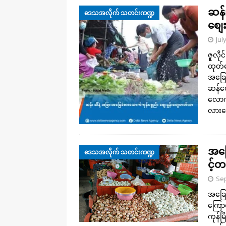
ဆန်
ဒေသအလိုက် သတင်းကဏ္ဍ
စျေ
Jul
ဇူလို
ထုတ်
အခြေခ
ဆန်ဈ
လောက်
လားတ
အခြ
ဒေသအလိုက် သတင်းကဏ္ဍ
င့်
Sep
အခြေ
ကြောင
ကုန်မ