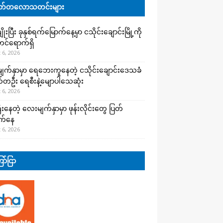
်တလောသတင်းများ
းပြီး ခုနှစ်ရက်မြောက်နေ့မှာ ငသိုင်းချောင်းမြို့ကို
င်ရောက်ရှိ
 6, 2026
က်နှာမှာ ရေဘေးကူနေတဲ့ ငသိုင်းချောင်းဒေသခံ
တဦး ရေစီးနဲ့မျောပါသေဆုံး
 6, 2026
းနေတဲ့ လေးမျက်နှာမှာ ဖုန်းလိုင်းတွေ ပြတ်
က်နေ
 6, 2026
ာ်ငြာ