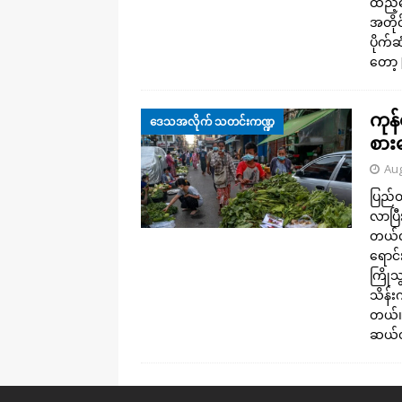
ထည့်
အတို
ပိုက်
တော့
ကုန်
ဒေသအလိုက် သတင်းကဏ္ဍ
စား
Aug
ပြည်တ
လာပြီ
တယ်လိ
ရောင
ကြိုသ
သိန်း
တယ်။ 
ဆယ်တစ