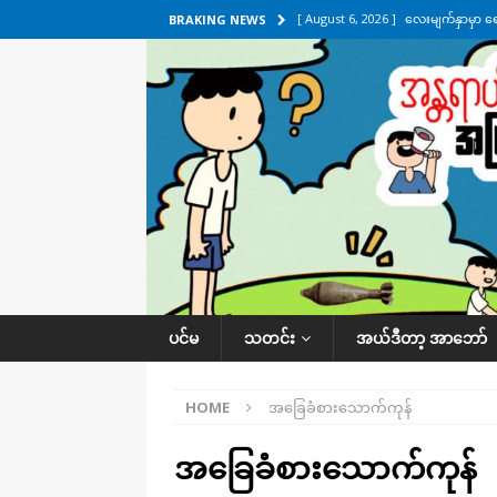
[ August 6, 2026 ]
လေးမျက်နှာမှာ ရ
BRAKING NEWS
အလိုက် သတင်းကဏ္ဍ
[ August 6, 2026 ]
ရေကြီးနေတဲ့ လေး
[ August 5, 2026 ]
ရန်ကုန်မြို့မှာ က
[ August 5, 2026 ]
ဂျပန်ရဲ့ ဒုံးကျည်
[ August 6, 2026 ]
တာကျိုးပြီး ခုနှစ
ကဏ္ဍ
ပင်မ
သတင်း
အယ်ဒီတာ့ အာဘော်
HOME
အခြေခံစားသောက်ကုန်
အခြေခံစားသောက်ကုန်