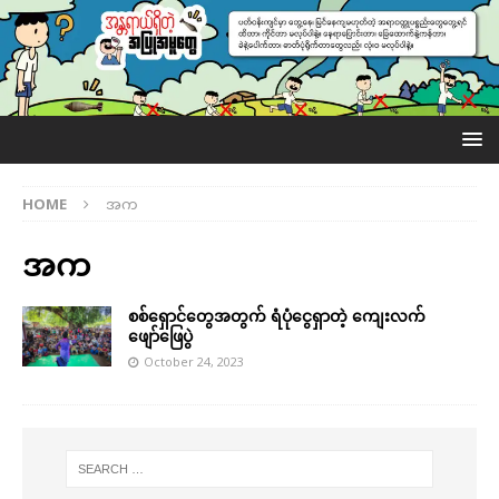
HOME
အက
အက
စစ်ရှောင်တွေအတွက် ရံပုံငွေရှာတဲ့ ကျေးလက်
ဖျော်ဖြေပွဲ
October 24, 2023