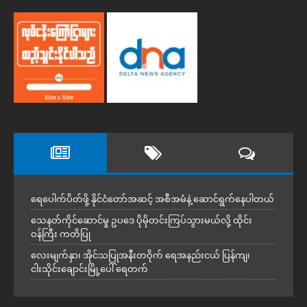
ရေပေါက်ပိတ်ဖို့ နိုင်ငံတော်အဆင့် အစီအမံနဲ့ ဆောင်ရွက်နေပါတယ်
သေနတ်ကိုင်ဆောင်မှု ဥပဒေ ပိုမိုတင်းကြပ်သွားမယ်လို့ ထိုင်း
ဝန်ကြီး ကတိပြု
လေးမျက်နှာ၊ အိုင်သပြုအနီးတဝိုက် ရေအနည်းငယ် ပြန်ကျ၊
ငါးသိုင်းချောင်းမြို့ပေါ် ရေတက်