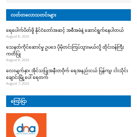
လတ်တလောသတင်းများ
ရေပေါက်ပိတ်ဖို့ နိုင်ငံတော်အဆင့် အစီအမံနဲ့ ဆောင်ရွက်နေပါတယ်
August 8, 2026
သေနတ်ကိုင်ဆောင်မှု ဥပဒေ ပိုမိုတင်းကြပ်သွားမယ်လို့ ထိုင်းဝန်ကြီး
ကတိပြု
August 8, 2026
လေးမျက်နှာ၊ အိုင်သပြုအနီးတဝိုက် ရေအနည်းငယ် ပြန်ကျ၊ ငါးသိုင်း
ချောင်းမြို့ပေါ် ရေတက်
August 7, 2026
ကြော်ငြာ