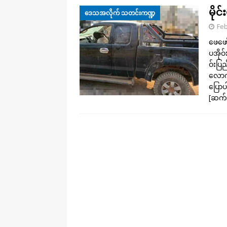
မိုင
ဒေသအလိုက် သတင်းကဏ္ဍ
Feb
ဖေဖော်
ပအိုဝ
ဝ်းပြ
လောက်
ပြော
[ဆက်