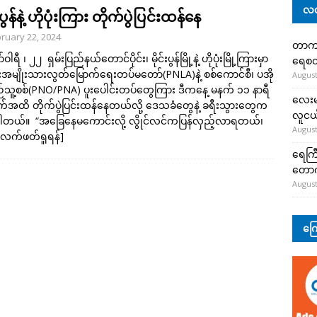
လတ
်းပွန်နဲ့ ဟိုပုံးကြား တိုက်ပွဲပြင်းထန်နေ
ruary 22, 2024
တာကျို
ဝါရီ ၊ ၂၂ ရှမ်းပြည်နယ်တောင်ပိုင်း၊ မိုင်းပွန်မြို့နဲ့ ဟိုပုံးမြို့ကြားမှာ
ရေစတ
်းအမျိုးသားလွတ်မြောက်ရေးတပ်မတော်(PNLA)နဲ့ စစ်ကောင်စီ၊ ပအို
August
ည်သူ့စစ်(PNO/PNA) ပူးပေါင်းတပ်တွေကြား ဒီကနေ့ မနက် ၁၁ နာရီ
လေးမျ
အထိ တိုက်ပွဲပြင်းထန်နေတယ်လို့ ဒေသခံတွေနဲ့ ခရီးသွားတွေက
လူငယ်
ပါတယ်။ “အခြေနေမကောင်းလို့ လွိုင်လင်ကပြန်လှည့်လာရတယ်၊
August
လက်ဖတ်ရှုရန်]
ရေကြီ
တော
August
ကြေ