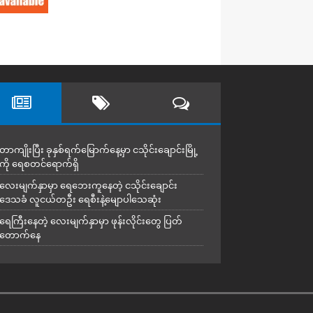
တာကျိုးပြီး ခုနှစ်ရက်မြောက်နေ့မှာ ငသိုင်းချောင်းမြို့
ကို ရေစတင်ရောက်ရှိ
လေးမျက်နှာမှာ ရေဘေးကူနေတဲ့ ငသိုင်းချောင်း
ဒေသခံ လူငယ်တဦး ရေစီးနဲ့မျောပါသေဆုံး
ရေကြီးနေတဲ့ လေးမျက်နှာမှာ ဖုန်းလိုင်းတွေ ပြတ်
တောက်နေ