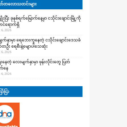
်တလောသတင်းများ
းပြီး ခုနှစ်ရက်မြောက်နေ့မှာ ငသိုင်းချောင်းမြို့ကို
င်ရောက်ရှိ
 6, 2026
က်နှာမှာ ရေဘေးကူနေတဲ့ ငသိုင်းချောင်းဒေသခံ
တဦး ရေစီးနဲ့မျောပါသေဆုံး
 6, 2026
းနေတဲ့ လေးမျက်နှာမှာ ဖုန်းလိုင်းတွေ ပြတ်
က်နေ
 6, 2026
ာ်ငြာ