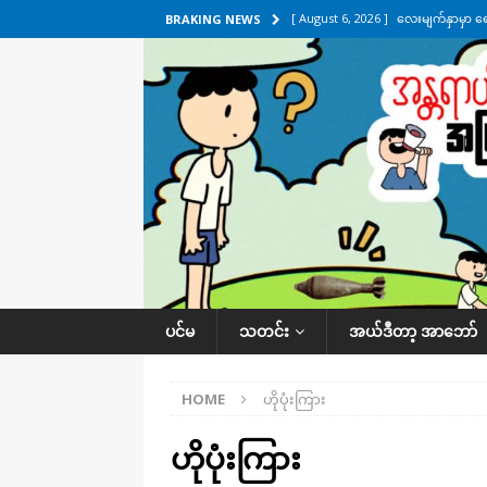
[ August 6, 2026 ]
လေးမျက်နှာမှာ ရ
BRAKING NEWS
အလိုက် သတင်းကဏ္ဍ
[ August 6, 2026 ]
ရေကြီးနေတဲ့ လေး
[ August 5, 2026 ]
ရန်ကုန်မြို့မှာ က
[ August 5, 2026 ]
ဂျပန်ရဲ့ ဒုံးကျည်
[ August 6, 2026 ]
တာကျိုးပြီး ခုနှစ
ကဏ္ဍ
ပင်မ
သတင်း
အယ်ဒီတာ့ အာဘော်
HOME
ဟိုပုံးကြား
ဟိုပုံးကြား