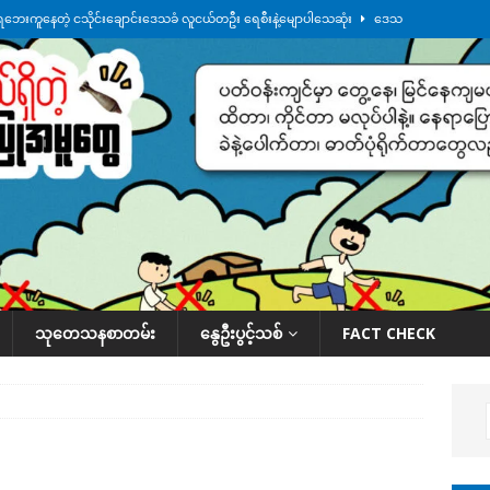
ေဘေးကူနေတဲ့ ငသိုင်းချောင်းဒေသခံ လူငယ်တဦး ရေစီးနဲ့မျောပါသေဆုံး
ဒေသ
မျက်နှာမှာ ဖုန်းလိုင်းတွေ ပြတ်တောက်နေ
ဒေသအလိုက် သတင်းကဏ္ဍ
ားမှန်ခွဲခံရတာတွေ ဆက်တိုက်ဖြစ်
ဒေသအလိုက် သတင်းကဏ္ဍ
စမ်းသပ်မှုကို မြောက်ကိုရီးယား ဝေဖန်
နိုင်ငံတကာရေးရာ
်ရက်မြောက်နေ့မှာ ငသိုင်းချောင်းမြို့ကို ရေစတင်ရောက်ရှိ
ဒေသအလိုက် သတင်း
သုတေသနစာတမ်း
နွေဦးပွင့်သစ်
FACT CHECK