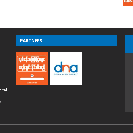
PARTNERS
ocal
o-