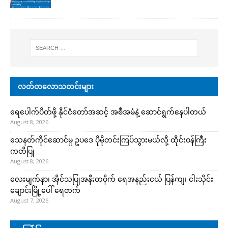
လတ်တလောသတင်းများ
ရေပေါက်ပိတ်ဖို့ နိုင်ငံတော်အဆင့် အစီအမံနဲ့ ဆောင်ရွက်နေပါတယ်
August 8, 2026
သေနတ်ကိုင်ဆောင်မှု ဥပဒေ ပိုမိုတင်းကြပ်သွားမယ်လို့ ထိုင်းဝန်ကြီး
ကတိပြု
August 8, 2026
လေးမျက်နှာ၊ အိုင်သပြုအနီးတဝိုက် ရေအနည်းငယ် ပြန်ကျ၊ ငါးသိုင်း
ချောင်းမြို့ပေါ် ရေတက်
August 7, 2026