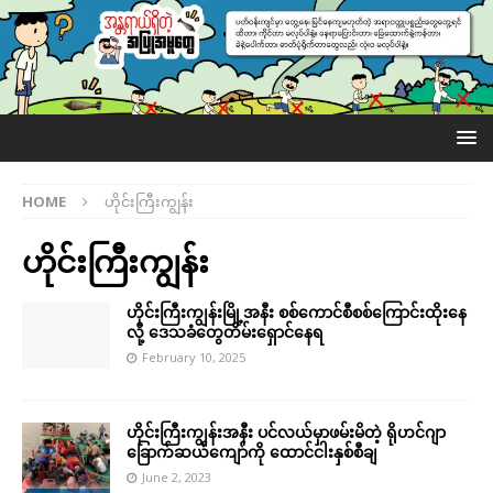
HOME
ဟိုင်းကြီးကျွန်း
ဟိုင်းကြီးကျွန်း
ဟိုင်းကြီးကျွန်းမြို့အနီး စစ်ကောင်စီစစ်ကြောင်းထိုးနေ
လို့ ဒေသခံတွေတိမ်းရှောင်နေရ
February 10, 2025
ဟိုင်းကြီးကျွန်းအနီး ပင်လယ်မှာဖမ်းမိတဲ့ ရိုဟင်ဂျာ
ခြောက်ဆယ်ကျော်ကို ထောင်ငါးနှစ်စီချ
June 2, 2023