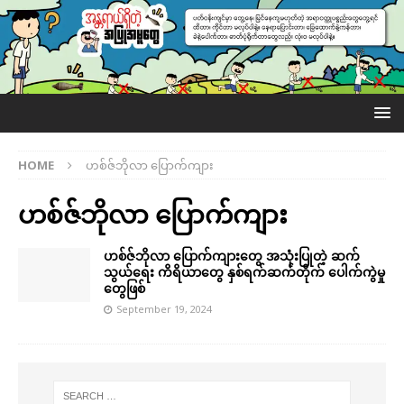
HOME
ဟစ်ဇ်ဘိုလာ ပြောက်ကျား
ဟစ်ဇ်ဘိုလာ ပြောက်ကျား
ဟစ်ဇ်ဘိုလာ ပြောက်ကျားတွေ အသုံးပြုတဲ့ ဆက်
သွယ်ရေး ကိရိယာတွေ နှစ်ရက်ဆက်တိုက် ပေါက်ကွဲမှု
တွေဖြစ်
September 19, 2024