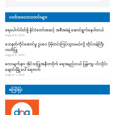
လတ်တလောသတင်းများ
ရေပေါက်ပိတ်ဖို့ နိုင်ငံတော်အဆင့် အစီအမံနဲ့ ဆောင်ရွက်နေပါတယ်
August 8, 2026
သေနတ်ကိုင်ဆောင်မှု ဥပဒေ ပိုမိုတင်းကြပ်သွားမယ်လို့ ထိုင်းဝန်ကြီး
ကတိပြု
August 8, 2026
လေးမျက်နှာ၊ အိုင်သပြုအနီးတဝိုက် ရေအနည်းငယ် ပြန်ကျ၊ ငါးသိုင်း
ချောင်းမြို့ပေါ် ရေတက်
August 7, 2026
ကြော်ငြာ