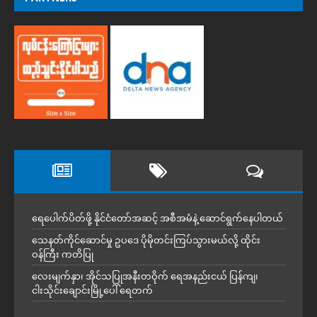
ရေပေါက်ပိတ်ဖို့ နိုင်ငံတော်အဆင့် အစီအမံနဲ့ ဆောင်ရွက်နေပါတယ်
သေနတ်ကိုင်ဆောင်မှု ဥပဒေ ပိုမိုတင်းကြပ်သွားမယ်လို့ ထိုင်း
ဝန်ကြီး ကတိပြု
လေးမျက်နှာ၊ အိုင်သပြုအနီးတဝိုက် ရေအနည်းငယ် ပြန်ကျ၊
ငါးသိုင်းချောင်းမြို့ပေါ် ရေတက်