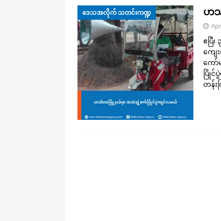
ဟင်္
ဒေသအလိုက် သတင်းကဏ္ဍ
Apr
ဧပြီ၊
ကျေးရ
ကော်
ပြိုင
တန်းက