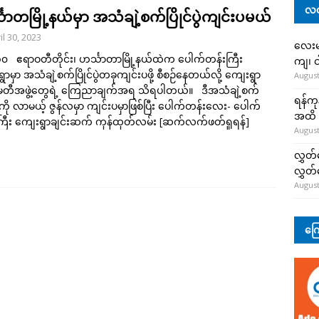
လတ
သာတမြို့နယ်မှာ အသံချဲ့စက်ပြိုင်ပွဲကျင်းပမယ်
il 30, 2023
လေးမျ
 ၃၀ ဧရာဝတီတိုင်း၊ ဟင်္သာတာမြို့နယ်ထဲက ပေါက်တန်းကြီး
ကျ၊ င
ွာမှာ အသံချဲ့စက်ပြိုင်ပွဲတခုကျင်းပဖို့ စီစဉ်နေတယ်လို့ ကျေးရွာ
August
မတီအဖွဲ့တွေရဲ့ ကြေညာချက်အရ သိရပါတယ်။ ဒီအသံချဲ့စက်
ရန်ကု
်ပွဲကို လာမယ့် ဇွန်လမှာ ကျင်းပမှာဖြစ်ပြီး ပေါက်တန်းလေး- ပေါက်
အထိ 
ြီး ကျေးရွာချင်းဆက် ကုန်ထုတ်လမ်း
[ဆက်လက်ဖတ်ရှုရန်]
August
လွှတ်
လွှတ
August
ကြေ