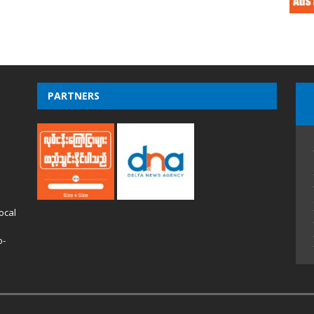
PARTNERS
ocal
o-