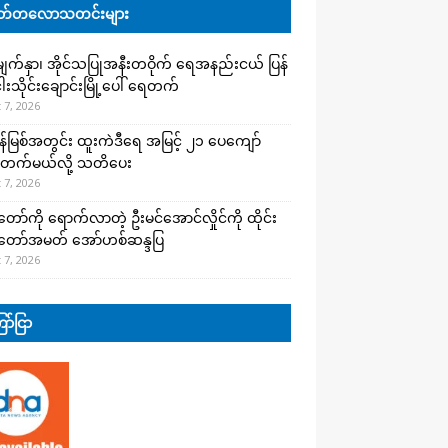
်တလောသတင်းများ
က်နှာ၊ အိုင်သပြုအနီးတဝိုက် ရေအနည်းငယ် ပြန်
ါးသိုင်းချောင်းမြို့ပေါ် ရေတက်
 7, 2026
န်မြစ်အတွင်း ထူးကဲဒီရေ အ​မြင့် ၂၁ ပေကျော်
တက်မယ်လို့ သတိပေး
 7, 2026
တော်ကို ရောက်လာတဲ့ ဦးမင်အောင်လှိုင်ကို ထိုင်း
်တော်အမတ် အော်ဟစ်ဆန္ဒပြ
 7, 2026
ာ်ငြာ