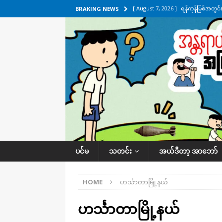
[ August 7, 2026 ]
ရန်ကုန်မြစ်အတွင
BRAKING NEWS
သတင်းကဏ္ဍ
[ August 7, 2026 ]
လွှတ်တော်ကို ရော
UNCATEGORIZED
[ August 6, 2026 ]
တာကျိုးပြီး ခုနှစ
ကဏ္ဍ
[ August 6, 2026 ]
လေးမျက်နှာမှာ ရ
အလိုက် သတင်းကဏ္ဍ
[ August 7, 2026 ]
လေးမျက်နှာ၊ အိုင
ပင်မ
သတင်း
အယ်ဒီတာ့ အာဘော်
ဒေသအလိုက် သတင်းကဏ္ဍ
HOME
ဟင်္သာတာမြို့နယ်
ဟင်္သာတာမြို့နယ်