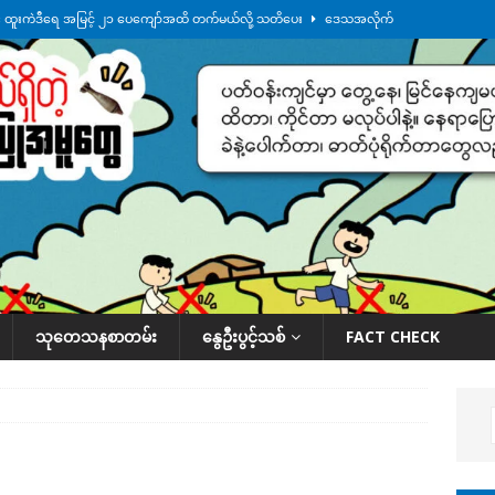
်း ထူးကဲဒီရေ အ​မြင့် ၂၁ ပေကျော်အထိ တက်မယ်လို့ သတိပေး
ဒေသအလိုက်
က်လာတဲ့ ဦးမင်အောင်လှိုင်ကို ထိုင်းလွှတ်တော်အမတ် အော်ဟစ်ဆန္ဒပြ
်ရက်မြောက်နေ့မှာ ငသိုင်းချောင်းမြို့ကို ရေစတင်ရောက်ရှိ
ဒေသအလိုက် သတင်း
ေဘေးကူနေတဲ့ ငသိုင်းချောင်းဒေသခံ လူငယ်တဦး ရေစီးနဲ့မျောပါသေဆုံး
ဒေသ
်သပြုအနီးတဝိုက် ရေအနည်းငယ် ပြန်ကျ၊ ငါးသိုင်းချောင်းမြို့ပေါ် ရေတက်
သုတေသနစာတမ်း
နွေဦးပွင့်သစ်
FACT CHECK