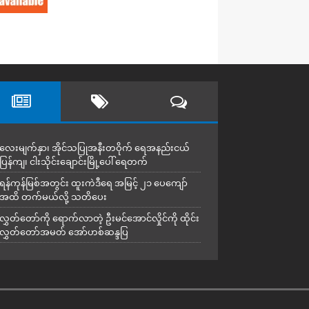
လေးမျက်နှာ၊ အိုင်သပြုအနီးတဝိုက် ရေအနည်းငယ်
ပြန်ကျ၊ ငါးသိုင်းချောင်းမြို့ပေါ် ရေတက်
ရန်ကုန်မြစ်အတွင်း ထူးကဲဒီရေ အ​မြင့် ၂၁ ပေကျော်
အထိ တက်မယ်လို့ သတိပေး
လွှတ်တော်ကို ရောက်လာတဲ့ ဦးမင်အောင်လှိုင်ကို ထိုင်း
လွှတ်တော်အမတ် အော်ဟစ်ဆန္ဒပြ