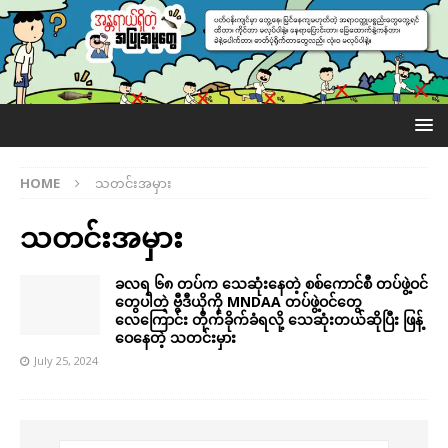
HOME
သတင်းအမှား
သတင်းအမှား
ခလရ ၆၈ တပ်က သေဆုံးနေတဲ့ စစ်ကောင်စီ တပ်ဖွဲ့ဝင်
တွေပါတဲ့ ဗွီဒီယိုကို MNDAA တပ်ဖွဲ့ဝင်တွေ
လေကြောင်း တိုက်ခိုက်ခံရလို့ သေဆုံးတယ်ဆိုပြီး ဖြန့်
ဝေနေတဲ့ သတင်းမှား
July 25, 2024