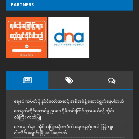
PARTNERS
ရေပေါက်ပိတ်ဖို့ နိုင်ငံတော်အဆင့် အစီအမံနဲ့ ဆောင်ရွက်နေပါတယ်
သေနတ်ကိုင်ဆောင်မှု ဥပဒေ ပိုမိုတင်းကြပ်သွားမယ်လို့ ထိုင်း
ဝန်ကြီး ကတိပြု
လေးမျက်နှာ၊ အိုင်သပြုအနီးတဝိုက် ရေအနည်းငယ် ပြန်ကျ၊
ငါးသိုင်းချောင်းမြို့ပေါ် ရေတက်