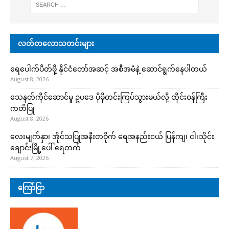
လတ်တလောသတင်းများ
ရေပေါက်ပိတ်ဖို့ နိုင်ငံတော်အဆင့် အစီအမံနဲ့ ဆောင်ရွက်နေပါတယ်
August 8, 2026
သေနတ်ကိုင်ဆောင်မှု ဥပဒေ ပိုမိုတင်းကြပ်သွားမယ်လို့ ထိုင်းဝန်ကြီး
ကတိပြု
August 8, 2026
လေးမျက်နှာ၊ အိုင်သပြုအနီးတဝိုက် ရေအနည်းငယ် ပြန်ကျ၊ ငါးသိုင်း
ချောင်းမြို့ပေါ် ရေတက်
August 7, 2026
ကြော်ငြာ