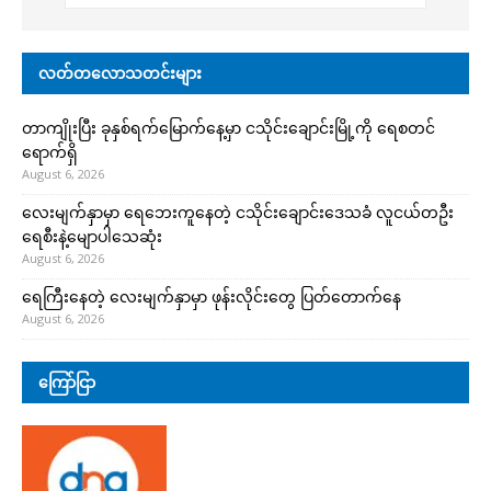
လတ်တလောသတင်းများ
တာကျိုးပြီး ခုနှစ်ရက်မြောက်နေ့မှာ ငသိုင်းချောင်းမြို့ကို ရေစတင်
ရောက်ရှိ
August 6, 2026
လေးမျက်နှာမှာ ရေဘေးကူနေတဲ့ ငသိုင်းချောင်းဒေသခံ လူငယ်တဦး
ရေစီးနဲ့မျောပါသေဆုံး
August 6, 2026
ရေကြီးနေတဲ့ လေးမျက်နှာမှာ ဖုန်းလိုင်းတွေ ပြတ်တောက်နေ
August 6, 2026
ကြော်ငြာ