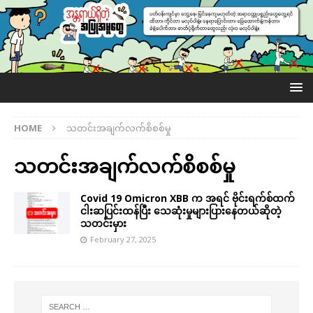
HOME
သတင်းအချက်လက်စိစစ်မှု
သတင်းအချက်လက်စိစစ်မှု
Covid 19 Omicron XBB က အရင် ဗိုင်းရက်စ်ထက်
ငါးဆပြင်းထန်ပြီး သေဆုံးမှုများပြားနေတယ်ဆိုတဲ့
သတင်းမှား
February 27, 2025