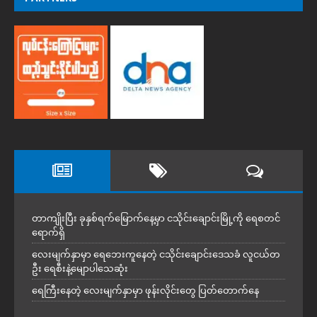
တာကျိုးပြီး ခုနှစ်ရက်မြောက်နေ့မှာ ငသိုင်းချောင်းမြို့ကို ရေစတင်
ရောက်ရှိ
လေးမျက်နှာမှာ ရေဘေးကူနေတဲ့ ငသိုင်းချောင်းဒေသခံ လူငယ်တ
ဦး ရေစီးနဲ့မျောပါသေဆုံး
ရေကြီးနေတဲ့ လေးမျက်နှာမှာ ဖုန်းလိုင်းတွေ ပြတ်တောက်နေ