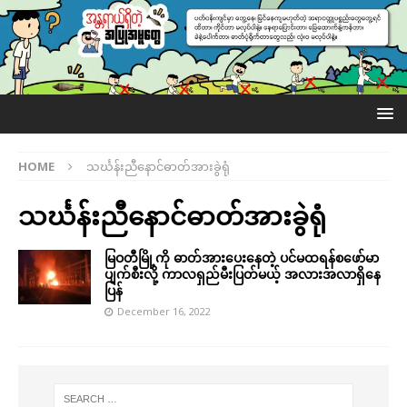
HOME
သင်္ဃန်းညီနောင်ဓာတ်အားခွဲရုံ
သင်္ဃန်းညီနောင်ဓာတ်အားခွဲရုံ
မြဝတီမြို့ကို ဓာတ်အားပေးနေတဲ့ ပင်မထရန်စဖော်မာ
ပျက်စီးလို့ ကာလရှည်မီးပြတ်မယ့် အလားအလာရှိနေ
ပြန်
December 16, 2022