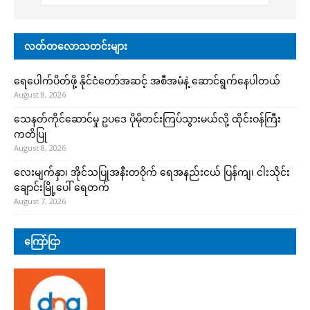
လတ်တလောသတင်းများ
ရေပေါက်ပိတ်ဖို့ နိုင်ငံတော်အဆင့် အစီအမံနဲ့ ဆောင်ရွက်နေပါတယ်
August 8, 2026
သေနတ်ကိုင်ဆောင်မှု ဥပဒေ ပိုမိုတင်းကြပ်သွားမယ်လို့ ထိုင်းဝန်ကြီး
ကတိပြု
August 8, 2026
လေးမျက်နှာ၊ အိုင်သပြုအနီးတဝိုက် ရေအနည်းငယ် ပြန်ကျ၊ ငါးသိုင်း
ချောင်းမြို့ပေါ် ရေတက်
August 7, 2026
ကြော်ငြာ