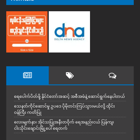
ရေပေါက်ပိတ်ဖို့ နိုင်ငံတော်အဆင့် အစီအမံနဲ့ ဆောင်ရွက်နေပါတယ်
သေနတ်ကိုင်ဆောင်မှု ဥပဒေ ပိုမိုတင်းကြပ်သွားမယ်လို့ ထိုင်း
ဝန်ကြီး ကတိပြု
လေးမျက်နှာ၊ အိုင်သပြုအနီးတဝိုက် ရေအနည်းငယ် ပြန်ကျ၊
ငါးသိုင်းချောင်းမြို့ပေါ် ရေတက်