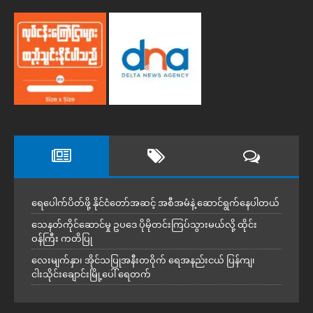
ရေပေါက်ပိတ်ဖို့ နိုင်ငံတော်အဆင့် အစီအမံနဲ့ ဆောင်ရွက်နေပါတယ်
သေနတ်ကိုင်ဆောင်မှု ဥပဒေ ပိုမိုတင်းကြပ်သွားမယ်လို့ ထိုင်း
ဝန်ကြီး ကတိပြု
လေးမျက်နှာ၊ အိုင်သပြုအနီးတဝိုက် ရေအနည်းငယ် ပြန်ကျ၊
ငါးသိုင်းချောင်းမြို့ပေါ် ရေတက်