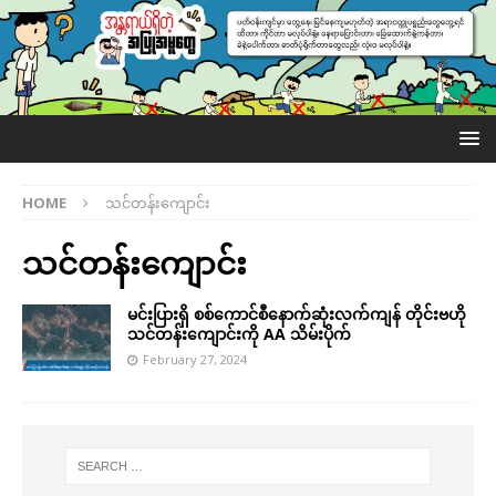
HOME
သင်တန်းကျောင်း
သင်တန်းကျောင်း
မင်းပြားရှိ စစ်ကောင်စီနောက်ဆုံးလက်ကျန် တိုင်းဗဟို
သင်တန်းကျောင်းကို AA သိမ်းပိုက်
February 27, 2024