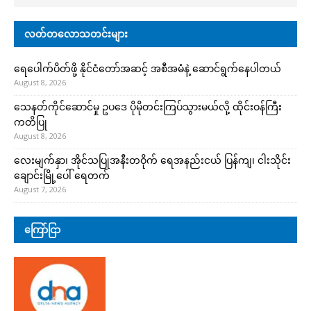
လတ်တလောသတင်းများ
ရေပေါက်ပိတ်ဖို့ နိုင်ငံတော်အဆင့် အစီအမံနဲ့ ဆောင်ရွက်နေပါတယ်
August 8, 2026
သေနတ်ကိုင်ဆောင်မှု ဥပဒေ ပိုမိုတင်းကြပ်သွားမယ်လို့ ထိုင်းဝန်ကြီး
ကတိပြု
August 8, 2026
လေးမျက်နှာ၊ အိုင်သပြုအနီးတဝိုက် ရေအနည်းငယ် ပြန်ကျ၊ ငါးသိုင်း
ချောင်းမြို့ပေါ် ရေတက်
August 7, 2026
ကြော်ငြာ