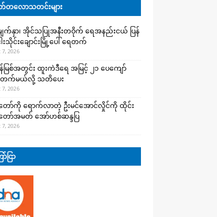
်တလောသတင်းများ
က်နှာ၊ အိုင်သပြုအနီးတဝိုက် ရေအနည်းငယ် ပြန်
ါးသိုင်းချောင်းမြို့ပေါ် ရေတက်
 7, 2026
န်မြစ်အတွင်း ထူးကဲဒီရေ အ​မြင့် ၂၁ ပေကျော်
တက်မယ်လို့ သတိပေး
 7, 2026
တော်ကို ရောက်လာတဲ့ ဦးမင်အောင်လှိုင်ကို ထိုင်း
်တော်အမတ် အော်ဟစ်ဆန္ဒပြ
 7, 2026
ာ်ငြာ