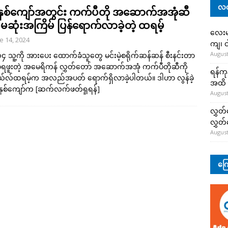
လတ
းနှစ်ကျော်အတွင်း ကက်ပီတို အဆောက်အအုံဆီ
ဆုံးအကြိမ် ပြန်ရောက်လာခဲ့တဲ့ ထရမ့်
လေးမျ
e 14, 2024
ကျ၊ င
August
၊ ၁၄ သူ့ကို အားပေး ထောက်ခံသူတွေ မင်းမဲ့စရိုက်ဆန်ဆန် စီးနင်းတာ
ံခဲ့ရဖူးတဲ့ အမေရိကန် လွှတ်တော် အဆောက်အအုံ ကက်ပီတိုဆီကို
ရန်ကု
နယ်လ်ထရမ့်က အလည်အပတ် ရောက်ရှိလာခဲ့ပါတယ်။ ဒါဟာ လွန်ခဲ့
အထိ 
 နှစ်ကျော်က
[ဆက်လက်ဖတ်ရှုရန်]
August
လွှတ်
လွှတ
August
ကြေ