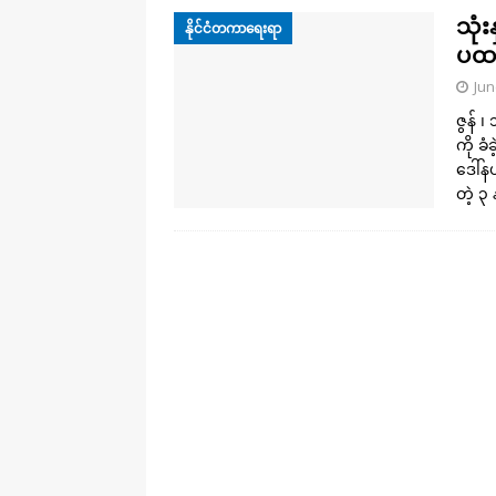
သုံ
နိုင်ငံတကာရေးရာ
ပထမ
Jun
ဇွန် 
ကို ခ
ဒေါ်
တဲ့ ၃