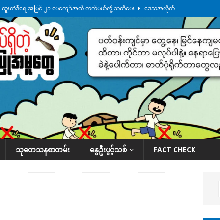
်း ထူးကဲဒီရေ အ​မြင့် ၂၁ ပေကျော်အထိ တက်မယ်လို့ သတိပေး
ဒေသအလိုက်
က်လာတဲ့ ဦးမင်အောင်လှိုင်ကို ထိုင်းလွှတ်တော်အမတ် အော်ဟစ်ဆန္ဒပြ
်ရက်မြောက်နေ့မှာ ငသိုင်းချောင်းမြို့ကို ရေစတင်ရောက်ရှိ
ဒေသအလိုက် သတင်း
ေဘေးကူနေတဲ့ ငသိုင်းချောင်းဒေသခံ လူငယ်တဦး ရေစီးနဲ့မျောပါသေဆုံး
ဒေသ
်သပြုအနီးတဝိုက် ရေအနည်းငယ် ပြန်ကျ၊ ငါးသိုင်းချောင်းမြို့ပေါ် ရေတက်
သုတေသနစာတမ်း
နွေဦးပွင့်သစ်
FACT CHECK