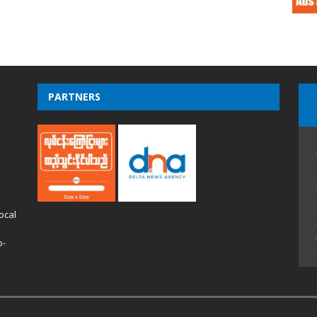
PARTNERS
ocal
o-