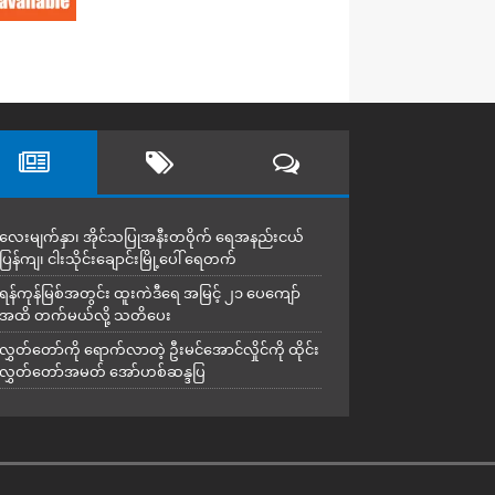
လေးမျက်နှာ၊ အိုင်သပြုအနီးတဝိုက် ရေအနည်းငယ်
ပြန်ကျ၊ ငါးသိုင်းချောင်းမြို့ပေါ် ရေတက်
ရန်ကုန်မြစ်အတွင်း ထူးကဲဒီရေ အ​မြင့် ၂၁ ပေကျော်
အထိ တက်မယ်လို့ သတိပေး
လွှတ်တော်ကို ရောက်လာတဲ့ ဦးမင်အောင်လှိုင်ကို ထိုင်း
လွှတ်တော်အမတ် အော်ဟစ်ဆန္ဒပြ