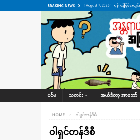
[ August 7, 2026 ]
ရန်ကုန်မြစ်အတွင
BRAKING NEWS
သတင်းကဏ္ဍ
[ August 7, 2026 ]
လွှတ်တော်ကို ရော
UNCATEGORIZED
[ August 6, 2026 ]
တာကျိုးပြီး ခုနှစ
ကဏ္ဍ
[ August 6, 2026 ]
လေးမျက်နှာမှာ ရ
အလိုက် သတင်းကဏ္ဍ
[ August 7, 2026 ]
လေးမျက်နှာ၊ အိုင
ပင်မ
သတင်း
အယ်ဒီတာ့ အာဘော်
ဒေသအလိုက် သတင်းကဏ္ဍ
HOME
ဝါရှင်တန်ဒီစီ
ဝါရှင်တန်ဒီစီ