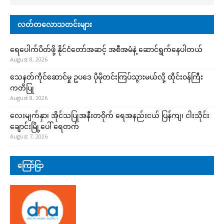
လတ်တလောသတင်းများ
ရေပေါက်ပိတ်ဖို့ နိုင်ငံတော်အဆင့် အစီအမံနဲ့ ဆောင်ရွက်နေပါတယ်
August 8, 2026
သေနတ်ကိုင်ဆောင်မှု ဥပဒေ ပိုမိုတင်းကြပ်သွားမယ်လို့ ထိုင်းဝန်ကြီး
ကတိပြု
August 8, 2026
လေးမျက်နှာ၊ အိုင်သပြုအနီးတဝိုက် ရေအနည်းငယ် ပြန်ကျ၊ ငါးသိုင်း
ချောင်းမြို့ပေါ် ရေတက်
August 7, 2026
ကြော်ငြာ