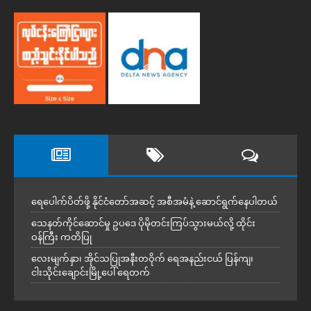
ရေပေါက်ပိတ်ဖို့ နိုင်ငံတော်အဆင့် အစီအမံနဲ့ ဆောင်ရွက်နေပါတယ်
သေနတ်ကိုင်ဆောင်မှု ဥပဒေ ပိုမိုတင်းကြပ်သွားမယ်လို့ ထိုင်း
ဝန်ကြီး ကတိပြု
လေးမျက်နှာ၊ အိုင်သပြုအနီးတဝိုက် ရေအနည်းငယ် ပြန်ကျ၊
ငါးသိုင်းချောင်းမြို့ပေါ် ရေတက်