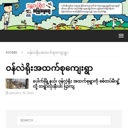
HOME
ဝန်လဲရိုးအထက်စုကျေးရွာ
ဝန်လဲရိုးအထက်စုကျေးရွာ
ပေါက်မြို့နယ်၊ ဝန်လဲရိုး အထက်စုရွာကို စစ်တပ်မီးရှို့
လို့ တရွာလုံးနီးပါး ပြာကျ
January 10, 2023