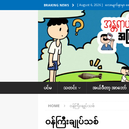
[ August 6, 2026 ]
လေးမျက်နှာမှာ ရ
BRAKING NEWS
အလိုက် သတင်းကဏ္ဍ
[ August 6, 2026 ]
ရေကြီးနေတဲ့ လေး
[ August 5, 2026 ]
ရန်ကုန်မြို့မှာ က
[ August 5, 2026 ]
ဂျပန်ရဲ့ ဒုံးကျည်
[ August 6, 2026 ]
တာကျိုးပြီး ခုနှစ
ကဏ္ဍ
ပင်မ
သတင်း
အယ်ဒီတာ့ အာဘော်
HOME
ဝန်ကြီးချုပ်သစ်
ဝန်ကြီးချုပ်သစ်