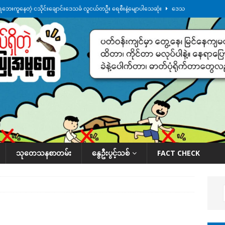
ေဘေးကူနေတဲ့ ငသိုင်းချောင်းဒေသခံ လူငယ်တဦး ရေစီးနဲ့မျောပါသေဆုံး
ဒေသ
မျက်နှာမှာ ဖုန်းလိုင်းတွေ ပြတ်တောက်နေ
ဒေသအလိုက် သတင်းကဏ္ဍ
ားမှန်ခွဲခံရတာတွေ ဆက်တိုက်ဖြစ်
ဒေသအလိုက် သတင်းကဏ္ဍ
စမ်းသပ်မှုကို မြောက်ကိုရီးယား ဝေဖန်
နိုင်ငံတကာရေးရာ
်ရက်မြောက်နေ့မှာ ငသိုင်းချောင်းမြို့ကို ရေစတင်ရောက်ရှိ
ဒေသအလိုက် သတင်း
သုတေသနစာတမ်း
နွေဦးပွင့်သစ်
FACT CHECK