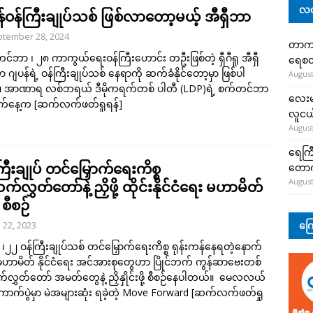
လတ
န်ဝန်ကြီးချုပ်သစ် ဖြစ်လာတော့မယ့် အီရှီဘာ
tember 28, 2024
တာကျို
်ဘာ ၊ ၂၈ ကာကွယ်ရေးဝန်ကြီးဟောင်း တဦးဖြစ်တဲ့ ရှီဂီရူ အီရှီ
ရေစတ
ဂျပန်ရဲ့ ဝန်ကြီးချုပ်သစ် နေရာကို ဆက်ခံနိုင်တော့မှာ ဖြစ်ပါ
August
 အာဏာရ လစ်ဘရယ် ဒီမိုကရက်တစ် ပါတီ (LDP)ရဲ့ စက်တင်ဘာ
လေးမျ
က်နေ့က
[ဆက်လက်ဖတ်ရှုရန်]
လူငယ်
August
ရေကြီ
ြီးချုပ် တင်မြှောက်ရေးကိစ္စ
တော
August
လွှတ်တော်နဲ့ ညှိဖို့ ထိုင်းနိုင်ငံရေး မဟာမိတ်
စီစဉ်
ကြေ
y 22, 2023
င် ၊၂၂ ဝန်ကြီးချုပ်သစ် တင်မြှောက်ရေးကိစ္စ ရုန်းကန်နေရတဲ့နောက်
းမဟာမိတ် နိုင်ငံရေး အင်အားစုတွေဟာ ပြိုင်ဘက် ကွန်ဆာဗေးတစ်
ွှတ်တော် အမတ်တွေနဲ့ ညှိနှိုင်းဖို့ စီစဉ်နေပါတယ်။ မေလလယ်
ောက်ပွဲမှာ မဲအများဆုံး ရခဲ့တဲ့ Move Forward
[ဆက်လက်ဖတ်ရှု