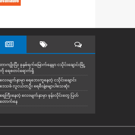
တာကျိုးပြီး ခုနှစ်ရက်မြောက်နေ့မှာ ငသိုင်းချောင်းမြို့
ကို ရေစတင်ရောက်ရှိ
လေးမျက်နှာမှာ ရေဘေးကူနေတဲ့ ငသိုင်းချောင်း
ဒေသခံ လူငယ်တဦး ရေစီးနဲ့မျောပါသေဆုံး
ရေကြီးနေတဲ့ လေးမျက်နှာမှာ ဖုန်းလိုင်းတွေ ပြတ်
တောက်နေ