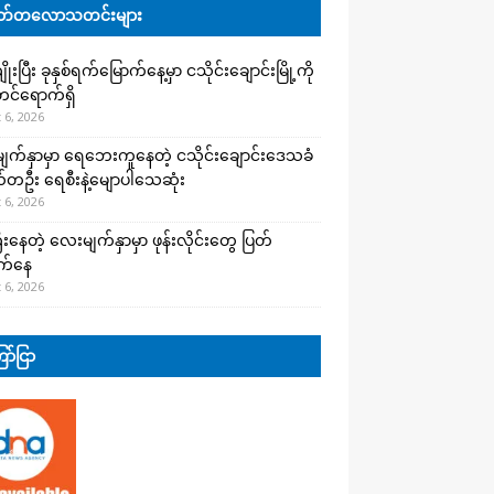
်တလောသတင်းများ
းပြီး ခုနှစ်ရက်မြောက်နေ့မှာ ငသိုင်းချောင်းမြို့ကို
င်ရောက်ရှိ
 6, 2026
က်နှာမှာ ရေဘေးကူနေတဲ့ ငသိုင်းချောင်းဒေသခံ
တဦး ရေစီးနဲ့မျောပါသေဆုံး
 6, 2026
းနေတဲ့ လေးမျက်နှာမှာ ဖုန်းလိုင်းတွေ ပြတ်
က်နေ
 6, 2026
ာ်ငြာ