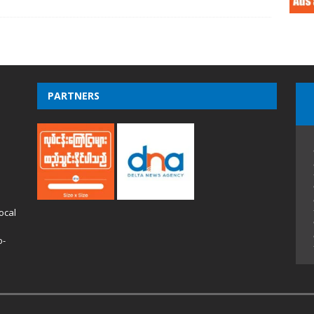
PARTNERS
ocal
o-