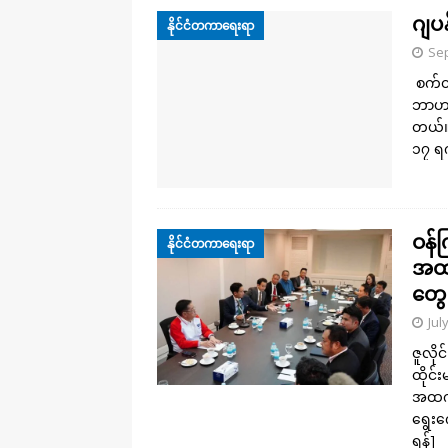
ဂျပ
နိုင်ငံတကာရေးရာ
Sep
စက်တင
ဘာဟာ 
တယ်။
၁၇ ရ
ဝန်က
နိုင်ငံတကာရေးရာ
အထက်
တွေ 
Jul
ဇူလို
ထိုင်
အထက်လ
ရွေးက
ရန်]