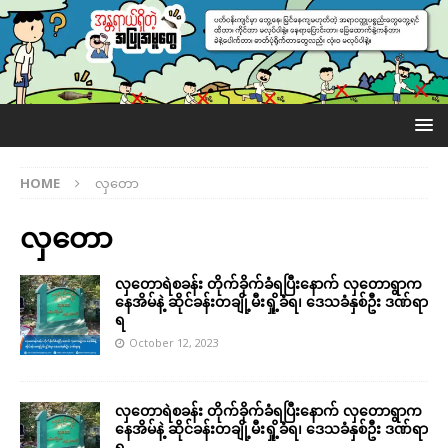
HOME
လှတော
လှတော
လှတောရဲစခန်း တိုက်ခိုက်ခံရပြီးနောက် လှတောရွာက
နေအိမ်နဲ့ ဆိုင်ခန်းတချို့မီးရှို့ခံရ၊ ဒေသခံနှစ်ဦး ဒဏ်ရာ
ရ
October 12, 2023
လှတောရဲစခန်း တိုက်ခိုက်ခံရပြီးနောက် လှတောရွာက
နေအိမ်နဲ့ ဆိုင်ခန်းတချို့မီးရှို့ခံရ၊ ဒေသခံနှစ်ဦး ဒဏ်ရာ
ရ