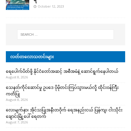
October 12, 2023
လတ်တလောသတင်းများ
ရေပေါက်ပိတ်ဖို့ နိုင်ငံတော်အဆင့် အစီအမံနဲ့ ဆောင်ရွက်နေပါတယ်
August 8, 2026
သေနတ်ကိုင်ဆောင်မှု ဥပဒေ ပိုမိုတင်းကြပ်သွားမယ်လို့ ထိုင်းဝန်ကြီး
ကတိပြု
August 8, 2026
လေးမျက်နှာ၊ အိုင်သပြုအနီးတဝိုက် ရေအနည်းငယ် ပြန်ကျ၊ ငါးသိုင်း
ချောင်းမြို့ပေါ် ရေတက်
August 7, 2026