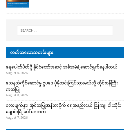
လတ်တလောသတင်းများ
ရေပေါက်ပိတ်ဖို့ နိုင်ငံတော်အဆင့် အစီအမံနဲ့ ဆောင်ရွက်နေပါတယ်
August 8, 2026
သေနတ်ကိုင်ဆောင်မှု ဥပဒေ ပိုမိုတင်းကြပ်သွားမယ်လို့ ထိုင်းဝန်ကြီး
ကတိပြု
August 8, 2026
လေးမျက်နှာ၊ အိုင်သပြုအနီးတဝိုက် ရေအနည်းငယ် ပြန်ကျ၊ ငါးသိုင်း
ချောင်းမြို့ပေါ် ရေတက်
August 7, 2026