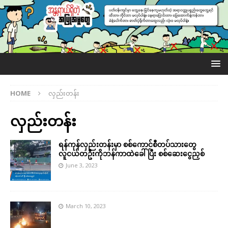
HOME
လှည်းတန်း
လှည်းတန်း
ရန်ကုန်လှည်းတန်းမှာ စစ်ကောင်စီတပ်သားတွေ
လူငယ်တဦးကိုဘန်ကာထဲခေါ်ပြီး စစ်ဆေးငွေညှစ်
June 3, 2023
March 10, 2023