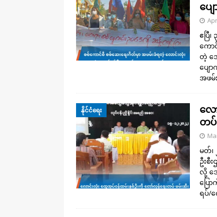
ပျေ
Apr
ဧပြီ၊ 
ကောင်
တဲ့ 
ပျော
အဖမ်း
လော
နိုင်ငံရေး
တပ်
Mar
မတ်၊ 
ဦးစီး
လို့ 
ပြောက
ရပ်/