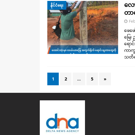
လော
နိုင်ငံရေး
တာတ
Feb
ဖေဖော
မြေ၊ 
ရောင်
ကာကွယ
သတိ
1
2
…
5
»