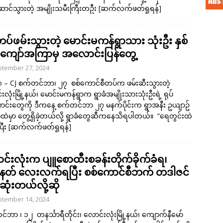
ောင်သွားတဲ့ အမျိုးသမီးကြီးတဦး
[ဆက်လက်ဖတ်ရှုရန်]
ပ်ဖမ်းသွားတဲ့ မောင်းမကန်ရွာသား သုံးဦး နှစ်
ကျော်အကြာမှ အလောင်းပြန်တွေ့
tember 27, 2024
 – CJ စက်တင်ဘာ၊ ၂၇ စစ်ကောင်စီတပ်က ဖမ်းဆီးသွားတဲ့
လုံးမြို့နယ်၊ မောင်းမကန်ရွာက ရွာခံအမျိုးသားသုံးဦးရဲ့ ရုပ်
်းတွေကို ဒီကနေ့ စက်တင်ဘာ ၂၇ မနက်ပိုင်းက ရွာအနီး ဥယျာဥ်
ုထဲမှာ တွေ့ရှိခဲ့တယ်လို့ ရွာခံတွေဆီကနေသိရပါတယ်။ “ရေတွင်းထဲ
ြီး
[ဆက်လက်ဖတ်ရှုရန်]
င်းလုံးက ပျူစောထီးစခန်းတိုက်ခိုက်ခံရ၊
တ် လေးလက်ရပြီး စစ်ကောင်စီဘက် တဒါဇင်
ုံးတယ်လို့ဆို
tember 14, 2024
်ဘာ ၊ ၁၂ တနင်္သာရီတိုင်း၊ လောင်းလုံးမြို့နယ်၊ ကျောက်နီမော်