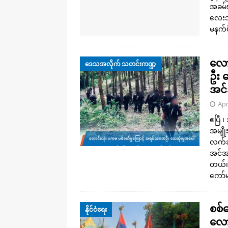
အခမ်းအ
လေးသွန
မနက်ပ
လော
ဒေသအလိုက် သတင်းကဏ္ဍ
ဦး
အင်
Apr
ဧပြီ ၊
အမျို
လက်ချ
အင်အ
တယ်။ 
ကော်
စစ်
နိုင်ငံရေး
လော