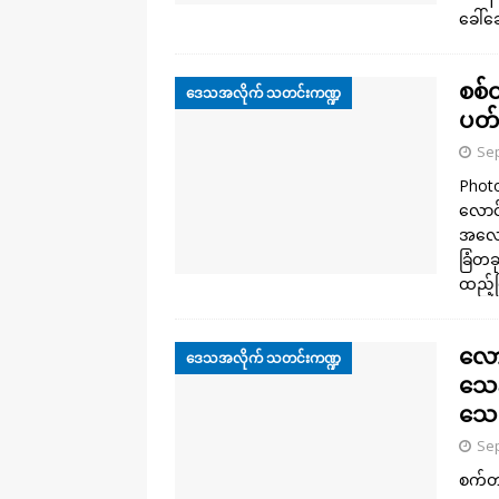
ခေါ်ဆ
စစ်တ
ဒေသအလိုက် သတင်းကဏ္ဍ
ပတ်
Sep
Photo
လောင်း
အလောင
ခြံတခ
ထည့်ပ
လော
ဒေသအလိုက် သတင်းကဏ္ဍ
သေန
သေဆ
Sep
စက်တင