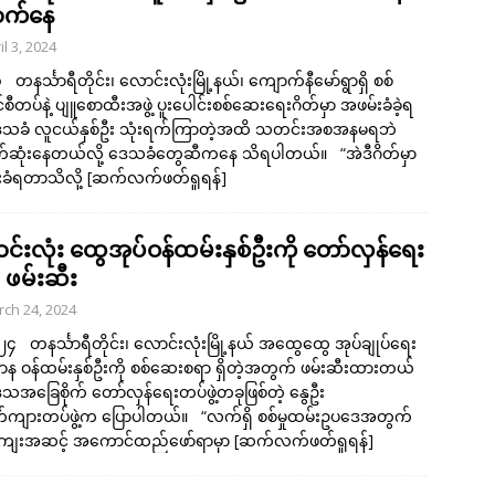
ာက်နေ
il 3, 2024
၃ တနင်္သာရီတိုင်း၊ လောင်းလုံးမြို့နယ်၊ ကျောက်နီမော်ရွာရှိ စစ်
စီတပ်နဲ့ ပျူစောထီးအဖွဲ့ ပူးပေါင်းစစ်ဆေးရေးဂိတ်မှာ အဖမ်းခံခဲ့ရ
ဒေသခံ လူငယ်နှစ်ဦး သုံးရက်ကြာတဲ့အထိ သတင်းအစအနမရဘဲ
က်ဆုံးနေတယ်လို့ ဒေသခံတွေဆီကနေ သိရပါတယ်။ “အဲဒီဂိတ်မှာ
ခံရတာသိလို့
[ဆက်လက်ဖတ်ရှုရန်]
င်းလုံး ထွေအုပ်ဝန်ထမ်းနှစ်ဦးကို တော်လှန်ရေး
 ဖမ်းဆီး
ch 24, 2024
၂၄ တနင်္သာရီတိုင်း၊ လောင်းလုံးမြို့နယ် အထွေထွေ အုပ်ချုပ်ရေး
ဌာန ဝန်ထမ်းနှစ်ဦးကို စစ်ဆေးစရာ ရှိတဲ့အတွက် ဖမ်းဆီးထားတယ်
​ဒေသအခြေစိုက် တော်လှန်ရေးတပ်ဖွဲ့တခုဖြစ်တဲ့ နွေဦး
်ကျားတပ်ဖွဲ့က ပြောပါတယ်။ “လက်ရှိ စစ်မှုထမ်းဥပဒေအတွက်
ကျေးအဆင့် အကောင်ထည်ဖော်ရာမှာ
[ဆက်လက်ဖတ်ရှုရန်]