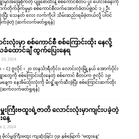
ွာမှာအခြေစိုက်တဲ့ ပျူစောထီးနဲ့ စစ်ကောင်စီတပ် ပူး ပေါင်းစခန်းကို
ာက်တိုက်ခိုက်မှုမှာ စစ်ကောင်စီလက်အောက်ခံတပ်ဖွဲ့ဝင် ၁၂ ဦး
းပြီး သေနတ် လေး လက်ကိုပါ သိမ်းဆည်းရမိခဲ့တယ်လို့ ပါဝင်
ိုက်ခဲ့တဲ့
[ဆက်လက်ဖတ်ရှုရန်]
်းလုံးမှာ စစ်ကောင်စီ စစ်ကြောင်းထိုး နေလို့
ခံထောင်ချီ ထွက်ပြေးနေရ
y 20, 2024
– CJ ဇူလိုင် ၊ ၂၀ တနင်္သာရီတိုင်း၊ လောင်းလုံးမြို့နယ် အောက်ပိုင်း
ွာတွေကို စစ်ကြောင်းထိုးနေတဲ့ စစ်ကောင် စီတပ်က ဇူလိုင် ၁၉
နေ့က နေအိမ်သုံးလုံးကို မီးရှို့ဖျက်ဆီးခဲ့ပြီး စစ်ကြောင်းဆက်ထိုး
့
[ဆက်လက်ဖတ်ရှုရန်]
်မှူးကြီးဗထူးရဲ့ဇာတိ လောင်းလုံးမှာကျင်းပခဲ့တဲ့
းနေ့
e 2, 2024
 ၂ ဗိုလ်မှူးကြီးဗထူး ကျဆုံးခြင်း ၇၉ နှစ်မြောက် “ဗထူးနေ့”