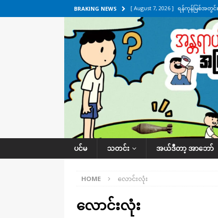
[ August 7, 2026 ]
ရန်ကုန်မြစ်အတွင
BRAKING NEWS
သတင်းကဏ္ဍ
[ August 7, 2026 ]
လွှတ်တော်ကို ရော
UNCATEGORIZED
[ August 6, 2026 ]
တာကျိုးပြီး ခုနှစ
ကဏ္ဍ
[ August 6, 2026 ]
လေးမျက်နှာမှာ ရ
အလိုက် သတင်းကဏ္ဍ
[ August 7, 2026 ]
လေးမျက်နှာ၊ အိုင
ပင်မ
သတင်း
အယ်ဒီတာ့ အာဘော်
ဒေသအလိုက် သတင်းကဏ္ဍ
HOME
လောင်းလုံး
လောင်းလုံး