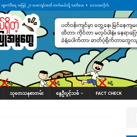
်း ထူးကဲဒီရေ အ​မြင့် ၂၁ ပေကျော်အထိ တက်မယ်လို့ သတိပေး
ဒေသအလိုက်
က်လာတဲ့ ဦးမင်အောင်လှိုင်ကို ထိုင်းလွှတ်တော်အမတ် အော်ဟစ်ဆန္ဒပြ
်ရက်မြောက်နေ့မှာ ငသိုင်းချောင်းမြို့ကို ရေစတင်ရောက်ရှိ
ဒေသအလိုက် သတင်း
ေဘေးကူနေတဲ့ ငသိုင်းချောင်းဒေသခံ လူငယ်တဦး ရေစီးနဲ့မျောပါသေဆုံး
ဒေသ
်သပြုအနီးတဝိုက် ရေအနည်းငယ် ပြန်ကျ၊ ငါးသိုင်းချောင်းမြို့ပေါ် ရေတက်
သုတေသနစာတမ်း
နွေဦးပွင့်သစ်
FACT CHECK