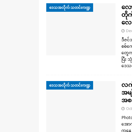
လော
ဒေသအလိုက် သတင်းကဏ္ဍ
တို
လေက
De
ဒီဇင်
စစ်ကေ
တွေက 
ပြီး 
ဒေသခ
လက်
ဒေသအလိုက် သတင်းကဏ္ဍ
အမျ
အစ
Oct
Photo
အောက်
ကနေ အ