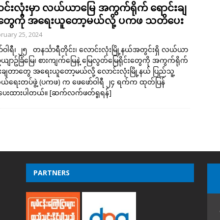
င်းလုံးမှာ လယ်ယာမြေ အကွက်ရိုက် ရောင်းချ
ွေကို အရေးယူတော့မယ်လို့ ပကဖ သတိပေး
ruary 25, 2024
်ဝါရီ၊ ၂၅ တနင်္သာရီတိုင်း၊ လောင်းလုံးမြို့နယ်အတွင်းရှိ လယ်ယာ
ဥယျာဥ်ခြံမြေ၊ စားကျက်မြေနဲ့ မြေလွတ်မြေရိုင်းတွေကို အကွက်ရိုက်
းချတာတွေ အရေးယူတော့မယ်လို့ လောင်းလုံးမြို့နယ် ပြည်သူ့
်ရေးတပ်ဖွဲ့ (ပကဖ) က ဖေဖော်ဝါရီ ၂၄ ရက်က ထုတ်ပြန်
ပေးထားပါတယ်။
[ဆက်လက်ဖတ်ရှုရန်]
PARTNERS