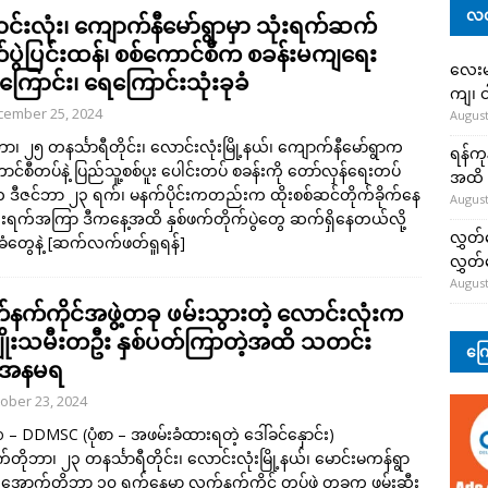
လတ
င်းလုံး၊ ကျောက်နီမော်ရွာမှာ သုံးရက်ဆက်
က်ပွဲပြင်းထန်၊ စစ်ကောင်စီက စခန်းမကျရေး
လေးမျ
ြောင်း၊ ရေကြောင်းသုံးခုခံ
ကျ၊ င
cember 25, 2024
August
ဘာ၊ ၂၅ တနင်္သာရီတိုင်း၊ လောင်းလုံးမြို့နယ်၊ ကျောက်နီမော်ရွာက
ရန်ကု
ာင်စီတပ်နဲ့ ပြည်သူ့စစ်ပူး ပေါင်းတပ် စခန်းကို တော်လှန်ရေးတပ်
အထိ 
ဒီဇင်ဘာ ၂၃ ရက်၊ မနက်ပိုင်းကတည်းက ထိုးစစ်ဆင်တိုက်ခိုက်နေ
August
သုံးရက်အကြာ ဒီကနေ့အထိ နှစ်ဖက်တိုက်ပွဲတွေ ဆက်ရှိနေတယ်လို့
လွှတ်
ံတွေနဲ့
[ဆက်လက်ဖတ်ရှုရန်]
လွှတ
August
နက်ကိုင်အဖွဲ့တခု ဖမ်းသွားတဲ့ လောင်းလုံးက
ိုးသမီးတဦး နှစ်ပတ်ကြာတဲ့အထိ သတင်း
ကြေ
အနမရ
ober 23, 2024
 – DDMSC (ပုံစာ – အဖမ်းခံထားရတဲ့ ဒေါ်ခင်နှောင်း)
တိုဘာ၊ ၂၃ တနင်္သာရီတိုင်း၊ လောင်းလုံးမြို့နယ်၊ မောင်းမကန်ရွာ
ောက်တိုဘာ ၁၀ ရက်နေ့မှာ လက်နက်ကိုင် တပ်ဖွဲ့ တခုက ဖမ်းဆီး