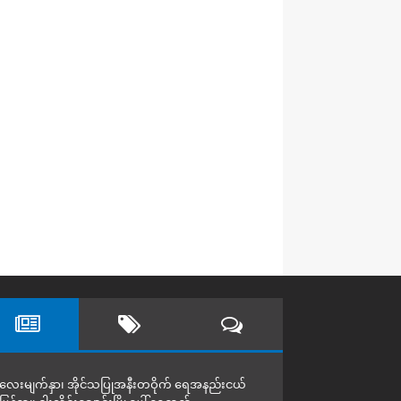
လေးမျက်နှာ၊ အိုင်သပြုအနီးတဝိုက် ရေအနည်းငယ်