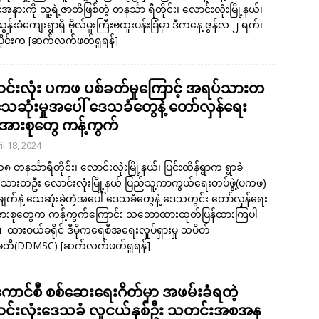
နားကို သူ့ရဲ့ဇာတိဖြစ်တဲ့ တနင်္သာ ရီတိုင်း၊ လောင်းလုံးမြို့နယ်၊
်းခံကျေးရွာရှိ ဗိုလ်မှူးကြီးဗထူးပန်းခြံမှာ ဒီကနေ့ ဇွန်လ ၂ ရက်၊
ိုင်းက
[ဆက်လက်ဖတ်ရှုရန်]
င်းလုံး ပကဖ ပစ်ခတ်မှုကြောင့် အရပ်သားတ
 သေဆုံးမှုအပေါ် ဒေသခံတွေနဲ့ တော်လှန်ရေး
အားစုတွေ ကန့်ကွက်
il 18, 2024
 ၁၈ တနင်္သာရီတိုင်း၊ လောင်းလုံးမြို့နယ်၊ ပြင်းထိန်ရွာက ရွာခံ
းသားတဦး လောင်းလုံးမြို့နယ် ပြည်သူ့ကာကွယ်ရေးတပ်ဖွဲ့(ပကဖ)
က်နဲ့ သေဆုံးခဲ့တဲ့အပေါ် ဒေသခံတွေနဲ့ ဒေသတွင်း တော်လှန်ရေး
ားစုတွေက ကန့်ကွက်ကြောင်း သဘောထားထုတ်ပြန်ထားကြပါ
ထားဝယ်ခရိုင် ဒီမိုကရေစီအရေးလှုပ်ရှားမှု သပိတ်
မတီ(DDMSC)
[ဆက်လက်ဖတ်ရှုရန်]
ကောင်စီ စစ်ဆေးရေးဂိတ်မှာ အဖမ်းခံရတဲ့
င်းလုံးဒေသခံ လူငယ်နှစ်ဦး သတင်းအစအန