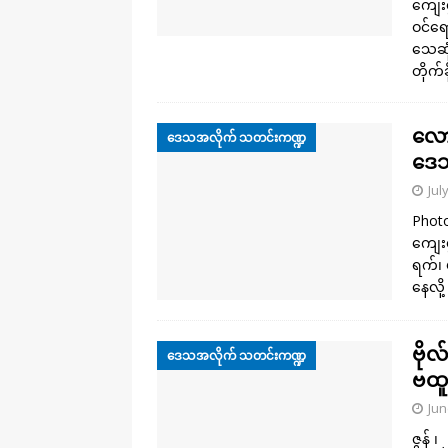
ကျေးရ
ဝင်ရေ
သေဆုံ
တိုက်ခ
လောင
ဒေသအလိုက် သတင်းကဏ္ဍ
ဒေသ
Jul
Photo 
ကျေးရ
ရက်၊ မ
နေလို
ဗိုလ
ဒေသအလိုက် သတင်းကဏ္ဍ
ဗထူ
Jun
ဇွန် ၊