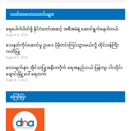
လတ်တလောသတင်းများ
ရေပေါက်ပိတ်ဖို့ နိုင်ငံတော်အဆင့် အစီအမံနဲ့ ဆောင်ရွက်နေပါတယ်
August 8, 2026
သေနတ်ကိုင်ဆောင်မှု ဥပဒေ ပိုမိုတင်းကြပ်သွားမယ်လို့ ထိုင်းဝန်ကြီး
ကတိပြု
August 8, 2026
လေးမျက်နှာ၊ အိုင်သပြုအနီးတဝိုက် ရေအနည်းငယ် ပြန်ကျ၊ ငါးသိုင်း
ချောင်းမြို့ပေါ် ရေတက်
August 7, 2026
ကြော်ငြာ