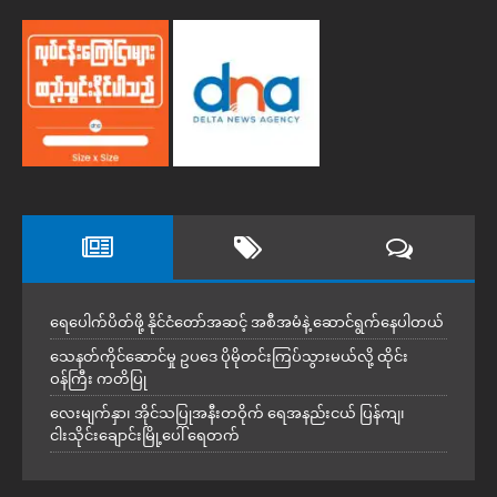
ရေပေါက်ပိတ်ဖို့ နိုင်ငံတော်အဆင့် အစီအမံနဲ့ ဆောင်ရွက်နေပါတယ်
သေနတ်ကိုင်ဆောင်မှု ဥပဒေ ပိုမိုတင်းကြပ်သွားမယ်လို့ ထိုင်း
ဝန်ကြီး ကတိပြု
လေးမျက်နှာ၊ အိုင်သပြုအနီးတဝိုက် ရေအနည်းငယ် ပြန်ကျ၊
ငါးသိုင်းချောင်းမြို့ပေါ် ရေတက်