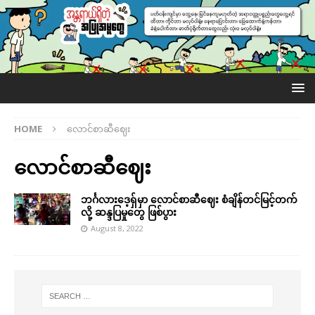
HOME
လောင်စာဆီဈေး
လောင်စာဆီဈေး
ဘင်္ဂလားဒေ့ရှ်မှာ လောင်စာဆီဈေး စံချိန်တင်မြင့်တက်
လို့ ဆန္ဒပြမှုတွေ ဖြစ်ပွား
August 8, 2022