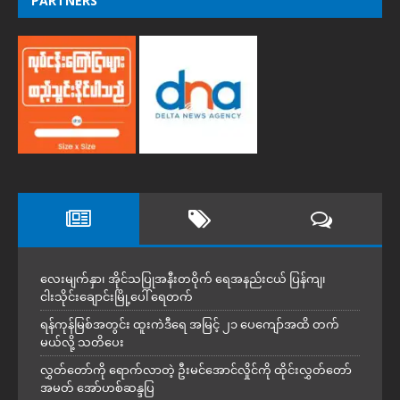
PARTNERS
လေးမျက်နှာ၊ အိုင်သပြုအနီးတဝိုက် ရေအနည်းငယ် ပြန်ကျ၊
ငါးသိုင်းချောင်းမြို့ပေါ် ရေတက်
ရန်ကုန်မြစ်အတွင်း ထူးကဲဒီရေ အ​မြင့် ၂၁ ပေကျော်အထိ တက်
မယ်လို့ သတိပေး
လွှတ်တော်ကို ရောက်လာတဲ့ ဦးမင်အောင်လှိုင်ကို ထိုင်းလွှတ်တော်
အမတ် အော်ဟစ်ဆန္ဒပြ