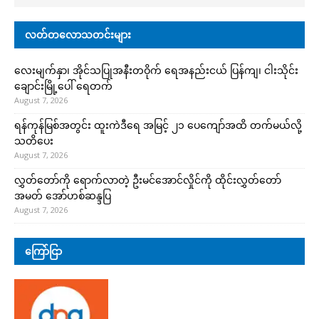
လတ်တလောသတင်းများ
လေးမျက်နှာ၊ အိုင်သပြုအနီးတဝိုက် ရေအနည်းငယ် ပြန်ကျ၊ ငါးသိုင်း
ချောင်းမြို့ပေါ် ရေတက်
August 7, 2026
ရန်ကုန်မြစ်အတွင်း ထူးကဲဒီရေ အ​မြင့် ၂၁ ပေကျော်အထိ တက်မယ်လို့
သတိပေး
August 7, 2026
လွှတ်တော်ကို ရောက်လာတဲ့ ဦးမင်အောင်လှိုင်ကို ထိုင်းလွှတ်တော်
အမတ် အော်ဟစ်ဆန္ဒပြ
August 7, 2026
ကြော်ငြာ