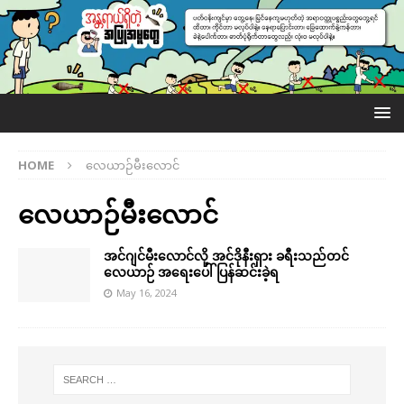
HOME
လေယာဉ်မီးလောင်
လေယာဉ်မီးလောင်
အင်ဂျင်မီးလောင်လို့ အင်ဒိုနီးရှား ခရီးသည်တင်
လေယာဉ် အရေးပေါ် ပြန်ဆင်းခဲ့ရ
May 16, 2024