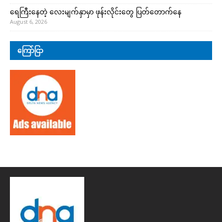
ရေကြီးနေတဲ့ လေးမျက်နှာမှာ ဖုန်းလိုင်းတွေ ပြတ်တောက်နေ
August 6, 2026
ကြော်ငြာ