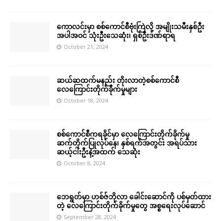
ကောလင်းမှာ စစ်ကောင်စီဗုံးကြဲလို့ အမျိုးသမီးနှစ်ဦး
အပါအဝင် သုံးဦးသေဆုံး၊ ရှစ်ဦးဒဏ်ရာရ
October 21, 2024
ဆယ်ဆထက်မနည်း တိုးလာတဲ့စစ်ကောင်စီ
လေကြောင်းတိုက်ခိုက်မှုများ
October 18, 2024
စစ်ကောင်စီကရခိုင်မှာ လေကြောင်းတိုက်ခိုက်မှု
ဆက်တိုက်ပြုလုပ်နေ၊ နှစ်ရက်အတွင်း အရပ်သား
ဆယ့်ငါးဦးနဲ့အထက် သေဆုံး
October 8, 2024
ဘေရွတ်မှာ ဟစ်ဇ်ဘိုလာ ခေါင်းဆောင်ကို ပစ်မှတ်ထား
တဲ့ လေကြောင်းတိုက်ခိုက်မှုတွေ အစ္စရေးလုပ်ဆောင်
September 28, 2024