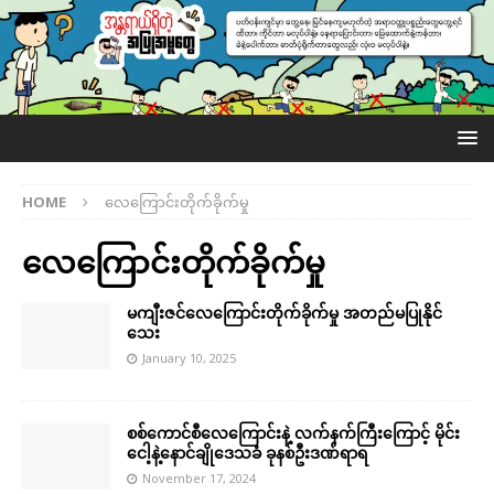
HOME
လေကြောင်းတိုက်ခိုက်မှု
လေကြောင်းတိုက်ခိုက်မှု
မကျီးဇင်လေကြောင်းတိုက်ခိုက်မှု အတည်မပြုနိုင်
သေး
January 10, 2025
စစ်ကောင်စီလေကြောင်းနဲ့ လက်နက်ကြီးကြောင့် မိုင်း
ငေါ့နဲ့နောင်ချိုဒေသခံ ခုနစ်ဦးဒဏ်ရာရ
November 17, 2024