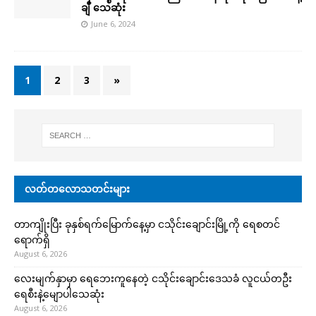
ချီ သေဆုံး
June 6, 2024
1
2
3
»
လတ်တလောသတင်းများ
တာကျိုးပြီး ခုနှစ်ရက်မြောက်နေ့မှာ ငသိုင်းချောင်းမြို့ကို ရေစတင်
ရောက်ရှိ
August 6, 2026
လေးမျက်နှာမှာ ရေဘေးကူနေတဲ့ ငသိုင်းချောင်းဒေသခံ လူငယ်တဦး
ရေစီးနဲ့မျောပါသေဆုံး
August 6, 2026