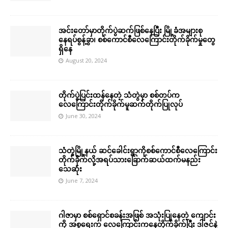
အင်းတော်မှာတိုက်ပွဲဆက်ဖြစ်နေပြီး မြို့ခံအများစု
နေရပ်စွန့်ခွာ၊ စစ်ကောင်စီလေကြောင်းတိုက်ခိုက်မှုတွေ
ရှိနေ
August 20, 2024
တိုက်ပွဲပြင်းထန်နေတဲ့ သံတွဲမှာ စစ်တပ်က
လေကြောင်းတိုက်ခိုက်မူဆက်တိုက်ပြုလုပ်
June 30, 2024
သံတွဲမြို့နယ် ဆင်ခေါင်းရွာကိုစစ်ကောင်စီလေကြောင်း
တိုက်ခိုက်လို့အရပ်သားခြောက်ဆယ်ထက်မနည်း
သေဆုံး
June 7, 2024
ဂါဇာမှာ စစ်ရှောင်စခန်းအဖြစ် အသုံးပြုနေတဲ့ ကျောင်း
ကို အစ္စရေးက လေကြောင်းကနေတိုက်ခိုက်ပြီး ဒါဇင်နဲ့