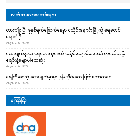
လတ်တလောသတင်းများ
တာကျိုးပြီး ခုနှစ်ရက်မြောက်နေ့မှာ ငသိုင်းချောင်းမြို့ကို ရေစတင်
ရောက်ရှိ
August 6, 2026
လေးမျက်နှာမှာ ရေဘေးကူနေတဲ့ ငသိုင်းချောင်းဒေသခံ လူငယ်တဦး
ရေစီးနဲ့မျောပါသေဆုံး
August 6, 2026
ရေကြီးနေတဲ့ လေးမျက်နှာမှာ ဖုန်းလိုင်းတွေ ပြတ်တောက်နေ
August 6, 2026
ကြော်ငြာ