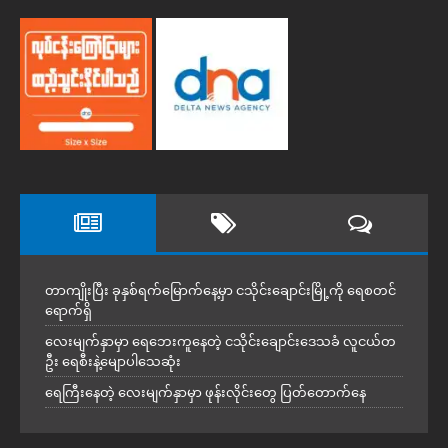
တာကျိုးပြီး ခုနှစ်ရက်မြောက်နေ့မှာ ငသိုင်းချောင်းမြို့ကို ရေစတင်
ရောက်ရှိ
လေးမျက်နှာမှာ ရေဘေးကူနေတဲ့ ငသိုင်းချောင်းဒေသခံ လူငယ်တ
ဦး ရေစီးနဲ့မျောပါသေဆုံး
ရေကြီးနေတဲ့ လေးမျက်နှာမှာ ဖုန်းလိုင်းတွေ ပြတ်တောက်နေ