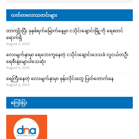
လတ်တလောသတင်းများ
တာကျိုးပြီး ခုနှစ်ရက်မြောက်နေ့မှာ ငသိုင်းချောင်းမြို့ကို ရေစတင်
ရောက်ရှိ
August 6, 2026
လေးမျက်နှာမှာ ရေဘေးကူနေတဲ့ ငသိုင်းချောင်းဒေသခံ လူငယ်တဦး
ရေစီးနဲ့မျောပါသေဆုံး
August 6, 2026
ရေကြီးနေတဲ့ လေးမျက်နှာမှာ ဖုန်းလိုင်းတွေ ပြတ်တောက်နေ
August 6, 2026
ကြော်ငြာ