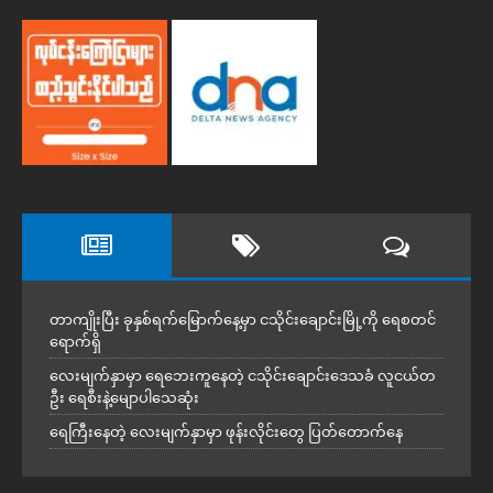
တာကျိုးပြီး ခုနှစ်ရက်မြောက်နေ့မှာ ငသိုင်းချောင်းမြို့ကို ရေစတင်
ရောက်ရှိ
လေးမျက်နှာမှာ ရေဘေးကူနေတဲ့ ငသိုင်းချောင်းဒေသခံ လူငယ်တ
ဦး ရေစီးနဲ့မျောပါသေဆုံး
ရေကြီးနေတဲ့ လေးမျက်နှာမှာ ဖုန်းလိုင်းတွေ ပြတ်တောက်နေ