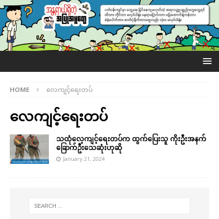
HOME
လေကျင့်ရေးတပ်
လေကျင့်ရေးတပ်
သထုံလေ့ကျင့်ရေးတပ်က ထွက်ပြေးသူ ကိုးဦးအနက်
ခြောက်ဦးသေဆုံးဟုဆို
January 21, 2024