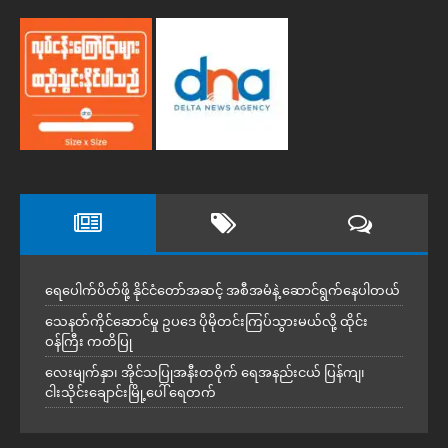
ရေပေါက်ပိတ်ဖို့ နိုင်ငံတော်အဆင့် အစီအမံနဲ့ ဆောင်ရွက်နေပါတယ်
သေနတ်ကိုင်ဆောင်မှု ဥပဒေ ပိုမိုတင်းကြပ်သွားမယ်လို့ ထိုင်း
ဝန်ကြီး ကတိပြု
လေးမျက်နှာ၊ အိုင်သပြုအနီးတဝိုက် ရေအနည်းငယ် ပြန်ကျ၊
ငါးသိုင်းချောင်းမြို့ပေါ် ရေတက်