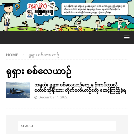
HOME
ရုရှား စစ်လေယာဉ်
ရုရှား စစ်လေယာဉ်
တရုတ်၊ ရုရှား စစ်လေယာဉ်တွေ ချဉ်းကပ်လာလို့
တောင်ကိုရီးယား တိုက်လေယာဉ်တွေ စောင့်ကြည့်ခဲ့ရ
December 1, 2022