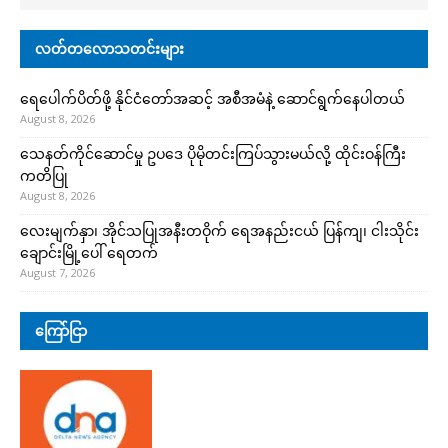
လတ်တလောသတင်းများ
ရေပေါက်ပိတ်ဖို့ နိုင်ငံတော်အဆင့် အစီအမံနဲ့ ဆောင်ရွက်နေပါတယ်
August 8, 2026
သေနတ်ကိုင်ဆောင်မှု ဥပဒေ ပိုမိုတင်းကြပ်သွားမယ်လို့ ထိုင်းဝန်ကြီး
ကတိပြု
August 8, 2026
လေးမျက်နှာ၊ အိုင်သပြုအနီးတဝိုက် ရေအနည်းငယ် ပြန်ကျ၊ ငါးသိုင်း
ချောင်းမြို့ပေါ် ရေတက်
August 7, 2026
ကြော်ငြာ