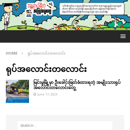
HOME
ရုပ်အလောင်းတလောင်း
ရုပ်အလောင်းတလောင်း
မြင်းမူမြို့မှာ ဦးခေါင်းဖြတ်ခံထားရတဲ့ အမျိုးသားရုပ်
အလောင်းတလောင်းတွေ့
June 17, 2023