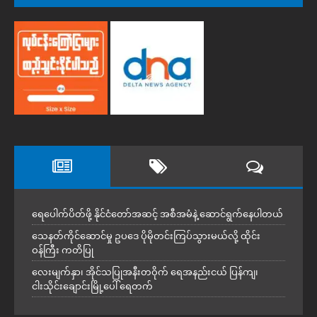
ရေပေါက်ပိတ်ဖို့ နိုင်ငံတော်အဆင့် အစီအမံနဲ့ ဆောင်ရွက်နေပါတယ်
သေနတ်ကိုင်ဆောင်မှု ဥပဒေ ပိုမိုတင်းကြပ်သွားမယ်လို့ ထိုင်း
ဝန်ကြီး ကတိပြု
လေးမျက်နှာ၊ အိုင်သပြုအနီးတဝိုက် ရေအနည်းငယ် ပြန်ကျ၊
ငါးသိုင်းချောင်းမြို့ပေါ် ရေတက်