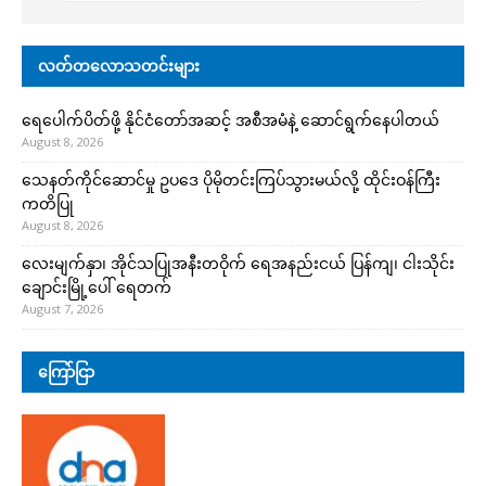
လတ်တလောသတင်းများ
ရေပေါက်ပိတ်ဖို့ နိုင်ငံတော်အဆင့် အစီအမံနဲ့ ဆောင်ရွက်နေပါတယ်
August 8, 2026
သေနတ်ကိုင်ဆောင်မှု ဥပဒေ ပိုမိုတင်းကြပ်သွားမယ်လို့ ထိုင်းဝန်ကြီး
ကတိပြု
August 8, 2026
လေးမျက်နှာ၊ အိုင်သပြုအနီးတဝိုက် ရေအနည်းငယ် ပြန်ကျ၊ ငါးသိုင်း
ချောင်းမြို့ပေါ် ရေတက်
August 7, 2026
ကြော်ငြာ