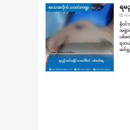
ရမည
ဒေသအလိုက် သတင်းကဏ္ဍ
No
နိုဝင
အဖွဲ့
ပစ်ခတ
ရတယ်
ဖတ်ရှု