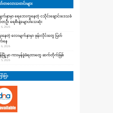
်တလောသတင်းများ
က်နှာမှာ ရေဘေးကူနေတဲ့ ငသိုင်းချောင်းဒေသခံ
တဦး ရေစီးနဲ့မျောပါသေဆုံး
 6, 2026
းနေတဲ့ လေးမျက်နှာမှာ ဖုန်းလိုင်းတွေ ပြတ်
က်နေ
 6, 2026
န်မြို့မှာ ကားမှန်ခွဲခံရတာတွေ ဆက်တိုက်ဖြစ်
 5, 2026
ာ်ငြာ