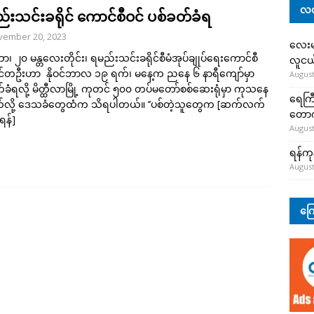
လတ
်းသင်းခရိုင် ကောင်စီဝင် ပစ်ခတ်ခံရ
vember 20, 2023
လေးမျ
်ဘာ၊ ၂၀ မန္တလေးတိုင်း၊ ရမည်းသင်းခရိုင်စီမံအုပ်ချုပ်ရေးကောင်စီ
လူငယ်
ဝင်တဦးဟာ နိုဝင်ဘာလ ၁၉ ရက်၊ မနေ့က ညနေ ၆ နာရီကျော်မှာ
August
်ခံရလို့ မိတ္ထီလာမြို့ ကုတင် ၅၀၀ တပ်မတော်စစ်ဆေးရုံမှာ ကုသနေ
ရေကြီ
လို့ ဒေသခံတွေထံက သိရပါတယ်။ ‘’ပစ်တဲ့သူတွေက
[ဆက်လက်
တော
ရန်]
August
ရန်ကု
August
ကြေ