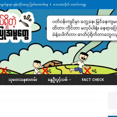
မျက်နှာမှာ ဖုန်းလိုင်းတွေ ပြတ်တောက်နေ
ဒေသအလိုက် သတင်းကဏ္ဍ
ားမှန်ခွဲခံရတာတွေ ဆက်တိုက်ဖြစ်
ဒေသအလိုက် သတင်းကဏ္ဍ
စမ်းသပ်မှုကို မြောက်ကိုရီးယား ဝေဖန်
နိုင်ငံတကာရေးရာ
ရေကြီးနေချိန် စစ်တပ်က ဧရာဝတီတိုင်းအတွင်းမှာ နေ့စဉ် ထိုးစစ်ဆင်နေ
ဒေသ
ေဘေးကူနေတဲ့ ငသိုင်းချောင်းဒေသခံ လူငယ်တဦး ရေစီးနဲ့မျောပါသေဆုံး
ဒေသ
သုတေသနစာတမ်း
နွေဦးပွင့်သစ်
FACT CHECK