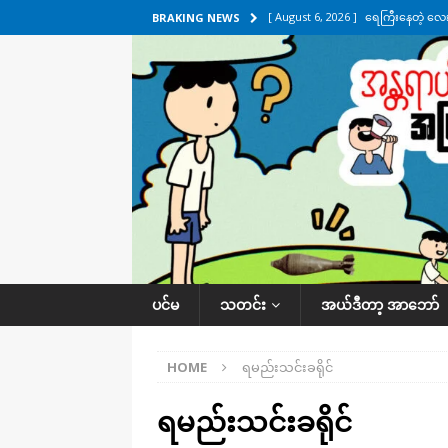
[ August 6, 2026 ]
ရေကြီးနေတဲ့ လေး
BRAKING NEWS
[ August 5, 2026 ]
ရန်ကုန်မြို့မှာ က
[ August 5, 2026 ]
ဂျပန်ရဲ့ ဒုံးကျည်
[ August 5, 2026 ]
ငဝန်တာကျိုးပြီး 
အလိုက် သတင်းကဏ္ဍ
[ August 6, 2026 ]
လေးမျက်နှာမှာ ရ
အလိုက် သတင်းကဏ္ဍ
ပင်မ
သတင်း
အယ်ဒီတာ့ အာဘော်
HOME
ရမည်းသင်းခရိုင်
ရမည်းသင်းခရိုင်