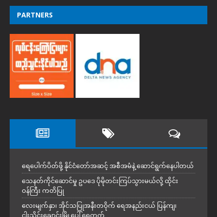
PARTNERS
ရေပေါက်ပိတ်ဖို့ နိုင်ငံတော်အဆင့် အစီအမံနဲ့ ဆောင်ရွက်နေပါတယ်
သေနတ်ကိုင်ဆောင်မှု ဥပဒေ ပိုမိုတင်းကြပ်သွားမယ်လို့ ထိုင်း
ဝန်ကြီး ကတိပြု
လေးမျက်နှာ၊ အိုင်သပြုအနီးတဝိုက် ရေအနည်းငယ် ပြန်ကျ၊
ငါးသိုင်းချောင်းမြို့ပေါ် ရေတက်