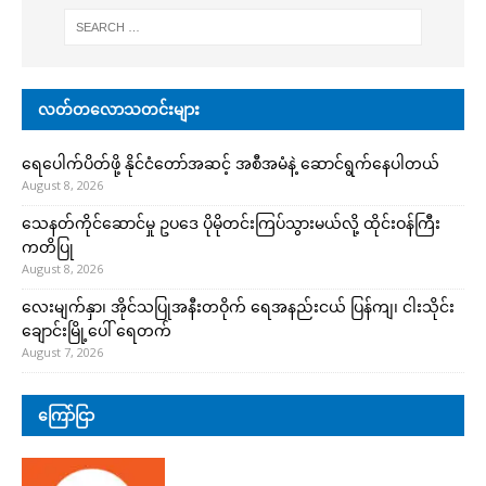
လတ်တလောသတင်းများ
ရေပေါက်ပိတ်ဖို့ နိုင်ငံတော်အဆင့် အစီအမံနဲ့ ဆောင်ရွက်နေပါတယ်
August 8, 2026
သေနတ်ကိုင်ဆောင်မှု ဥပဒေ ပိုမိုတင်းကြပ်သွားမယ်လို့ ထိုင်းဝန်ကြီး
ကတိပြု
August 8, 2026
လေးမျက်နှာ၊ အိုင်သပြုအနီးတဝိုက် ရေအနည်းငယ် ပြန်ကျ၊ ငါးသိုင်း
ချောင်းမြို့ပေါ် ရေတက်
August 7, 2026
ကြော်ငြာ