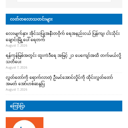
လတ်တလောသတင်းများ
လေးမျက်နှာ၊ အိုင်သပြုအနီးတဝိုက် ရေအနည်းငယ် ပြန်ကျ၊ ငါးသိုင်း
ချောင်းမြို့ပေါ် ရေတက်
August 7, 2026
ရန်ကုန်မြစ်အတွင်း ထူးကဲဒီရေ အ​မြင့် ၂၁ ပေကျော်အထိ တက်မယ်လို့
သတိပေး
August 7, 2026
လွှတ်တော်ကို ရောက်လာတဲ့ ဦးမင်အောင်လှိုင်ကို ထိုင်းလွှတ်တော်
အမတ် အော်ဟစ်ဆန္ဒပြ
August 7, 2026
ကြော်ငြာ