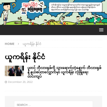
HOME
ယူကရိန်း နိုင်ငံ
ယူကရိန်း နိုင်ငံ
ပူတင် ဘီလားရုစ်ကို သွားရောက်တဲ့နောက် ဘီလားရုစ်
နဲ့ နယ်စပ်တလျှောက်မှာ ယူကရိန်း လုံခြုံရေး
တင်းကျပ်
December 20, 2022