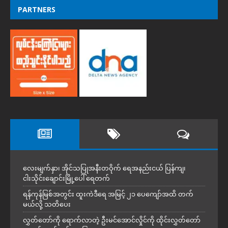
PARTNERS
လေးမျက်နှာ၊ အိုင်သပြုအနီးတဝိုက် ရေအနည်းငယ် ပြန်ကျ၊
ငါးသိုင်းချောင်းမြို့ပေါ် ရေတက်
ရန်ကုန်မြစ်အတွင်း ထူးကဲဒီရေ အ​မြင့် ၂၁ ပေကျော်အထိ တက်
မယ်လို့ သတိပေး
လွှတ်တော်ကို ရောက်လာတဲ့ ဦးမင်အောင်လှိုင်ကို ထိုင်းလွှတ်တော်