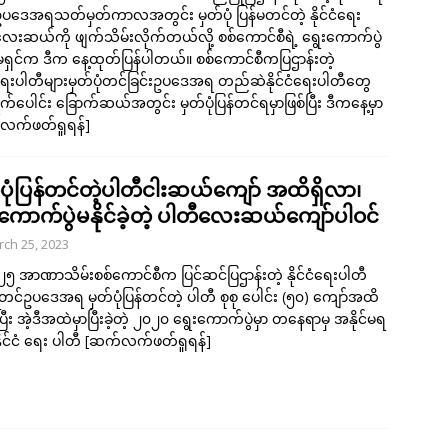
ပဒေအရသတ်မှတ်ကာလအတွင်း မှတ်ပုံ ပြန်မတင်တဲ့ နိုင်ငံရေး
ေးဆယ်ကို ဖျက်သိမ်းလိုက်တယ်လို့ စစ်ကောင်စီရဲ့ ရွေးကောက်ပွဲ
ရှင်က ဒီက နေ့ထုတ်ပြန်ပါတယ်။ စစ်ကောင်စီကပြဌာန်းတဲ့
ငံရေးပါတီများမှတ်ပုံတင်ခြင်းဥပဒေအရ တည်ဆဲနိုင်ငံရေးပါတီတွေ
်ပေါင်း ခြောက်ဆယ်အတွင်း မှတ်ပုံပြန်တင်ရမှာဖြစ်ပြီး ဒီကနေ့မှာ
လက်ဖတ်ရှုရန်]
်ပုံပြန်တင်တဲ့ပါတီငါးဆယ်ကျော် အထိရှိလာ၊
းကောက်ပွဲမနိုင်ခဲ့တဲ့ ပါတီလေးဆယ်ကျော်ပါဝင်
ch 25, 2023
၂၅ အာဏာသိမ်းစစ်ကောင်စီက ပြင်ဆင်ပြဌာန်းတဲ့ နိုင်ငံရေးပါတီ
ုံတင်ဥပဒေအရ မှတ်ပုံပြန်တင်တဲ့ ပါတီ စုစု ပေါင်း (၅၀) ကျော်အထိ
ပြီး အဲ့ဒီအထဲမှာပြီးခဲ့တဲ့ ၂၀၂၀ ရွေးကောက်ပွဲမှာ တနေရာမှ အနိုင်မရ
 နိုင်ငံ ရေး ပါတီ
[ဆက်လက်ဖတ်ရှုရန်]