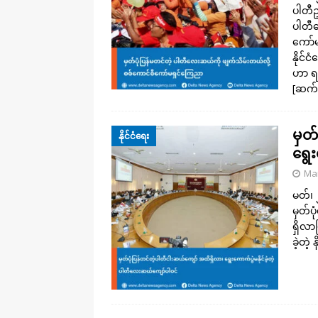
ပါတီဥ
ပါတီလ
ကော်မ
နိုင်
ဟာ ရက
[ဆက်
မှတ
နိုင်ငံရေး
ရွေ
Mar
မတ်၊ 
မှတ်ပ
ရှိလာ
ခဲ့တဲ့