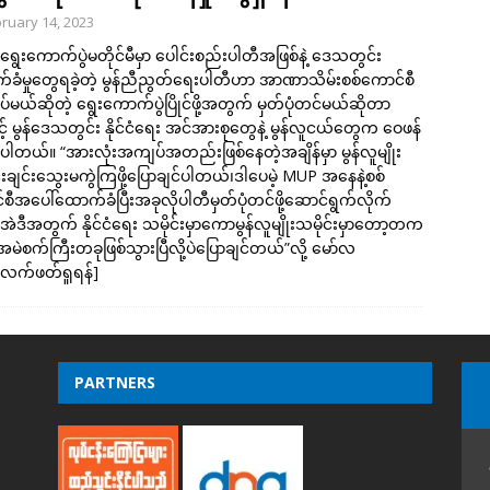
ruary 14, 2023
ွေးကောက်ပွဲမတိုင်မီမှာ ပေါင်းစည်းပါတီအဖြစ်နဲ့ ဒေသတွင်း
ခံမှုတွေရခဲ့တဲ့ မွန်ညီညွတ်ရေးပါတီဟာ အာဏာသိမ်းစစ်ကောင်စီ
်မယ်ဆိုတဲ့ ရွေးကောက်ပွဲပြိုင်ဖို့အတွက် မှတ်ပုံတင်မယ်ဆိုတာ
့် မွန်ဒေသတွင်း နိုင်ငံရေး အင်အားစုတွေနဲ့ မွန်လူငယ်တွေက ဝေဖန်
ါတယ်။ “အားလုံးအကျပ်အတည်းဖြစ်နေတဲ့အချိန်မှာ မွန်လူမျိုး
းချင်းသွေးမကွဲကြဖို့ပြောချင်ပါတယ်၊ဒါပေမဲ့ MUP အနေနဲ့စစ်
စီအပေါ်ထောက်ခံပြီးအခုလိုပါတီမှတ်ပုံတင်ဖို့ဆောင်ရွက်လိုက်
ဲဒီအတွက် နိုင်ငံရေး သမိုင်းမှာကောမွန်လူမျိုးသမိုင်းမှာတော့တက
ုအမဲစက်ကြီးတခုဖြစ်သွားပြီလို့ပဲပြောချင်တယ်”လို့ မော်လ
လက်ဖတ်ရှုရန်]
PARTNERS