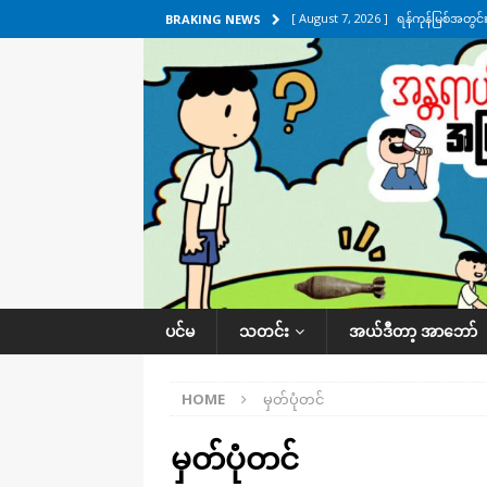
[ August 7, 2026 ]
ရန်ကုန်မြစ်အတွင
BRAKING NEWS
သတင်းကဏ္ဍ
[ August 7, 2026 ]
လွှတ်တော်ကို ရော
UNCATEGORIZED
[ August 6, 2026 ]
တာကျိုးပြီး ခုနှစ
ကဏ္ဍ
[ August 6, 2026 ]
လေးမျက်နှာမှာ ရ
အလိုက် သတင်းကဏ္ဍ
[ August 7, 2026 ]
လေးမျက်နှာ၊ အိုင
ပင်မ
သတင်း
အယ်ဒီတာ့ အာဘော်
ဒေသအလိုက် သတင်းကဏ္ဍ
HOME
မှတ်ပုံတင်
မှတ်ပုံတင်