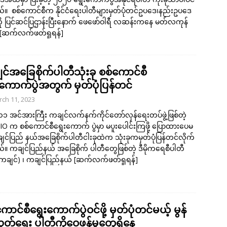
။ စစ်ကောင်စီက နိုင်ငံရေးပါတီများမှတ်ပုံတင်ဥပဒေ၊နည်းဥပဒေ
ု ပြင်ဆင်ပြဌာန်းပြီးနောက် ဖေဖော်ဝါရီ လဆန်းက‌နေ မတ်လကုန်
[ဆက်လက်ဖတ်ရှုရန်]
င်အခြေစိုက်ပါတီသုံးခု စစ်ကောင်စီ
းကောက်ပွဲအတွက် မှတ်ပုံပြန်တင်
ch 11, 2023
၁၁ အင်အားကြီး ကချင်လက်နက်ကိုင်တော်လှန်ရေးတပ်ဖွဲ့ဖြစ်တဲ့
IO က စစ်ကောင်စီရွေးကောက် ပွဲမှာ မပူးပေါင်းကြဖို့ ပြောထားပေမ
ျင်ပြည် နယ်အခြေစိုက်ပါတီငါးခုထဲက သုံးခုကမှတ်ပုံပြန်တင်လိုက်
။ ကချင်ပြည်နယ် အခြေစိုက် ပါတီတွေဖြစ်တဲ့ ဒီမိုကရေစီပါတီ
ကချင်) ၊ ကချင်ပြည်နယ်
[ဆက်လက်ဖတ်ရှုရန်]
ောင်စီရွေးကောက်ပွဲဝင်ဖို့ မှတ်ပုံတင်မယ့် မွန်
ွတ်ရေး ပါတီကိုဝေဖန်မှုတွေရှိနေ