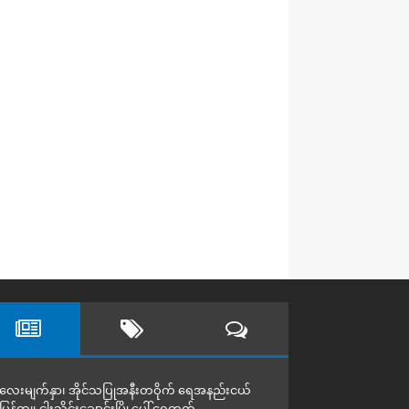
လေးမျက်နှာ၊ အိုင်သပြုအနီးတဝိုက် ရေအနည်းငယ်
ပြန်ကျ၊ ငါးသိုင်းချောင်းမြို့ပေါ် ရေတက်