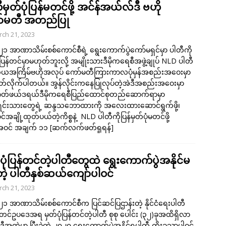
မှတ်ပုံပြန်မတင်ဖို့ အင်န်အယ်လ်ဒီ ဗဟို
်မတီ အတည်ပြု
ch 21, 2023
၂၁ အာဏာသိမ်းစစ်ကောင်စီရဲ့ ရွေးကောက်ပွဲကော်မရှင်မှာ ပါတီကို
ုံပြန်တင်မှာမဟုတ်ဘူးလို့ အမျိုးသားဒီမိုကရေစီအဖွဲ့ချုပ် NLD ပါတီ
ုတိယအကြိမ်ဗဟိုအလုပ် ကော်မတီကြားကာလပုံမှန်အစည်းအဝေးမှာ
ြတ်လိုက်ပါတယ်။ အွန်လိုင်းကနေပြုလုပ်တဲ့အဲဒီအစည်းအဝေးမှာ
တ်ဖယ်ဒရယ်ဒီမိုကရေစီပြည်ထောင်စုတည်ဆောက်ရာမှာ
းရင်းသားတွေရဲ့ ဆန္ဒသဘောထားကို အလေးထားဆောင်ရွက်ဖို့၊
်အချို့ထုတ်ပယ်တဲ့ကိစ္စနဲ့ NLD ပါတီကိုပြန်မှတ်ပုံမတင်ဖို့
ဝင် အချက် ၁၁
[ဆက်လက်ဖတ်ရှုရန်]
ပုံပြန်တင်တဲ့ပါတီတွေထဲ ရွေးကောက်ပွဲအနိုင်မ
တဲ့ ပါတီနှစ်ဆယ်ကျော်ပါဝင်
ch 21, 2023
၂၁ အာဏာသိမ်းစစ်ကောင်စီက ပြင်ဆင်ပြဌာန်းတဲ့ နိုင်ငံရေးပါတီ
ုံတင်ဥပဒေအရ မှတ်ပုံပြန်တင်တဲ့ပါတီ စုစု ပေါင်း (၃၂)ခုအထိရှိလာ
ဲ့ဒီအထဲမှာ ပြီးခဲ့တဲ့ ၂၀၂၀ ရွေးကောက်ပွဲအနိုင်ရပါတီ ကိုးခုသာပါဝင်