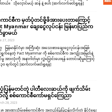
တယ်။ သိုလှောင်မယ့် ဆန် နဲ့ စပါး
[ဆက်လက်ဖတ်ရှုရန်]
ကောင်စီက မှတ်ပုံတင်ဖို့ဖိအားပေးတာကြောင့်
t Myanmar ချေးငွေလုပ်ငန်း မြန်မာပြည်က
်ခွာမယ်
e 27, 2023
 ၂၇ မြန်မာနိုင်ငံမှာ အကြီးဆုံး အသေးစားချေးငွေလုပ်ငန်းအဖြစ်
ရွက်နေတဲ့ Pact Myammar ကို စစ်ကောင်စီက အကျိုးအမြတ်နဲ့
ိုင်မှု အားလုံးကို အနာဂါတ်မှာ လွှဲပြောင်းပေးရန် တောင်းဆိုမှုကြောင့်
 ၃၀ ရက်တွင်
[ဆက်လက်ဖတ်ရှုရန်]
်ပုံပြန်မတင်တဲ့ ပါတီလေးဆယ်ကို ဖျက်သိမ်း
လို့ စစ်ကောင်စီကော်မရှင်ကြေညာ
ch 28, 2023
၂၈ အာဏာသိမ်းစစ်ကောင်စီက အတည်ပြုပြဌာန်းလိုက်တဲ့ နိုင်ငံရေး