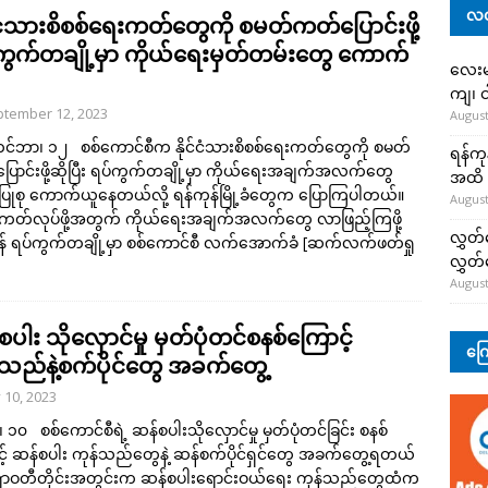
လတ
င်ငံသားစိစစ်ရေးကတ်တွေကို စမတ်ကတ်ပြောင်းဖို့
ကွက်တချို့မှာ ကိုယ်ရေးမှတ်တမ်းတွေ ကောက်
လေးမျ
ကျ၊ င
tember 12, 2023
August
်ဘာ၊ ၁၂ စစ်ကောင်စီက နိုင်ငံ​သားစိစစ်ရေးကတ်တွေကို စမတ်
ရန်ကု
ောင်းဖို့ဆိုပြီး ရပ်ကွက်တချို့မှာ ကိုယ်ရေးအချက်အလက်တွေ
အထိ 
ြုစု ကောက်ယူနေတယ်လို့ ရန်ကုန်မြို့ခံတွေက ပြောကြပါတယ်။
August
ကတ်လုပ်ဖို့အတွက် ကိုယ်ရေးအချက်အလက်တွေ လာဖြည့်ကြဖို့
လွှတ်
န် ရပ်ကွက်တချို့မှာ စစ်ကောင်စီ လက်အောက်ခံ
[ဆက်လက်ဖတ်ရှု
လွှတ
August
ပါး သိုလှောင်မှု မှတ်ပုံတင်စနစ်ကြောင့်
ကြေ
်သည်နဲ့စက်ပိုင်တွေ အခက်တွေ့
y 10, 2023
်၊ ၁၀ စစ်ကောင်စီရဲ့ ဆန်စပါးသိုလှောင်မှု မှတ်ပုံတင်ခြင်း စနစ်
့် ဆန်စပါး ကုန်သည်တွေနဲ့ ဆန်စက်ပိုင်ရှင်တွေ အခက်တွေ့ရတယ်
 ဧရာဝတီတိုင်းအတွင်းက ဆန်စပါးရောင်းဝယ်ရေး ကုန်သည်တွေထံက