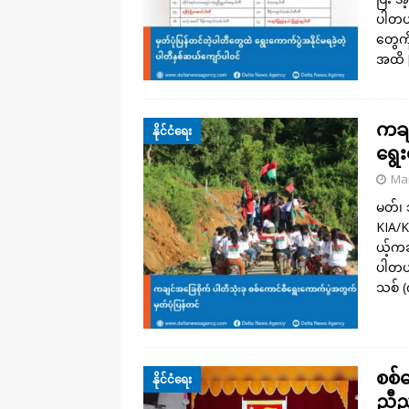
ပါတယ်
တွေကိ
အထိ
ကချ
နိုင်ငံရေး
ရွေ
Mar
မတ်၊ 
KIA/K
ယ့်ကခ
ပါတယ်
သစ် (
စစ်က
နိုင်ငံရေး
ညီည