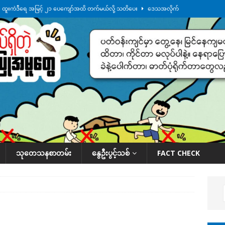
်း ထူးကဲဒီရေ အ​မြင့် ၂၁ ပေကျော်အထိ တက်မယ်လို့ သတိပေး
ဒေသအလိုက်
က်လာတဲ့ ဦးမင်အောင်လှိုင်ကို ထိုင်းလွှတ်တော်အမတ် အော်ဟစ်ဆန္ဒပြ
်ရက်မြောက်နေ့မှာ ငသိုင်းချောင်းမြို့ကို ရေစတင်ရောက်ရှိ
ဒေသအလိုက် သတင်း
ေဘေးကူနေတဲ့ ငသိုင်းချောင်းဒေသခံ လူငယ်တဦး ရေစီးနဲ့မျောပါသေဆုံး
ဒေသ
်သပြုအနီးတဝိုက် ရေအနည်းငယ် ပြန်ကျ၊ ငါးသိုင်းချောင်းမြို့ပေါ် ရေတက်
သုတေသနစာတမ်း
နွေဦးပွင့်သစ်
FACT CHECK