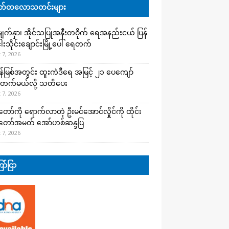
်တလောသတင်းများ
က်နှာ၊ အိုင်သပြုအနီးတဝိုက် ရေအနည်းငယ် ပြန်
ါးသိုင်းချောင်းမြို့ပေါ် ရေတက်
 7, 2026
န်မြစ်အတွင်း ထူးကဲဒီရေ အ​မြင့် ၂၁ ပေကျော်
တက်မယ်လို့ သတိပေး
 7, 2026
တော်ကို ရောက်လာတဲ့ ဦးမင်အောင်လှိုင်ကို ထိုင်း
်တော်အမတ် အော်ဟစ်ဆန္ဒပြ
 7, 2026
ာ်ငြာ