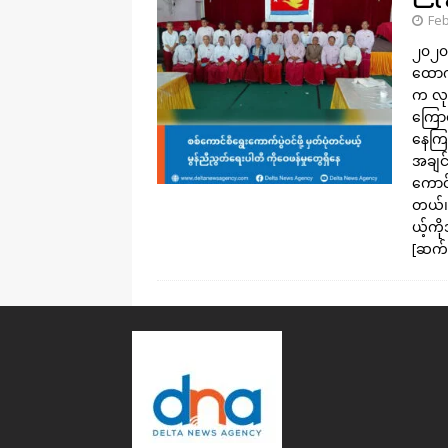
Feb
၂၀၂၀ရ
ထောက်
က လုပ
ကြောင
နေကြပ
အချင်
ကောင်
တယ်၊အ
ယ့်ကိ
[ဆက်