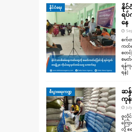
နို
နိုင်ငံရေး
ရပ်
နေ
Sep
စက်တင
ကတ်ပြ
စတင်ပ
စမတ်
ရန်ကု
ရန်]
ဆန်စ
စီးပွားရေးကဏ္ဍ
ကုန
Jul
ဇူလိုင
ကြောင
လို့