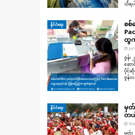
သိရပါ
စစ်
နိုင်ငံရေး
Pac
ထွက
Jun
ဇွန်၊
ဆောင်
ပိုင်ဆ
ဇွန်လ
မှတ
နိုင်ငံရေး
တယ်
Mar
မတ်၊ 