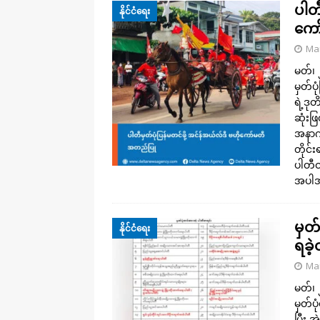
ပါတီ
နိုင်ငံရေး
ကော
Mar
မတ်၊ 
မှတ်ပ
ရဲ့ဒ
ဆုံးဖ
အနာဂ
တိုင်
ပါတီဝင
အပါအ
မှတ်
နိုင်ငံရေး
ရခဲ့
Mar
မတ်၊ 
မှတ်ပ
ပြီး အ