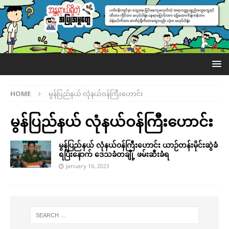
HOME
မွန်ပြည်နယ် လုံနယ်ဝန်ကြီးဟောင်း
မွန်ပြည်နယ် လုံနယ်ဝန်ကြီးဟောင်း
မွန်ပြည်နယ် လုံနယ်ဝန်ကြီးဟောင်း ယာဉ်တန်းမိုင်းဆွဲခံ
ရပြီးနောက် ဒေသခံတချို့ ဖမ်းဆီးခံရ
January 16, 2023