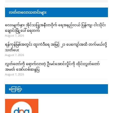
လတ်တလောသတင်းများ
လေးမျက်နှာ၊ အိုင်သပြုအနီးတဝိုက် ရေအနည်းငယ် ပြန်ကျ၊ ငါးသိုင်း
ချောင်းမြို့ပေါ် ရေတက်
August 7, 2026
ရန်ကုန်မြစ်အတွင်း ထူးကဲဒီရေ အ​မြင့် ၂၁ ပေကျော်အထိ တက်မယ်လို့
သတိပေး
August 7, 2026
လွှတ်တော်ကို ရောက်လာတဲ့ ဦးမင်အောင်လှိုင်ကို ထိုင်းလွှတ်တော်
အမတ် အော်ဟစ်ဆန္ဒပြ
August 7, 2026
ကြော်ငြာ