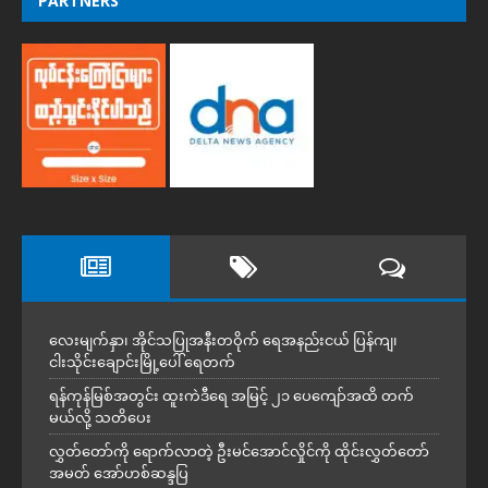
PARTNERS
လေးမျက်နှာ၊ အိုင်သပြုအနီးတဝိုက် ရေအနည်းငယ် ပြန်ကျ၊
ငါးသိုင်းချောင်းမြို့ပေါ် ရေတက်
ရန်ကုန်မြစ်အတွင်း ထူးကဲဒီရေ အ​မြင့် ၂၁ ပေကျော်အထိ တက်
မယ်လို့ သတိပေး
လွှတ်တော်ကို ရောက်လာတဲ့ ဦးမင်အောင်လှိုင်ကို ထိုင်းလွှတ်တော်
အမတ် အော်ဟစ်ဆန္ဒပြ