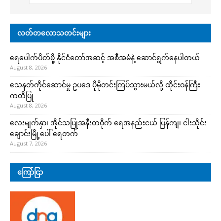
လတ်တလောသတင်းများ
ရေပေါက်ပိတ်ဖို့ နိုင်ငံတော်အဆင့် အစီအမံနဲ့ ဆောင်ရွက်နေပါတယ်
August 8, 2026
သေနတ်ကိုင်ဆောင်မှု ဥပဒေ ပိုမိုတင်းကြပ်သွားမယ်လို့ ထိုင်းဝန်ကြီး
ကတိပြု
August 8, 2026
လေးမျက်နှာ၊ အိုင်သပြုအနီးတဝိုက် ရေအနည်းငယ် ပြန်ကျ၊ ငါးသိုင်း
ချောင်းမြို့ပေါ် ရေတက်
August 7, 2026
ကြော်ငြာ