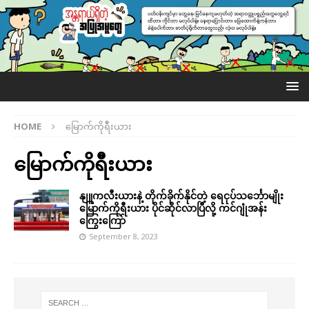
HOME
မြောက်ကိုရီီးယား
မြောက်ကိုရီီးယား
နျူကလီးယားနဲ့ တိုက်ခိုက်နိုင်တဲ့ ရေငုပ်သင်္ဘောမျိုး
မြောက်ကိုရီးယား ပိုင်ဆိုင်လာပြီလို့ ကင်ဂျုံအန်း
ကြွေးကြော်
September 8, 2023