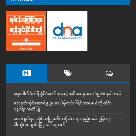
ရေပေါက်ပိတ်ဖို့ နိုင်ငံတော်အဆင့် အစီအမံနဲ့ ဆောင်ရွက်နေပါတယ်
သေနတ်ကိုင်ဆောင်မှု ဥပဒေ ပိုမိုတင်းကြပ်သွားမယ်လို့ ထိုင်း
ဝန်ကြီး ကတိပြု
လေးမျက်နှာ၊ အိုင်သပြုအနီးတဝိုက် ရေအနည်းငယ် ပြန်ကျ၊
ငါးသိုင်းချောင်းမြို့ပေါ် ရေတက်