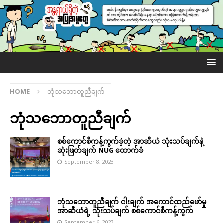
HOME
ဘုံသဘောတူညီချက်
ဘုံသဘောတူညီချက်
စစ်ကောင်စီကန့်ကွက်ခဲ့တဲ့ အာဆီယံ သုံးသပ်ချက်နဲ့
ဆုံးဖြတ်ချက် NUG ထောက်ခံ
September 8, 2023
ဘုံသဘောတူညီချက် ငါးချက် အကောင်ထည်ဖော်မှု
အာဆီယံရဲ့ သုံးသပ်ချက် စစ်ကောင်စီကန့်ကွက်
September 6, 2023