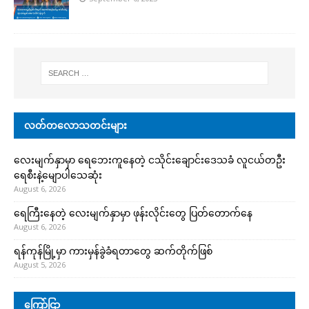
လတ်တလောသတင်းများ
လေးမျက်နှာမှာ ရေဘေးကူနေတဲ့ ငသိုင်းချောင်းဒေသခံ လူငယ်တဦး
ရေစီးနဲ့မျောပါသေဆုံး
August 6, 2026
ရေကြီးနေတဲ့ လေးမျက်နှာမှာ ဖုန်းလိုင်းတွေ ပြတ်တောက်နေ
August 6, 2026
ရန်ကုန်မြို့မှာ ကားမှန်ခွဲခံရတာတွေ ဆက်တိုက်ဖြစ်
August 5, 2026
ကြော်ငြာ