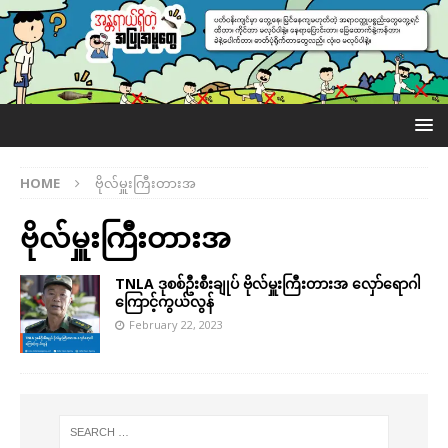
HOME
ဗိုလ်မှူးကြီးတားအ
ဗိုလ်မှူးကြီးတားအ
TNLA ဒုစစ်ဦးစီးချုပ် ဗိုလ်မှူးကြီးတားအ လှော်​ရောဂါ
ကြောင့်ကွယ်လွန်
February 22, 2023