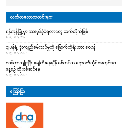
လတ်တလောသတင်းများ
ရန်ကုန်မြို့မှာ ကားမှန်ခွဲခံရတာတွေ ဆက်တိုက်ဖြစ်
August 5, 2026
ဂျပန်ရဲ့ ဒုံးကျည်စမ်းသပ်မှုကို မြောက်ကိုရီးယား ဝေဖန်
August 5, 2026
ငဝန်တာကျိုးပြီး ရေကြီးနေချိန် စစ်တပ်က ဧရာဝတီတိုင်းအတွင်းမှာ
နေ့စဉ် ထိုးစစ်ဆင်နေ
August 5, 2026
ကြော်ငြာ