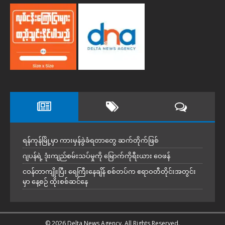
ရန်ကုန်မြို့မှာ ကားမှန်ခွဲခံရတာတွေ ဆက်တိုက်ဖြစ်
ဂျပန်ရဲ့ ဒုံးကျည်စမ်းသပ်မှုကို မြောက်ကိုရီးယား ဝေဖန်
ငဝန်တာကျိုးပြီး ရေကြီးနေချိန် စစ်တပ်က ဧရာဝတီတိုင်းအတွင်း
မှာ နေ့စဉ် ထိုးစစ်ဆင်နေ
© 2026 Delta News Agency. All Rights Reserved.