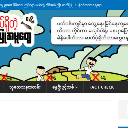
ု ဥပဒေ ပိုမိုတင်းကြပ်သွားမယ်လို့ ထိုင်းဝန်ကြီး ကတိပြု
နိုင်ငံတကာရေးရာ
်သပြုအနီးတဝိုက် ရေအနည်းငယ် ပြန်ကျ၊ ငါးသိုင်းချောင်းမြို့ပေါ် ရေတက်
်း ထူးကဲဒီရေ အ​မြင့် ၂၁ ပေကျော်အထိ တက်မယ်လို့ သတိပေး
ဒေသအလိုက်
က်လာတဲ့ ဦးမင်အောင်လှိုင်ကို ထိုင်းလွှတ်တော်အမတ် အော်ဟစ်ဆန္ဒပြ
နိုင်ငံတော်အဆင့် အစီအမံနဲ့ ဆောင်ရွက်နေပါတယ်
ဆောင်းပါး
သုတေသနစာတမ်း
နွေဦးပွင့်သစ်
FACT CHECK