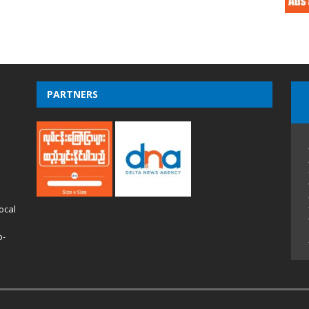
PARTNERS
ocal
o-