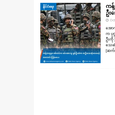
ကန့
နိုင်ငံရေး
ဦးသ
Oct
အောက်
က ပုဏ
ဦးကို
သေဆု
[ဆက်