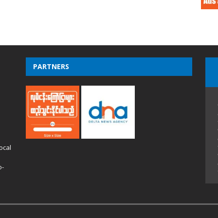
PARTNERS
ocal
o-