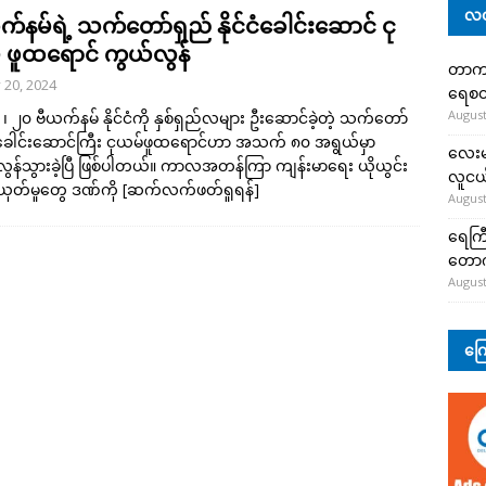
လတ
်နမ်ရဲ့ သက်တော်ရှည် နိုင်ငံခေါင်းဆောင် ငု
 ဖူထရောင် ကွယ်လွန်
တာကျို
y 20, 2024
ရေစတ
August
င် ၊ ၂၀ ဗီယက်နမ် နိုင်ငံကို နှစ်ရှည်လများ ဦးဆောင်ခဲ့တဲ့ သက်တော်
 ခေါင်းဆောင်ကြီး ငုယမ်ဖူထရောင်ဟာ အသက် ၈၀ အရွယ်မှာ
လေးမျ
ွန်သွားခဲ့ပြီ ဖြစ်ပါတယ်။ ကာလအတန်ကြာ ကျန်းမာရေး ယိုယွင်း
လူငယ်
ုတ်မှုတွေ ဒဏ်ကို
[ဆက်လက်ဖတ်ရှုရန်]
August
ရေကြီ
တော
August
ကြေ