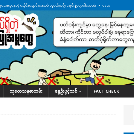
ေဘေးကူနေတဲ့ ငသိုင်းချောင်းဒေသခံ လူငယ်တဦး ရေစီးနဲ့မျောပါသေဆုံး
ဒေသ
မျက်နှာမှာ ဖုန်းလိုင်းတွေ ပြတ်တောက်နေ
ဒေသအလိုက် သတင်းကဏ္ဍ
ားမှန်ခွဲခံရတာတွေ ဆက်တိုက်ဖြစ်
ဒေသအလိုက် သတင်းကဏ္ဍ
စမ်းသပ်မှုကို မြောက်ကိုရီးယား ဝေဖန်
နိုင်ငံတကာရေးရာ
်ရက်မြောက်နေ့မှာ ငသိုင်းချောင်းမြို့ကို ရေစတင်ရောက်ရှိ
ဒေသအလိုက် သတင်း
သုတေသနစာတမ်း
နွေဦးပွင့်သစ်
FACT CHECK