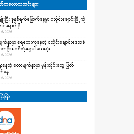
်တလောသတင်းများ
းပြီး ခုနှစ်ရက်မြောက်နေ့မှာ ငသိုင်းချောင်းမြို့ကို
င်ရောက်ရှိ
 6, 2026
က်နှာမှာ ရေဘေးကူနေတဲ့ ငသိုင်းချောင်းဒေသခံ
တဦး ရေစီးနဲ့မျောပါသေဆုံး
 6, 2026
းနေတဲ့ လေးမျက်နှာမှာ ဖုန်းလိုင်းတွေ ပြတ်
က်နေ
 6, 2026
ာ်ငြာ