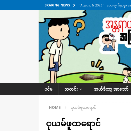
[ August 6, 2026 ]
လေးမျက်နှာမှာ ရ
BRAKING NEWS
အလိုက် သတင်းကဏ္ဍ
[ August 6, 2026 ]
ရေကြီးနေတဲ့ လေး
[ August 5, 2026 ]
ရန်ကုန်မြို့မှာ က
[ August 5, 2026 ]
ဂျပန်ရဲ့ ဒုံးကျည်
[ August 6, 2026 ]
တာကျိုးပြီး ခုနှစ
ကဏ္ဍ
ပင်မ
သတင်း
အယ်ဒီတာ့ အာဘော်
HOME
ငုယမ်ဖူထရောင်
ငုယမ်ဖူထရောင်