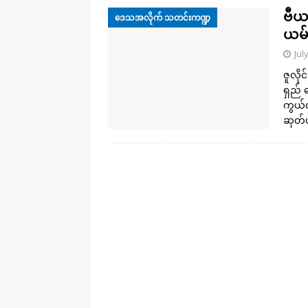
ဗီယက
ဒေသအလိုက် သတင်းကဏ္ဍ
ယမ်
Jul
ဇူလို
ရှည်
ကွယ်လ
ဆုတ်ယ