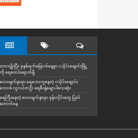
တာကျိုးပြီး ခုနှစ်ရက်မြောက်နေ့မှာ ငသိုင်းချောင်းမြို့
ကို ရေစတင်ရောက်ရှိ
လေးမျက်နှာမှာ ရေဘေးကူနေတဲ့ ငသိုင်းချောင်း
ဒေသခံ လူငယ်တဦး ရေစီးနဲ့မျောပါသေဆုံး
ရေကြီးနေတဲ့ လေးမျက်နှာမှာ ဖုန်းလိုင်းတွေ ပြတ်
တောက်နေ