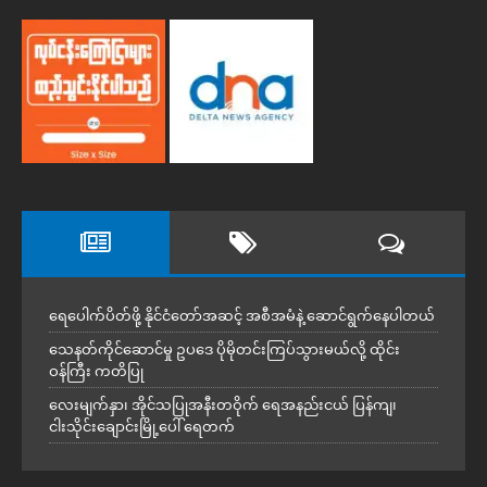
ရေပေါက်ပိတ်ဖို့ နိုင်ငံတော်အဆင့် အစီအမံနဲ့ ဆောင်ရွက်နေပါတယ်
သေနတ်ကိုင်ဆောင်မှု ဥပဒေ ပိုမိုတင်းကြပ်သွားမယ်လို့ ထိုင်း
ဝန်ကြီး ကတိပြု
လေးမျက်နှာ၊ အိုင်သပြုအနီးတဝိုက် ရေအနည်းငယ် ပြန်ကျ၊
ငါးသိုင်းချောင်းမြို့ပေါ် ရေတက်