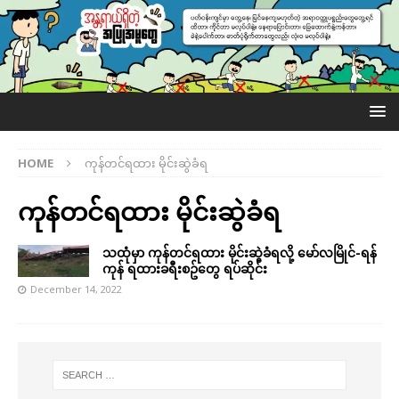
HOME
ကုန်တင်ရထား မိုင်းဆွဲခံရ
ကုန်တင်ရထား မိုင်းဆွဲခံရ
သထုံမှာ ကုန်တင်ရထား မိုင်းဆွဲခံရလို့ မော်လမြိုင်-ရန်
ကုန် ရထားခရီးစဥ်တွေ ရပ်ဆိုင်း
December 14, 2022