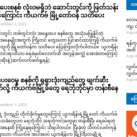
လတ
ပေးစနစ် လုံးဝမရှိဘဲ ဆောင်းတွင်းကို ဖြတ်သန်း
ုင်ကြောင်း ကိယက်ဗ် မြို့တော်ဝန် သတိပေး
လေးမျ
cember 2, 2022
ကျ၊ င
August
းတွင်း တစ်တွင်းလုံး အနွေးပေး စနစ်တွေ အသုံးမပြုနိုင်တဲ့
အနေမျိုးအတွက် ကြိုတင် တွေးတော ပြင်ဆင်ထားကြဖို့ ကိယက်ဗ်
ရန်ကု
ခံတွေကို မြို့တော်ဝန်က သတိပေး ပြောကြားလိုက်ပါတယ်။ ယူကရိန်း
အထိ 
ဆောင်းရာသီဟာ ရေခဲမှတ်လောက်ထိ အလွန်အကျွံ အေးခဲတာကြောင့်
August
ိုးနဲ့
[ဆက်လက်ဖတ်ရှုရန်]
လွှတ်
လွှတ
းဝေမှု စနစ်ကို ရုရှားဒုံးကျည်တွေ ဖျက်ဆီး
August
်လို့ ကိယက်ဗ်မြို့ခံတွေ ရေဘုံဘိုင်မှာ တန်းစီနေ
ကြေ
vember 1, 2022
ရဲ့ ဒုံးကျည် တိုက်ခိုက်မှုတွေကြောင့် ယူကရိန်းရဲ့မြို့တော် ကိယက်ဗ်
ခံတွေဟာ ရေဘုံဘိုင် (ရေတုံကင်)​တွေမှာ တန်းစီပြီး ရေခပ်ရတဲ့
နေထိ ကြုံနေရကြောင်း သိရပါတယ်။ ပြီးခဲ့တဲ့ သီတင်းပတ်ကုန်
ှားဟာ ကိယက်ဗ် အပါအဝင် ယူကရိန်းက မြို့ကြီးတချို့ရဲ့