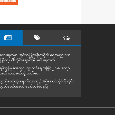
လေးမျက်နှာ၊ အိုင်သပြုအနီးတဝိုက် ရေအနည်းငယ်
ပြန်ကျ၊ ငါးသိုင်းချောင်းမြို့ပေါ် ရေတက်
ရန်ကုန်မြစ်အတွင်း ထူးကဲဒီရေ အ​မြင့် ၂၁ ပေကျော်
အထိ တက်မယ်လို့ သတိပေး
လွှတ်တော်ကို ရောက်လာတဲ့ ဦးမင်အောင်လှိုင်ကို ထိုင်း
လွှတ်တော်အမတ် အော်ဟစ်ဆန္ဒပြ