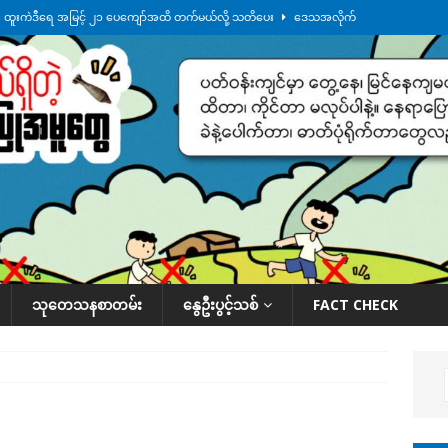
်း ထူးကဲဒီရေ အ​မြင့် ၂၁ ပေကျော်အထိ တက်မယ်လို့ သတိပေး
ဒေသအလိုက်
က်လာတဲ့ ဦးမင်အောင်လှိုင်ကို ထိုင်းလွှတ်တော်အမတ် အော်ဟစ်ဆန္ဒပြ
်ရက်မြောက်နေ့မှာ ငသိုင်းချောင်းမြို့ကို ရေစတင်ရောက်ရှိ
ဒေသအလိုက် သတင်း
ေဘေးကူနေတဲ့ ငသိုင်းချောင်းဒေသခံ လူငယ်တဦး ရေစီးနဲ့မျောပါသေဆုံး
ဒေသ
်သပြုအနီးတဝိုက် ရေအနည်းငယ် ပြန်ကျ၊ ငါးသိုင်းချောင်းမြို့ပေါ် ရေတက်
သုတေသနစာတမ်း
နွေဦးပွင့်သစ်
FACT CHECK