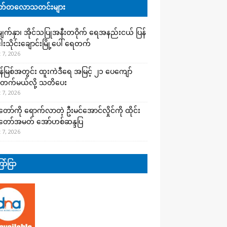
်တလောသတင်းများ
က်နှာ၊ အိုင်သပြုအနီးတဝိုက် ရေအနည်းငယ် ပြန်
ါးသိုင်းချောင်းမြို့ပေါ် ရေတက်
 7, 2026
န်မြစ်အတွင်း ထူးကဲဒီရေ အ​မြင့် ၂၁ ပေကျော်
တက်မယ်လို့ သတိပေး
 7, 2026
တော်ကို ရောက်လာတဲ့ ဦးမင်အောင်လှိုင်ကို ထိုင်း
်တော်အမတ် အော်ဟစ်ဆန္ဒပြ
 7, 2026
ာ်ငြာ