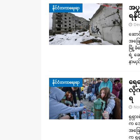
အပူ
နိုင်ငံတကာရေးရာ
ရနိ
De
ဆောင်
အခြေ
မြို့
ရဲ့ 
နာမည်ဆ
ရေပေ
နိုင်ငံတကာရေးရာ
လိုက
ရ
No
ရုရှား
က ဒေသ
အခြေအ
က ရုရ