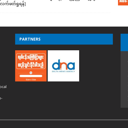
လက်ဖတ်ရှုရန်]
PARTNERS
ocal
o-