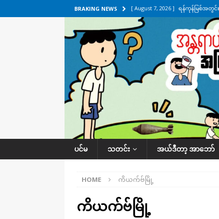
[ August 7, 2026 ]
ရန်ကုန်မြစ်အတွင
BRAKING NEWS
သတင်းကဏ္ဍ
[ August 7, 2026 ]
လွှတ်တော်ကို ရော
UNCATEGORIZED
[ August 6, 2026 ]
တာကျိုးပြီး ခုနှစ
ကဏ္ဍ
[ August 6, 2026 ]
လေးမျက်နှာမှာ ရ
အလိုက် သတင်းကဏ္ဍ
[ August 7, 2026 ]
လေးမျက်နှာ၊ အိုင
ပင်မ
သတင်း
အယ်ဒီတာ့ အာဘော်
ဒေသအလိုက် သတင်းကဏ္ဍ
HOME
ကိယက်ဗ်မြို့
ကိယက်ဗ်မြို့