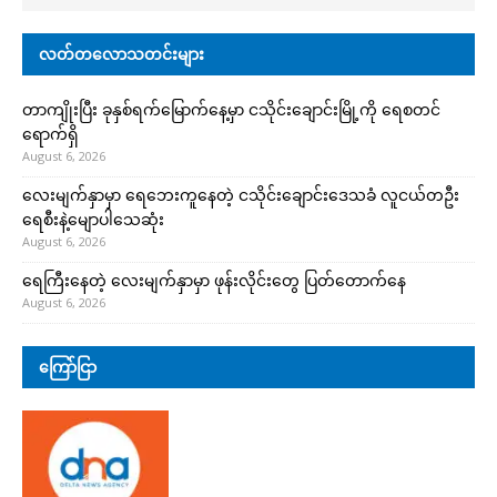
လတ်တလောသတင်းများ
တာကျိုးပြီး ခုနှစ်ရက်မြောက်နေ့မှာ ငသိုင်းချောင်းမြို့ကို ရေစတင်
ရောက်ရှိ
August 6, 2026
လေးမျက်နှာမှာ ရေဘေးကူနေတဲ့ ငသိုင်းချောင်းဒေသခံ လူငယ်တဦး
ရေစီးနဲ့မျောပါသေဆုံး
August 6, 2026
ရေကြီးနေတဲ့ လေးမျက်နှာမှာ ဖုန်းလိုင်းတွေ ပြတ်တောက်နေ
August 6, 2026
ကြော်ငြာ