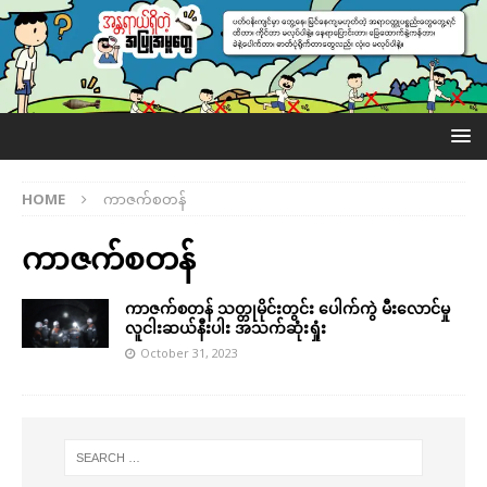
HOME
ကာဇက်စတန်
ကာဇက်စတန်
ကာဇက်စတန် သတ္တုမိုင်းတွင်း ပေါက်ကွဲ မီးလောင်မှု
လူငါးဆယ်နီးပါး အသက်ဆုံးရှုံး
October 31, 2023