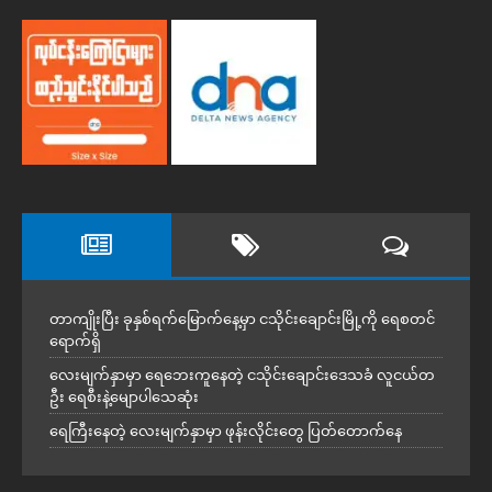
တာကျိုးပြီး ခုနှစ်ရက်မြောက်နေ့မှာ ငသိုင်းချောင်းမြို့ကို ရေစတင်
ရောက်ရှိ
လေးမျက်နှာမှာ ရေဘေးကူနေတဲ့ ငသိုင်းချောင်းဒေသခံ လူငယ်တ
ဦး ရေစီးနဲ့မျောပါသေဆုံး
ရေကြီးနေတဲ့ လေးမျက်နှာမှာ ဖုန်းလိုင်းတွေ ပြတ်တောက်နေ