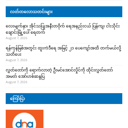
လတ်တလောသတင်းများ
လေးမျက်နှာ၊ အိုင်သပြုအနီးတဝိုက် ရေအနည်းငယ် ပြန်ကျ၊ ငါးသိုင်း
ချောင်းမြို့ပေါ် ရေတက်
August 7, 2026
ရန်ကုန်မြစ်အတွင်း ထူးကဲဒီရေ အ​မြင့် ၂၁ ပေကျော်အထိ တက်မယ်လို့
သတိပေး
August 7, 2026
လွှတ်တော်ကို ရောက်လာတဲ့ ဦးမင်အောင်လှိုင်ကို ထိုင်းလွှတ်တော်
အမတ် အော်ဟစ်ဆန္ဒပြ
August 7, 2026
ကြော်ငြာ