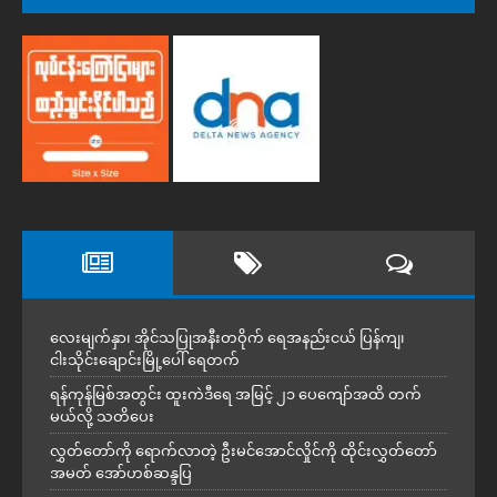
လေးမျက်နှာ၊ အိုင်သပြုအနီးတဝိုက် ရေအနည်းငယ် ပြန်ကျ၊
ငါးသိုင်းချောင်းမြို့ပေါ် ရေတက်
ရန်ကုန်မြစ်အတွင်း ထူးကဲဒီရေ အ​မြင့် ၂၁ ပေကျော်အထိ တက်
မယ်လို့ သတိပေး
လွှတ်တော်ကို ရောက်လာတဲ့ ဦးမင်အောင်လှိုင်ကို ထိုင်းလွှတ်တော်
အမတ် အော်ဟစ်ဆန္ဒပြ