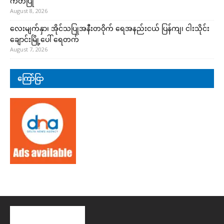
ကတိပြု
August 8, 2026
လေးမျက်နှာ၊ အိုင်သပြုအနီးတဝိုက် ရေအနည်းငယ် ပြန်ကျ၊ ငါးသိုင်း
ချောင်းမြို့ပေါ် ရေတက်
August 7, 2026
ကြော်ငြာ