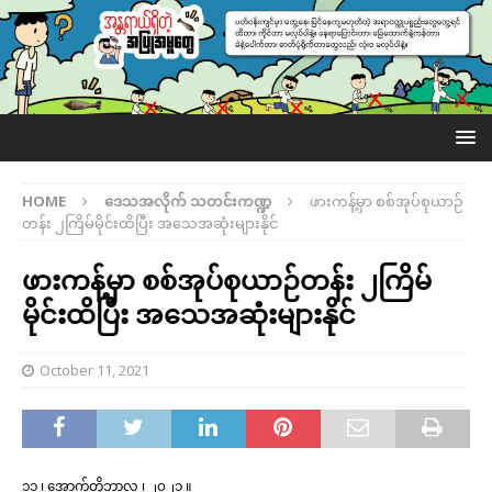
HOME
ဒေသအလိုက် သတင်းကဏ္ဍ
ဖားကန့်မှာ စစ်အုပ်စုယာဉ်
တန်း ၂ကြိမ်မိုင်းထိပြီး အသေအဆုံးများနိုင်
ဖားကန့်မှာ စစ်အုပ်စုယာဉ်တန်း ၂ကြိမ်
မိုင်းထိပြီး အသေအဆုံးများနိုင်
October 11, 2021
၁၁ ၊ အောက်တိုဘာလ ၊ ၂၀၂၁ ။