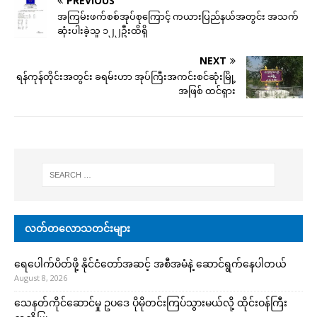
PREVIOUS
အကြမ်းဖက်စစ်အုပ်စုကြောင့် ကယားပြည်နယ်အတွင်း အသက်
ဆုံးပါးခဲ့သူ ၁၂၂ဦးထိရှိ
NEXT
ရန်ကုန်တိုင်းအတွင်း ခရမ်းဟာ အုပ်ကြီးအကင်းစင်ဆုံးမြို့
အဖြစ် ထင်ရှား
လတ်တလောသတင်းများ
ရေပေါက်ပိတ်ဖို့ နိုင်ငံတော်အဆင့် အစီအမံနဲ့ ဆောင်ရွက်နေပါတယ်
August 8, 2026
သေနတ်ကိုင်ဆောင်မှု ဥပဒေ ပိုမိုတင်းကြပ်သွားမယ်လို့ ထိုင်းဝန်ကြီး