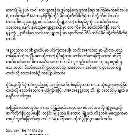
ဖားကန့်မြို့နယ် လဝါးကျေးရွာအနီးနဲ့ ဒွမ်ဘွန်ကျေးရွာအနီးမှာ အကြမ်းဖက်စစ်အုပ်စု
ရဲ့ ယာဉ်တန်းကို KIAက နှစ်ကြိမ်တိုင် မိုင်းဆွဲတိုက်ခိုက်ခဲ့တယ်လို့ သိရပါတယ်။
ကားအစီးရေ ၄၀ခန့်နဲ့ စစ်အင်အားတိုးချဲ့လာတဲ့ စစ်အုပ်စုကို အောက်တိုဘာလ
၁၁ရက်နေ့ မနက် ဒွမ်းဘွန်ကျေးရွာအနီးမှာ တစ်ကြိမ် မိုင်းဆွဲတိုက်ခိုက်ပြီးနောက်
မွန်းလွဲ ၂နာရီခန့်မှာ လဝါးကျေးရွာအနီးမှာ နောက်တစ်ကြိမ် ထပ်မံမိုင်းဆွဲတိုက်ခိုက်ခဲ့
တာပါ။
“နေ့လည်က လဝါး ရွာထိပ်မှာ ပစ်ကြတာပေါ့။ လဝါးအကျော်နားမှာဖြစ်တာ ယာဉ်
တန်းဖြတ်တဲ့အချိန် ခဏဆိုတာတဲ့ မိုင်းခွဲတာ။ တော်တော်လေးကြာအောင်ပစ်ကြ
တယ်။ စစ်ကောင်စီက အထိနာလောက်တယ်။ ခုလည်း စစ်ကားတွေအဲ့နားမှာရှိနေ
သေးတယ်။ ဒီတစ်လော ရိက္ခာလာတင်တဲ့ ကားတွေပါ။ အစီးရေက ၄၀လောက်ရှိ
တယ်”လို့ ဒေသခံတစ်ဦးကပြောပါတယ်။
မိုင်းဆွဲတိုက်ခိုက်ခံရမှုကြောင့် အကြမ်းဖက်စစ်အုပ်စုဘက်က သေဆုံးသူများစွာရှိနိုင်
တယ်လို့ ဒေသခံတွေက ပြောကြားခဲ့ပြီး DNAအနေနဲ့တော့ သီးခြားအတည်ပြုချက် မ
ရရရှိသေးပါဘူး။
အကြမ်းဖက်စစ်အုပ်စုက ကချင်ပြည်နယ်အတွင်းမှာ စစ်အင်အားတိုးချဲ့မှုတွေကို
ဆက်တိုက်ပြုလုပ်နေပြီး တနိုင်းမြို့နယ်နဲ့ မိုးကောင်းမြို့နယ် လီဒိုလမ်းမလျှောက်မှာ
ကချင်လွတ်မြောက်ရေး တပ် KIAနဲ့ မကြာခဏ တိုက်ပွဲဖြစ်ပွားနေပါတယ်။
Source- The 74 Media