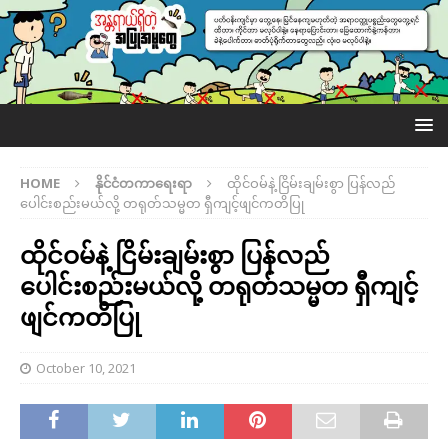
HOME
နိုင်ငံတကာရေးရာ
ထိုင်ဝမ်နဲ့ ငြိမ်းချမ်းစွာ ပြန်လည်
ပေါင်းစည်းမယ်လို့ တရုတ်သမ္မတ ရှီကျင့်ဖျင်ကတိပြု
ထိုင်ဝမ်နဲ့ ငြိမ်းချမ်းစွာ ပြန်လည်
ပေါင်းစည်းမယ်လို့ တရုတ်သမ္မတ ရှီကျင့်
ဖျင်ကတိပြု
October 10, 2021