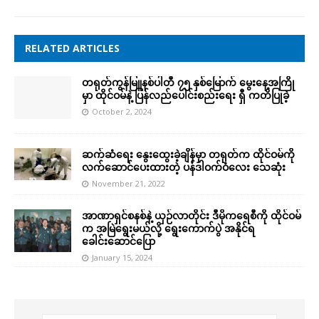
RELATED ARTICLES
တရုတ်ကွန်မြူနစ်ပါတီ ၇၅ နှစ်မြောက် မွေးနေ့အကြို
မှာ ထိုင်ဝမ်နဲ့ ပြန်လည်ပေါင်းစည်းရေး ရှီ ကတိပြုခဲ့
October 2, 2024
ဆက်ဆံရေး နွေးထွေးခဲ့ချိန်မှာ တရုတ်က ထိုင်ဝမ်ကို
လက်ဆောင်ပေးထားတဲ့ ပန်ဒါဝက်ဝံလေး သေဆုံး
November 21, 2022
အာဏာရှင်စနစ်နဲ့ ယှဉ်လာတိုင်း ဒီမိုကရေစီကို ထိုင်ဝမ်
က အမြဲရွေးမယ်လို့ ရွေးကောက်ပွဲ အနိုင်ရ
ခေါင်းဆောင်ပြော
January 15, 2024