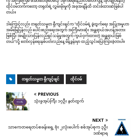
ကို အကြိမ်ကြိမ် ဖိအားပေးခဲ့ပေမယ့် ဒီမိုကရေစီနည်းလမ်းတကျနဲ့ အုပ်ချုပ်နေတဲ့
ထိုင်ဝမ်ဘက်ကတော့ တရုတ်ရဲ့ လွှမ်းမိုးမှုကို အခုအချိန်ထိ တင်းခံထားဆဲဖြစ်ပါ
တယ်။
ဒါကြောင့်လည်း တရုတ်သမ္မတ ရှီကျင်းဖျင်က “ထိုင်ဝမ်ရဲ့ ခွဲထွက်ရေး အပြုအမှုဟာ
အမိမြေပြန်လည် ပေါင်းစည်းရေးအတွက် အကြီးမားဆုံး အန္တရာယ်အဟန့်အတား
ဖြစ်ပြီး အမျိုးသားပြန်လည်ရှင်သန်မှုအတွက် ကွယ်ဝှက်ထားတဲ့ အန္တရာယ်ဖြစ်
တယ်”လို့ တော်လှန်ရေးနှစ်ပတ်လည်နေ့ မိန့်ခွန်းမှာ ထည့်သွင်းပြောကြားခဲ့တာပါ။
တရုတ်သမ္မတ ရှီကျင့်ဖျင်
ထိုင်ဝမ်
PREVIOUS
သုံးခွအုပ်ကြီး ၁၇ဦး နုတ်ထွက်
NEXT
သာကေတရေတပ်စခန်းရှေ့ ဗုံး ၂လုံးပေါက် စစ်အုပ်စုက ၃ဦး
ဒဏ်ရာရ