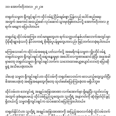
၁၀၊ အောက်တိုဘာလ၊ ၂၀၂၁။
တရုတ်သမ္မတ ရှီကျင့်ဖျင်က ထိုင်ဝမ်နဲ့ ငြိမ်းချမ်းစွာ ပြန်လည် ပေါင်းစည်းရေး
အတွက် အကောင်အထည်ဖော် လုပ်ဆောင်သွားမှာဖြစ်တယ်လို့ အောက်တိုဘာလ ၉
ရက်၊ မနေ့က ပြောပါတယ်။
တရုတ်နဲ့ ထိုင်ဝမ်အကြား တင်းမာမှုတွေဟာ ရက်သတ္တပတ်နှစ်ပတ်လောက်အတွင်းမှာ
ပိုမိုဆိုးရွားခဲ့သလို နိုင်တကာရဲ့ စိုးရိမ်ပူပန်မှုတွေဟာလည်း မြင့်တက်လာခဲ့ရပါတယ်။
မကြာသေးခင်က ထိုင်ဝမ်အရေးနဲ့ ပတ်သက်လို့ အမေရိကန်သမ္မတ ဂျိုးဘိုင်ဒမ်နဲ့
တရုတ်သမ္မတ ရှီကျင်းဖျင်တို့ ဆွေးနွေးမှုမှာ အပေါင်းလက္ခဏာဆောင်ခဲ့ပြီး အခုအခါ
မှာတော့ တရုတ်သမ္မတ ရှီကျင်းဖျင်ဘက်က သဘောထားပျော့ပျောင်းလာတဲ့ ပြောဆို
မှုနဲ့ အသိပေးခဲ့တာပါ။
ဒါပေမဲ့ သမ္မတ ရှီကျင်းဖျင်ဟာ ထိုင်ဝမ်ကို တရုတ်လေတပ်က လေယာဉ်တွေလွှတ်ပြီး
ဖိအားပေးခဲ့တဲ့ အခြေအနေတွေကိုတော့ ထုတ်ဖော်ပြောကြားခဲ့တာ မရှိပါဘူး။
ထိုင်ဝမ်ဟာ ဘေဂျင်းရဲ့ အချုပ်အခြာအာဏာ လက်အောက်မှာ ရှိနေပြီး လွတ်လပ်မှု
အတွက် ခုခံနေပေမယ့် ထိုင်ဝမ်ပြည်သူတွေဟာ သူတို့ရဲ့ အနာဂတ်ကို ဆုံးဖြတ်ပိုင်ခွင့်
ရှိတယ်လို့ သမ္မတရှီကျင်းဖျင်က ထပ်ဆောင်းပြောကြားပါတယ်။
တရုတ်နိုင်ငံဟာ သူတို့ရဲ့ အချုပ်အခြာအာဏာကို အပြည့်အဝလက်ခံဖို့ ထိုင်ဝမ်ဘက်