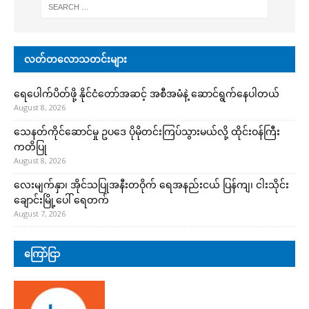
လတ်တလောသတင်းများ
ရေပေါက်ပိတ်ဖို့ နိုင်ငံတော်အဆင့် အစီအမံနဲ့ ဆောင်ရွက်နေပါတယ်
August 8, 2026
သေနတ်ကိုင်ဆောင်မှု ဥပဒေ ပိုမိုတင်းကြပ်သွားမယ်လို့ ထိုင်းဝန်ကြီး
ကတိပြု
August 8, 2026
လေးမျက်နှာ၊ အိုင်သပြုအနီးတဝိုက် ရေအနည်းငယ် ပြန်ကျ၊ ငါးသိုင်း
ချောင်းမြို့ပေါ် ရေတက်
August 7, 2026
ကြော်ငြာ