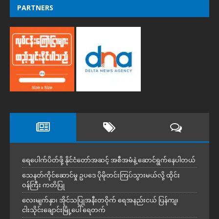
PARTNERS
ရေပေါက်ပိတ်ဖို့ နိုင်ငံတော်အဆင့် အစီအမံနဲ့ ဆောင်ရွက်နေပါတယ်
သေနတ်ကိုင်ဆောင်မှု ဥပဒေ ပိုမိုတင်းကြပ်သွားမယ်လို့ ထိုင်း
ဝန်ကြီး ကတိပြု
လေးမျက်နှာ၊ အိုင်သပြုအနီးတဝိုက် ရေအနည်းငယ် ပြန်ကျ၊
ငါးသိုင်းချောင်းမြို့ပေါ် ရေတက်