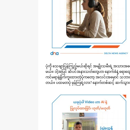
ပုံကို သေချာပြန်ကြည့်မယ်ဆိုရင် အမျိုးသမီးရဲ့ အသားအ
မယ်။ ဒါ့အပြင် ဆံပင်အနားသတ်တွေဟာ နောက်ခံနဲ့ ရောထွ
ကင်မရာနဲ့ရိုက်ကူးထားတဲ့ပုံကတော့ အလင်းအမှောင် သဘာဝကျ
တယ်။ ပထမတပုံ မှန်ကြရဲ့လား? နောက်တစ်ဆင့် ဆက်သွာ