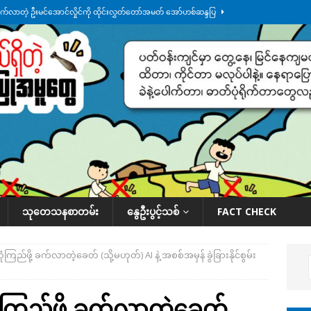
က်လာတဲ့ ဦးမင်အောင်လှိုင်ကို ထိုင်းလွှတ်တော်အမတ် အော်ဟစ်ဆန္ဒပြ
်ရက်မြောက်နေ့မှာ ငသိုင်းချောင်းမြို့ကို ရေစတင်ရောက်ရှိ
ဒေသအလိုက် သတင်း
ေဘေးကူနေတဲ့ ငသိုင်းချောင်းဒေသခံ လူငယ်တဦး ရေစီးနဲ့မျောပါသေဆုံး
ဒေသ
မျက်နှာမှာ ဖုန်းလိုင်းတွေ ပြတ်တောက်နေ
ဒေသအလိုက် သတင်းကဏ္ဍ
်း ထူးကဲဒီရေ အ​မြင့် ၂၁ ပေကျော်အထိ တက်မယ်လို့ သတိပေး
ဒေသအလိုက်
သုတေသနစာတမ်း
နွေဦးပွင့်သစ်
FACT CHECK
ံကြည်ဖို့ ခက်လာတဲ့ခေတ် (သို့မဟုတ်) AI နဲ့ အစစ်အမှန် ခွဲခြားနိုင်စွမ်း
ုံကြည်ဖို့ ခက်လာတဲ့ခေတ်