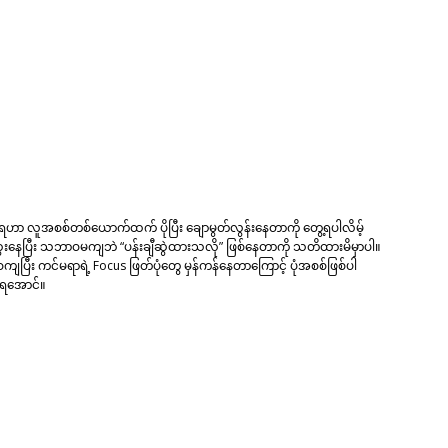
ရေဟာ လူအစစ်တစ်ယောက်ထက် ပိုပြီး ချောမွတ်လွန်းနေတာကို တွေ့ရပါလိမ့်
ေးနေပြီး သဘာဝမကျဘဲ “ပန်းချီဆွဲထားသလို” ဖြစ်နေတာကို သတိထားမိမှာပါ။
ပြီး ကင်မရာရဲ့ Focus ဖြတ်ပုံတွေ မှန်ကန်နေတာကြောင့် ပုံအစစ်ဖြစ်ပါ
းရအောင်။