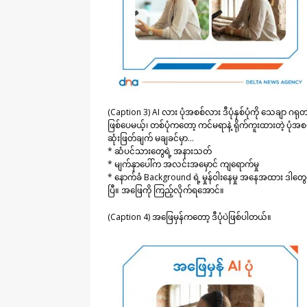
(Caption 3) AI လား ပုံအစစ်လား ဒီပုံနှစ်ပုံကို သေချာ ဂရုတ
ဖြစ်ပေမယ့်၊ တစ်ပုံကတော့ ကင်မရာနဲ့ ရိုက်ကူးထားတဲ့ ပုံအ
ဆုံးဖြတ်ချက် မချခင်မှာ…
* ဆံပင်သားတွေရဲ့ အနားသတ်
* မျက်နှာပေါ်က အလင်းအမှောင် ကျရောက်မှု
* နောက်ခံ Background ရဲ့ မှုန်ဝါးနေမှု အနေအထား ဒါတွေကို
ပြီ။ အဖြေကို ကြည့်လိုက်ရအောင်။
(Caption 4) အဖြေမှန်ကတော့ ဒီပုံပဲဖြစ်ပါတယ်။