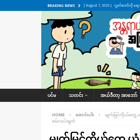
[ August 7, 2026 ]
လွှတ်တော်ကို ရော
BRAKING NEWS
UNCATEGORIZED
[ August 6, 2026 ]
တာကျိုးပြီး ခုနှစ
ကဏ္ဍ
[ August 6, 2026 ]
လေးမျက်နှာမှာ ရ
အလိုက် သတင်းကဏ္ဍ
[ August 6, 2026 ]
ရေကြီးနေတဲ့ လေး
[ August 7, 2026 ]
ရန်ကုန်မြစ်အတွင
သတင်းကဏ္ဍ
ပင်မ
သတင်း
အယ်ဒီတာ့ အာဘော်
HOME
ဆောင်းပါး
မျက်မြင်ကိုယ်တွေ့ ယု
စမ်းသပ်ချက်
မျက်မြင်ကိုယ်တွေ့ ယ