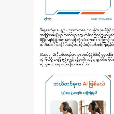
ဒီနေ့ခေတ်မှာ AI နည်းပညာဟာ စာရေးသားခြင်း၊ ပုံဖော်ခြင်းသ
အခြေအနေမျိုးမှာ သတင်းမှားတွေ၊ လိမ်လည်လှည့်ဖြားမှ
ပိုပြီး လျင်မြန်ထက်မြက်နေဖို့ လိုအပ်ပါတယ်။ ဒါကြောင့် 
သတိထား ခွဲခြားနိုင်မလဲဆိုတာ ကိုယ်တိုင်ဆန်းစစ်ကြည့်နို
(Caption 2) ဒီအစီအစဉ်လေးမှာ ဓာတ်ပုံနဲ့ ဗီဒီယို စုစုပေါင်း 
ဆုံးဖြတ်ဖို့ အချိန် (၅) စက္ကန့် ရရှိမှာပါ။ သင့်ရဲ့ မျက်စိအ
ဆုံး ပုံလေးကနေ စလိုက်ကြရအောင်ပါ။