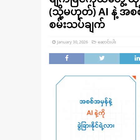
(သို့မဟုတ်) AI နဲ့ အစစ်
စမ်းသပ်ချက်
January 30, 2026
ဆောင်းပါး