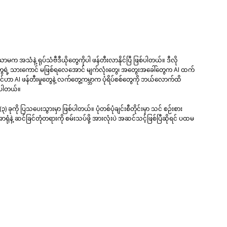
ာမက အသံနဲ့ ရုပ်သံဗီဒီယိုတွေကိုပါ ဖန်တီးလာနိုင်ပြီ ဖြစ်ပါတယ်။ ဒီလို
ုတွေရဲ့ သားကောင် မဖြစ်ရလေအောင် မျက်လုံးတွေ၊ အတွေးအခေါ်တွေက AI ထက်
သင်ဟာ AI ဖန်တီးမှုတွေနဲ့ လက်တွေ့ကမ္ဘာက ပုံရိပ်စစ်တွေကို ဘယ်လောက်ထိ
င်ပါတယ်။
(၃) ခုကို ပြသပေးသွားမှာ ဖြစ်ပါတယ်။ ပုံတစ်ပုံချင်းစီတိုင်းမှာ သင် စဉ်းစား
မြင်အာရုံနဲ့ ဆင်ခြင်တုံတရားကို စမ်းသပ်ဖို့ အားလုံးပဲ အဆင်သင့်ဖြစ်ပြီဆိုရင် ပထမ