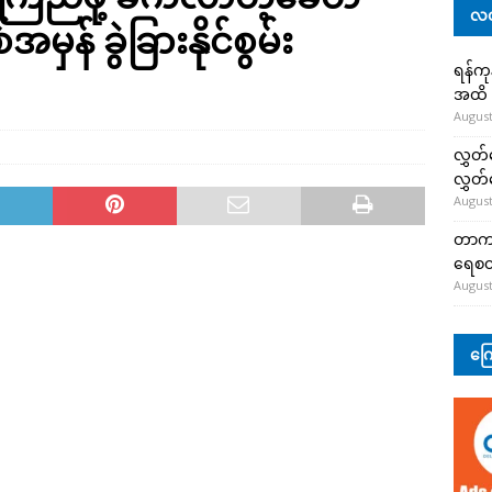
လတ
အမှန် ခွဲခြားနိုင်စွမ်း
ရန်ကု
အထိ 
August
လွှတ်
လွှတ
August
တာကျို
ရေစတ
August
ကြေ