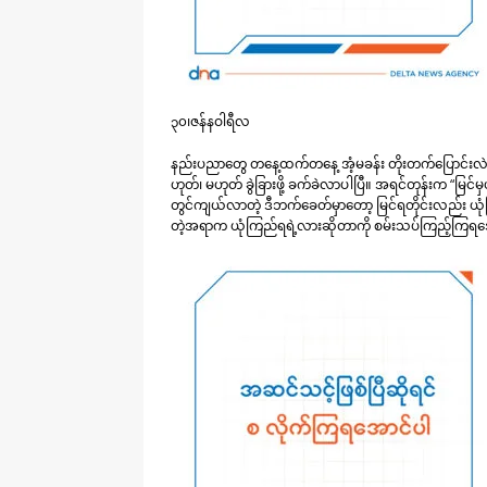
၃၀၊ဇန်နဝါရီလ
နည်းပညာတွေ တနေ့ထက်တနေ့ အံ့မခန်း တိုးတက်ပြောင်းလဲလာတ
ဟုတ်၊ မဟုတ် ခွဲခြားဖို့ ခက်ခဲလာပါပြီ။ အရင်တုန်းက “မြင်မှ
တွင်ကျယ်လာတဲ့ ဒီဘက်ခေတ်မှာတော့ မြင်ရတိုင်းလည်း ယုံကြ
တဲ့အရာက ယုံကြည်ရရဲ့လားဆိုတာကို စမ်းသပ်ကြည့်ကြရအ