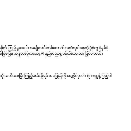
စိုက် ကြည့်ရှုပေးပါ။ အမျိုးသမီးတစ်ယောက် အသံသွင်းနေတဲ့ ပုံစံတူ ပုံနှစ်ပုံ
စစ်ဖြစ်ပြီး၊ ကျန်တစ်ပုံကတော့ AI နည်းပညာနဲ့ ဖန်တီးထားတာ ဖြစ်ပါတယ်။
 သတိထားပြီး ကြည့်မယ်ဆိုရင် အဖြေမှန်ကို တွေ့နိုင်မှာပါ။ (၅) စက္ကန့် ပြည့်ပါ