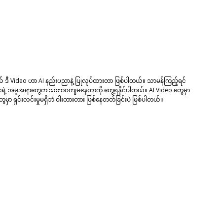
တယ် ဒီ Video ဟာ AI နည်းပညာနဲ့ ပြုလုပ်ထားတာ ဖြစ်ပါတယ်။ သာမန်ကြည့်ရင်
ဲ့ အမူအရာတွေက သဘာဝကျမနေတာကို တွေ့ရနိုင်ပါတယ်။ AI Video တွေမှာ
ွေမှာ ရှင်းလင်းမှုမရှိဘဲ ဝါးတားတား ဖြစ်နေတတ်ခြင်းပဲ ဖြစ်ပါတယ်။