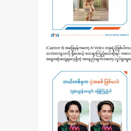
(Caption 6) အဖြေမှန်ကတော့ AI Video တခုရဲ့ပုံဖြစ်ပါ
သဘာဝကျသလို ရှိပေမယ့် သေချာကြည့်မယ်ဆိုရင် ကလေးရ
အများဆုံးတွေ့ရလေ့ရှိတဲ့ အားနည်းချက်ကတော့ လှုပ်ရှားမှုတ