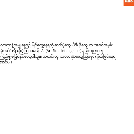
ာနဲ့အမျှ နေ့စဉ် မြင်တွေ့နေရတဲ့ ဓာတ်ပုံတွေ၊ ဗီဒီယိုတွေဟာ “အစစ်အမှန်”
ယုံမယ်” လို့ ဆိုခဲ့ကြပေမယ့်၊ AI (Artificial Intelligence) နည်းပညာတွေ
ည်ဖို့ မဖြစ်နိုင်တော့ပါဘူး။ သတင်းတု၊ သတင်းမှားတွေကြားမှာ ကိုယ်မြင်နေရ
ောင်ပါ။