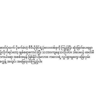
ပုံထက် ပိုခက်ခဲတဲ့ ဗီဒီယိုဖိုင်ရဲ့ပုံလေးတစ်ခုကို ကြည့်ပြီး ဆုံးဖြတ်ပေးရမှာ
လိုက်ရင်တော့ ချစ်စရာကောင်းပြီး သဘာဝကျနေသလိုပါပဲ။ ဒါပေမယ့် ခေတ်မီ
တကယ်ရော အစစ်အမှန် ဖြစ်နိုင်ပါ့မလား။ ကလေးရဲ့ လှုပ်ရှားမှုတွေ၊ ခြေလှမ်း
) စက္ကန့် အတွင်း အဖြေထုတ်ကြည့်ပါ။