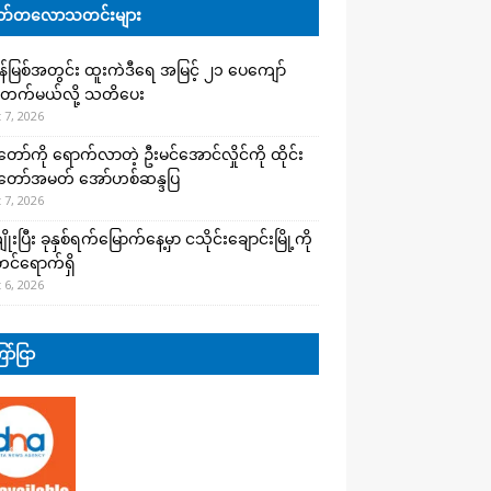
်တလောသတင်းများ
န်မြစ်အတွင်း ထူးကဲဒီရေ အ​မြင့် ၂၁ ပေကျော်
တက်မယ်လို့ သတိပေး
 7, 2026
တော်ကို ရောက်လာတဲ့ ဦးမင်အောင်လှိုင်ကို ထိုင်း
်တော်အမတ် အော်ဟစ်ဆန္ဒပြ
 7, 2026
းပြီး ခုနှစ်ရက်မြောက်နေ့မှာ ငသိုင်းချောင်းမြို့ကို
င်ရောက်ရှိ
 6, 2026
ာ်ငြာ