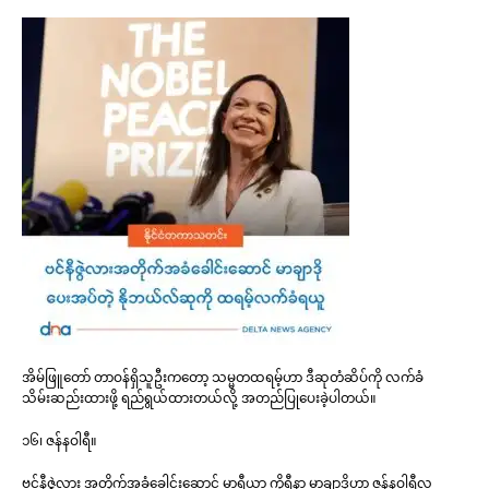
အိမ်ဖြူတော် တာဝန်ရှိသူဦးကတော့ သမ္မတထရမ့်ဟာ ဒီဆုတံဆိပ်ကို လက်ခံ
သိမ်းဆည်းထားဖို့ ရည်ရွယ်ထားတယ်လို့ အတည်ပြုပေးခဲ့ပါတယ်။
၁၆၊ ဇန်နဝါရီ။
ဗင်နီဇွဲလား အတိုက်အခံခေါင်းဆောင် မာရီယာ ကိုရီနာ မာချာဒိုဟာ ဇန်နဝါရီလ