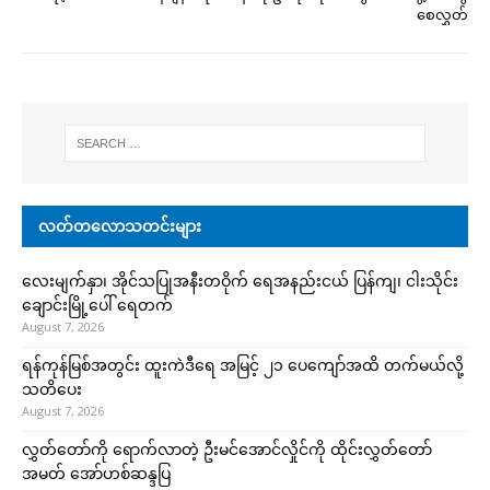
စေလွှတ်
လတ်တလောသတင်းများ
လေးမျက်နှာ၊ အိုင်သပြုအနီးတဝိုက် ရေအနည်းငယ် ပြန်ကျ၊ ငါးသိုင်း
ချောင်းမြို့ပေါ် ရေတက်
August 7, 2026
ရန်ကုန်မြစ်အတွင်း ထူးကဲဒီရေ အ​မြင့် ၂၁ ပေကျော်အထိ တက်မယ်လို့
သတိပေး
August 7, 2026
လွှတ်တော်ကို ရောက်လာတဲ့ ဦးမင်အောင်လှိုင်ကို ထိုင်းလွှတ်တော်
အမတ် အော်ဟစ်ဆန္ဒပြ