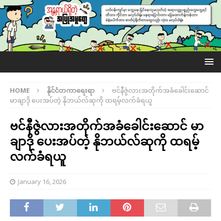
HOME
နိုင်ငံတကာရေးရာ
ဗင်နီဇွဲလားအတိုက်အခံခေါင်းဆောင်
မာချာဒို ပေးအပ်တဲ့ နိုဘယ်လ်ဆုကို ထရမ့်လက်ခံရယူ
ဗင်နီဇွဲလားအတိုက်အခံခေါင်းဆောင် မာ
ချာဒို ပေးအပ်တဲ့ နိုဘယ်လ်ဆုကို ထရမ့်
လက်ခံရယူ
January 16, 2026