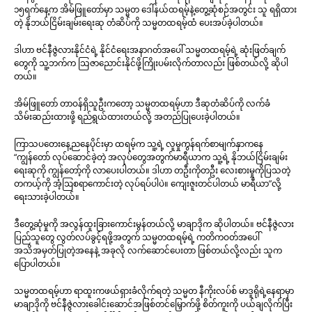
၁၅ရက်နေ့က အိမ်ဖြူတော်မှာ သမ္မတ ဒေါ်နယ်ထရမ့်နဲ့တွေ့ဆုံစဉ်အတွင်း သူ ရရှိထား
တဲ့ နိုဘယ်ငြိမ်းချမ်းရေးဆု တံဆိပ်ကို သမ္မတထရမ့်ထံ ပေးအပ်ခဲ့ပါတယ်။
ဒါဟာ ဗင်နီဇွဲလားနိုင်ငံရဲ့ နိုင်ငံရေးအနာဂတ်အပေါ် သမ္မတထရမ့်ရဲ့ ဆုံးဖြတ်ချက်
တွေကို သူ့ဘက်က သြဇာညောင်းနိုင်ဖို့ကြိုးပမ်းလိုက်တာလည်း ဖြစ်တယ်လို့ ဆိုပါ
တယ်။
အိမ်ဖြူတော် တာဝန်ရှိသူဦးကတော့ သမ္မတထရမ့်ဟာ ဒီဆုတံဆိပ်ကို လက်ခံ
သိမ်းဆည်းထားဖို့ ရည်ရွယ်ထားတယ်လို့ အတည်ပြုပေးခဲ့ပါတယ်။
ကြာသပတေးနေ့ညနေပိုင်းမှာ ထရမ့်က သူ့ရဲ့ လူမှုကွန်ရက်စာမျက်နှာကနေ
“ကျွန်တော် လုပ်ဆောင်ခဲ့တဲ့ အလုပ်တွေအတွက်မာရီယာက သူ့ရဲ့ နိုဘယ်ငြိမ်းချမ်း
ရေးဆုကို ကျွန်တော့်ကို လာပေးပါတယ်။ ဒါဟာ တဦးကိုတဦး လေးစားမှုကိုပြသတဲ့
တကယ့်ကို အံ့ဩစရာကောင်းတဲ့ လုပ်ရပ်ပါပဲ။ ကျေးဇူးတင်ပါတယ် မာရီယာ”လို့
ရေးသားခဲ့ပါတယ်။
ဒီတွေ့ဆုံမှုကို အလွန်ထူးခြားကောင်းမွန်တယ်လို့ မာချာဒိုက ဆိုပါတယ်။ ဗင်နီဇွဲလား
ပြည်သူတွေ လွတ်လပ်ခွင့်ရဖို့အတွက် သမ္မတထရမ့်ရဲ့ ကတိကဝတ်အပေါ်
အသိအမှတ်ပြုတဲ့အနေနဲ့ အခုလို လက်ဆောင်ပေးတာ ဖြစ်တယ်လို့လည်း သူက
ပြောပါတယ်။
သမ္မတထရမ့်ဟာ ရာထူးကဖယ်ရှားခံလိုက်ရတဲ့ သမ္မတ နီကိုးလပ်စ် မာဒူရိုရဲ့နေရာမှာ
မာချာဒိုကို ဗင်နီဇွဲလားခေါင်းဆောင်အဖြစ်တင်မြှောက်ဖို့ စိတ်ကူးကို ပယ်ချလိုက်ပြီး