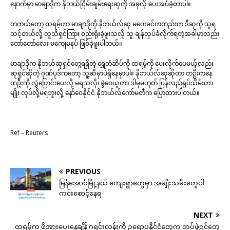
နောက်မှာ မာချာဒိုက နိုဘယ်ငြိမ်းချမ်းရေးဆုကို အခုလို ပေးအပ်ခဲ့တာပါ။
တကယ်တော့ ထရမ့်ဟာ မာချာဒိုကို နိုဘယ်လ်ဆု မပေးခင်ကတည်းက ဒီဆုကို သူရ
သင့်တယ်လို့ လူသိရှင်ကြား စည်းရုံးခဲ့ဖူးသလို သူ ချန်လှပ်ခံလိုက်ရတဲ့အခါမှာလည်း
တော်တော်လေး မကျေမနပ် ဖြစ်ခဲ့ဖူးပါတယ်။
မာချာဒိုက နိုဘယ်ဆုရှင်တွေရရှိတဲ့ ရွှေတံဆိပ်ကို ထရမ့်ကို ပေးလိုက်ပေမယ့်လည်း
ဆုရှင်ဆိုတဲ့ ဂုဏ်ပုဒ်ကတော့ သူ့ဆီမှာပဲရှိနေမှာပါ။ နိုဘယ်လ်ဆုဆိုတာ တဦးကနေ
တဦးကို လွှဲပြောင်းပေးလို့ မရသလို၊ ခွဲဝေယူတာ ဒါမှမဟုတ် ပြန်လည်ရုပ်သိမ်းတာ
မျိုး လုပ်လို့မရဘူးလို့ နော်ဝေနိုင်ငံ နိုဘယ်လ်ကော်မတီက ပြောထားပါတယ်။
Ref – Reuters
PREVIOUS
မြန်အောင်မြို့နယ် ကျေးရွာတွေမှာ အမျိုးသမီးတွေပါ
ကင်းစောင့်နေရ
NEXT
ထရမ့်က ဖိအားပေးနေချိန် ဂရင်းလန်းကို ဥရောပနိုင်ငံတွေက တပ်ဖွဲ့ဝင်တွေ