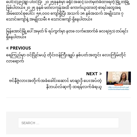
ပေါင်း(၄၉၄)ရွာ ပါဝင်ပြီး ၂၀၂၅ခုနှစ်မှာ ခရိုင်အဆင့်သတ်မှတ်ခံထားရတဲ့ မြို့တမြို့
ဖြစ်ပါတယ်။၂၀၂၅ ခုနှစ် မတ်လကုန်အထိ ကောက်ယူထားတဲ့ စာရင်းတွေအရ
အိမ်ထောင်စုပေါင်း ၅၈,၀၀၀ ကျော်ရှိပြီး အသက် ၁၈ နှစ်အထက် အမျိုးသား ၇
သောင်းကျော်နဲ့ အမျိုးသမီး ၈ သောင်းကျော် ရှိနေပါတယ်။
မြန်အောင်မြို့ပေါ် အမှတ် ၆ ရပ်ကွက်မှာ နတခ လက်အောက်ခံ ခလရ(၅၁) တပ်ရင်း
ရှိနေပါတယ်။
PREVIOUS
ရေကြည်မှာ ဝင်ပြိုင်မယ့် တိုင်းဝန်ကြီးချုပ် နှစ်ပတ်အတွင်း လေးကြိမ်တိုင်
လာရောက်
NEXT
ဗင်နီဇွဲလားအတိုက်အခံခေါင်းဆောင် မာချာဒို ပေးအပ်တဲ့
နိုဘယ်လ်ဆုကို ထရမ့်လက်ခံရယူ