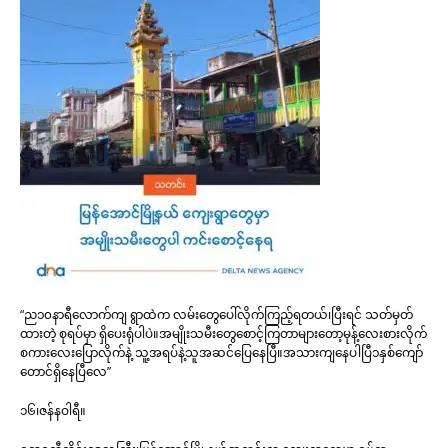
“ည၁၀နာရီလောက်ကျ ရွာထဲက လမ်းတွေပေါ်လိုက်ကြည့်ရတယ်၊ပြီးရင် သတ်မှတ်
ထားတဲ့ စုရပ်မှာ ရှိပေးရုံပါပဲ။အမျိုးသမီးတွေစောင့်ကြတာများတော့မုန့်လေးစားလိုက်
စကားလေးပြောလိုက်နဲ့ သူ့အရပ်နဲ့သူအဆင်ပြေနေပြီ။အသားကျနေပါပြီ၁နှစ်ကျော်
တောင်ရှိနေပြီလေ”
၁၆၊ဇန်နဝါရီ။