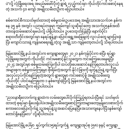
ပဲ”လို့ လုံခြုံရေးအရ အမည်မဖေါ်လိုတဲ့ ရွာရဲ့ လှည့်ကင်းမှာ ကိုယ်တိုင်ကင်းစောင့်နေရ
တဲ့ အသက် ၄၀ ကျော် အမျိုးသမီးတဦးက ပြောပါတယ်။
စစ်ကောင်စီကသတ်မှတ်ထားတဲ့ စစ်မှုထမ်းဥပဒေအရ အမျိုးသားအသက်၁၈ နှစ်က
နေ ၃၅ နှစ် အတွင်း ပညာရပ်တခုမှာ ကျွမ်းကျင်သူဆိုရင်တော့ အသက်၄၅နှစ်အထိ
တာဝန်ထမ်းဆောင်ရမယ်လို့ ပါရှိပါတယ်။ ဥပဒေထုတ်ပြန်ပြီး နောက်ပိုင်း
ဧရာဝတီတိုင်းအတွင်းမှာ နေရပ်စွန့်ခွာ ပြောင်းရွှေ့အခြေချတဲ့ လူငယ်တွေ များပြားခဲ့
ပြီး ကျောင်းသားနဲ့ ကျန်းမာရေးချို့တဲ့သူ အချို့သာ ကျန်တော့တယ်လို့ သိရပါတယ်။
မြန်အောင်မြို့နယ်အတွင်းက ကျေးရွာတွေမှာ ၂၀၂၁ နှစ်ကုန်ပိုင်းက စပြီး ရပ်ရွာ
လုံခြုံရေးအတွက် ကိုယ်တိုင် ကင်းမစောင့်နိုင်သူတွေက ကင်းကြေးပေးနေရပြီး
၂၀၂၄ အတွင်းမှာ စစ်မှုထမ်းကြေးကိုပါ ထပ်တိုးပေးဆောင်နေကြရတာပါ။လူငယ်
အများစုက စစ်မှုထမ်းကြရမှာ စိုးရိမ်တဲ့အတွက် နိုင်ငံခြားကို ရတဲ့နည်းနဲ့ ထွက်ပြီး
အလုပ်လုပ်ကိုင်နေကြရတဲ့အတွက် ရွာတွေမှာ ကင်းစောင့်ဖို့ အမျိုးသမီးတွေ
ကိုယ်တိုင် ပါဝင်နေကြရတာ ၁ နှစ်ကျော်ခဲ့ပြီလို့ မြန်အောင်မြို့နယ်အတွင်းက
အမျိုးသမီးတဦးက ပြောပါတယ်။
“ည၁၀နာရီလောက်ကျ ရွာထဲက လမ်းတွေပေါ်လိုက်ကြည့်ရတယ်၊ပြီးရင် သတ်မှတ်
ထားတဲ့ စုရပ်မှာ ရှိပေးရုံပါပဲ။အမျိုးသမီးတွေစောင့်ကြတာများတော့မုန့်လေးစားလိုက်
စကားလေးပြောလိုက်နဲ့ သူ့အရပ်နဲ့သူအဆင်ပြေနေပြီ။အသားကျနေပါပြီ၁နှစ်ကျော်
တောင်ရှိနေပြီလေ” လို့ဆိုပါတယ်။
မြန်အောင်မြို့ပေါ်မှာ ရပ်ကွက်(၁၅)ရပ်ကွက်နဲ့ ကျေးရွာအုပ်စု (၅၈) ခုနှင့် ကျေးရွာ