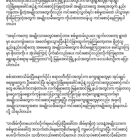
ဧရာဝတီတိုင်းဒေသကြီး၊မြန်အောင်မြို့နယ်အတွင်းက ကျေးရွာတွေမှာ ရပ်ရွာ
လုံခြုံရေးခေါင်းစဉ်နဲ့ ကင်းစောင့်ကြရတဲ့အခါ အမျိုးသားတွေ အရေအတွက် နည်း
ကုန်တာ၊ ရှိတဲ့အမျိုးသားတွေကိုလည်း ကင်းစောင့်လွှတ်ရင်း စစ်မှုထမ်းထဲ ပါသွားမှာ
စိုးရိမ်ကြတဲ့အတွက် အမျိုးသမီးတွေက ကိုယ်စားတာဝန်ယူ ကင်းစောင့်နေကြရပါ
တယ်။
“အရင်ကတော့ အမျိုးသားတွေပဲစောင့်တာ။ စစ်မှုထမ်းဥပဒေ ထွက်လာတော့ ရွာထဲ
မှာ ယောကျ်ားလေး အတော်ရှားသွားပြီ။နိုင်ငံခြားထွက်ကုန်ကြတော့တာ။ ရှိတဲ့သူ
နည်းနည်းပဲဆိုတော့ အမေတွေ အမျိုးသမီးတွေက စိတ်မချကြဘူးလေ။ ခေါ်သွားကြ
မှာ စိုးတာကိုး ။ အဲ့ဒါကြောင့် ပိုက်ဆံလည်းပေး ကင်းစောင့်လည်းလိုက်ကြရတာ။
ရွေးချယ်စရာမှ မရှိကြတာပဲ”လို့ မြန်အောင်မြို့နယ်အတွင်းက ဒေသခံတဦးက ပြော
ပါတယ်။
စစ်အာဏာသိမ်းပြီးနောက်ပိုင်း ဧရာဝတီတိုင်းအတွင်းက ကျေးရွာတွေမှာ အုပ်ချုပ်
ရေးမှူးတွေက ဦးဆောင်ပြီး ရပ်ရွာလုံခြုံရေးခေါင်းစဉ်နဲ့ လှည့်ကင်းတွေ၊ညစောင့်ကင်း
တွေ ပေါ်ပေါက်လာခဲ့တာပါ။ လက်ရှိမှာတော့ မြန်အောင်မြို့နယ်အတွင်းက ကုန်းတလု
န်း၊ဂွေးကုန်း၊ရှောက်ကုန်း၊ဆပ်ပြာကျင်း၊တဲကြီးကုန်း စတဲ့ကျေးရွာတွေဘက်မှာ
အမျိုးသမီးတွေက ကင်းစောင့်နေကြရပြီး တခြားကျေးရွာတွေမှာလည်း အခုလို
အမျိုးသားတွေအစား အမျိုးသမီးတွေပါ ကင်းစောင့်နေကြရတာမျိုးတွေ ရှိနေတယ်
လို့ သိရပါတယ်။
“တအိမ်ကိုတယောက်လိုက်ရမယ်ပြောပြီးခေါ်တာ အိမ်မှာရှိတဲ့ သားနဲ့အမျိုးသားက
စစ်မှုထမ်းခေါ်တဲ့ အသက်ထဲပါနေတော့စိတ်မချလို့ ကျမပဲလိုက်သွားပြီး ကင်းစောင့်
ပေးလိုက်တယ်။ သူတို့ကလည်းစောင့်လို့ရတယ် ဘယ်သူပဲစောင့်စောင့်လို့ပြောတာ