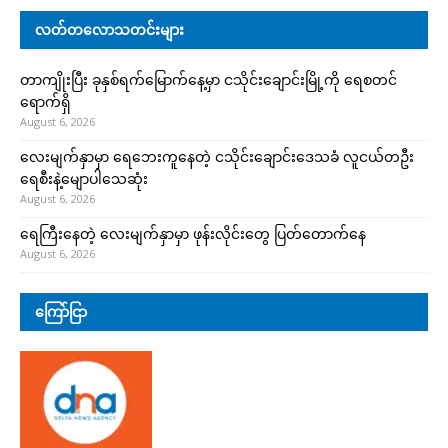
လတ်တလောသတင်းများ
တာကျိုးပြီး ခုနှစ်ရက်မြောက်နေ့မှာ ငသိုင်းချောင်းမြို့ကို ရေစတင်
ရောက်ရှိ
August 6, 2026
လေးမျက်နှာမှာ ရေဘေးကူနေတဲ့ ငသိုင်းချောင်းဒေသခံ လူငယ်တဦး
ရေစီးနဲ့မျောပါသေဆုံး
August 6, 2026
ရေကြီးနေတဲ့ လေးမျက်နှာမှာ ဖုန်းလိုင်းတွေ ပြတ်တောက်နေ
August 6, 2026
ကြော်ငြာ