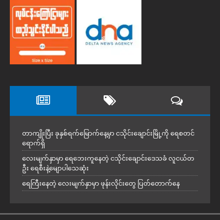
တာကျိုးပြီး ခုနှစ်ရက်မြောက်နေ့မှာ ငသိုင်းချောင်းမြို့ကို ရေစတင်
ရောက်ရှိ
လေးမျက်နှာမှာ ရေဘေးကူနေတဲ့ ငသိုင်းချောင်းဒေသခံ လူငယ်တ
ဦး ရေစီးနဲ့မျောပါသေဆုံး
ရေကြီးနေတဲ့ လေးမျက်နှာမှာ ဖုန်းလိုင်းတွေ ပြတ်တောက်နေ