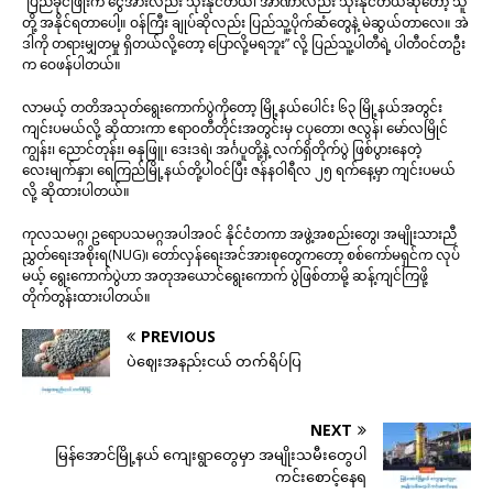
“ပြည်ခိုင်ဖြိုးက ငွေအားလည်း သုံးနိုင်တယ်၊ အာဏာလည်း သုံးနိုင်တယ်ဆိုတော့ သူ
တို့ အနိုင်ရတာပေါ့။ ဝန်ကြီး ချုပ်ဆိုလည်း ပြည်သူ့ပိုက်ဆံတွေနဲ့ မဲဆွယ်တာလေ။ အဲ
ဒါကို တရားမျှတမှု ရှိတယ်လို့တော့ ပြောလို့မရဘူး” လို့ ပြည်သူ့ပါတီရဲ့ ပါတီဝင်တဦး
က ဝေဖန်ပါတယ်။
လာမယ့် တတိအသုတ်ရွေးကောက်ပွဲကိုတော့ မြို့နယ်ပေါင်း ၆၃ မြို့နယ်အတွင်း
ကျင်းပမယ်လို့ ဆိုထားကာ ဧရာ၀တီတိုင်းအတွင်းမှ ငပုတော၊ ဇလွန်၊ မော်လမြိုင်
ကျွန်း၊ ညောင်တုန်း၊ ဓနုဖြူ၊ ဒေးဒရဲ၊ အင်္ဂပူတို့နဲ့ လက်ရှိတိုက်ပွဲ ဖြစ်ပွားနေတဲ့
လေးမျက်နှာ၊ ရေကြည်မြို့နယ်တို့ပါဝင်ပြီး ဇန်နဝါရီလ ၂၅ ရက်နေ့မှာ ကျင်းပမယ်
လို့ ဆိုထားပါတယ်။
ကုလသမဂ္ဂ၊ ဥရောပသမဂ္ဂအပါအဝင် နိုင်ငံတကာ အဖွဲ့အစည်းတွေ၊ အမျိုးသားညီ
ညွှတ်ရေးအစိုးရ(NUG)၊ တော်လှန်ရေးအင်အားစုတွေကတော့ စစ်ကော်မရှင်က လုပ်
မယ့် ရွေးကောက်ပွဲဟာ အတုအယောင်ရွေးကောက် ပွဲဖြစ်တာမို့ ဆန့်ကျင်ကြဖို့
တိုက်တွန်းထားပါတယ်။
PREVIOUS
ပဲဈေးအနည်းငယ် တက်ရိပ်ပြ
NEXT
မြန်အောင်မြို့နယ် ကျေးရွာတွေမှာ အမျိုးသမီးတွေပါ
ကင်းစောင့်နေရ