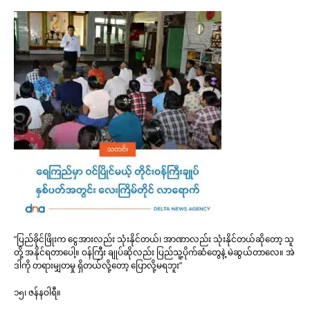
“ပြည်ခိုင်ဖြိုးက ငွေအားလည်း သုံးနိုင်တယ်၊ အာဏာလည်း သုံးနိုင်တယ်ဆိုတော့ သူ
တို့ အနိုင်ရတာပေါ့။ ဝန်ကြီး ချုပ်ဆိုလည်း ပြည်သူ့ပိုက်ဆံတွေနဲ့ မဲဆွယ်တာလေ။ အဲ
ဒါကို တရားမျှတမှု ရှိတယ်လို့တော့ ပြောလို့မရဘူး”
၁၅၊ ဇန်နဝါရီ။