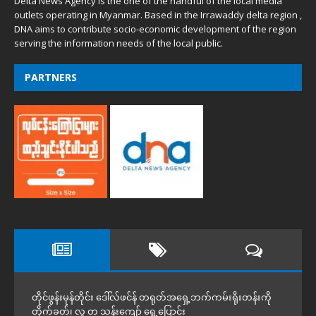
Delta News Agency is the one of the handful of the local media
outlets operating in Myanmar. Based in the Irrawaddy delta region ,
DNA aims to contribute socio-economic development of the region
serving the information needs of the local public.
PARTNERS
တိုင်ဖွန်းမုန်တိုင်း ဒေါ်လ်ဖင်န် တရုတ်အရှေ့ဘက်ကမ်းရိုးတန်းကို
တိုက်ခတ်၊ လူ တ သန်းကျော် ရွှေ့ပြောင်း