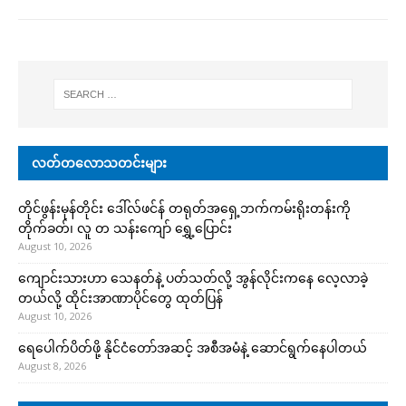
လတ်တလောသတင်းများ
တိုင်ဖွန်းမုန်တိုင်း ဒေါ်လ်ဖင်န် တရုတ်အရှေ့ဘက်ကမ်းရိုးတန်းကို
တိုက်ခတ်၊ လူ တ သန်းကျော် ရွှေ့ပြောင်း
August 10, 2026
ကျောင်းသားဟာ သေနတ်နဲ့ ပတ်သတ်လို့ အွန်လိုင်းကနေ လေ့လာခဲ့
တယ်လို့ ထိုင်းအာဏာပိုင်တွေ ထုတ်ပြန်
August 10, 2026
ရေပေါက်ပိတ်ဖို့ နိုင်ငံတော်အဆင့် အစီအမံနဲ့ ဆောင်ရွက်နေပါတယ်
August 8, 2026