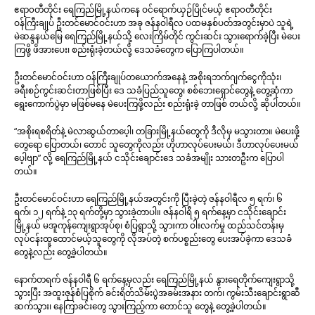
ဧရာ၀တီတိုင်း ရေကြည်မြို့နယ်ကနေ ဝင်ရောက်ယှဉ်ပြိုင်မယ့် ဧရာ၀တီတိုင်း
ဝန်ကြီးချုပ် ဦးတင်မောင်ဝင်းဟာ အခု ဇန်နဝါရီလ ပထမနှစ်ပတ်အတွင်းမှာပဲ သူရဲ့
မဲဆန္ဒနယ်မြေ ရေကြည်မြို့နယ်သို့ လေးကြိမ်တိုင် ကွင်းဆင်း သွားရောက်ခဲ့ပြီး မဲပေး
ကြဖို့ ဖိအားပေး၊ စည်းရုံးခဲ့တယ်လို့ ဒေသခံတွေက ပြောကြပါတယ်။
ဦးတင်မောင်ဝင်းဟာ ဝန်ကြီးချုပ်တယောက်အနေနဲ့ အစိုးရဘက်ဂျက်ငွေကိုသုံး၊
ခရီးစဉ်ကွင်းဆင်းတာဖြစ်ပြီး ဒေ သခံပြည်သူတွေ၊ စစ်ဘေးရှောင်တွေနဲ့ တွေ့ဆုံကာ
ရွေးကောက်ပွဲမှာ မဖြစ်မနေ မဲပေးကြဖို့လည်း စည်းရုံးခဲ့ တာဖြစ် တယ်လို့ ဆိုပါတယ်။
“အစိုးရစရိတ်နဲ့ မဲလာဆွယ်တာပေ့ါ၊ တခြားမြို့နယ်တွေကို ဒီလိုမှ မသွားတာ။ မဲပေးဖို့
တွေရော ပြောတယ်၊ တောင် သူတွေကိုလည်း ဟိုဟာလုပ်ပေးမယ်၊ ဒီဟာလုပ်ပေးမယ်
ပေ့ါဗျာ” လို့ ရေကြည်မြို့နယ် ငသိုင်းချောင်းဒေ သခံအမျိုး သားတဦးက ပြောပါ
တယ်။
ဦးတင်မောင်ဝင်းဟာ ရေကြည်မြို့နယ်အတွင်းကို ပြီးခဲ့တဲ့ ဇန်နဝါရီလ ၅ ရက်၊ ၆
ရက်၊ ၁၂ ရက်နဲ့ ၁၃ ရက်တို့မှာ သွားခဲ့တာပါ။ ဇန်နဝါရီ ၅ ရက်နေ့မှာ ငသိုင်းချောင်း
မြို့နယ် မအူကုန်ကျေးရွာအုပ်စု၊ စံပြရွာသို့ သွားကာ ဝါးလက်မှု ထည်သင်တန်းမှ
လုပ်ငန်းထူထောင်မယ့်သူတွေကို လိုအပ်တဲ့ စက်ပစ္စည်းတွေ ပေးအပ်ခဲ့ကာ ဒေသခံ
တွေနဲ့လည်း တွေ့ခဲ့ပါတယ်။
နောက်တရက် ဇန်နဝါရီ ၆ ရက်နေ့မှလည်း ရေကြည်မြို့နယ် နွားရေတိုက်ကျေးရွာသို့
သွားပြီး အထူးဇုန်စံပြစိုက် ခင်းရိတ်သိမ်းပွဲအခမ်းအနား တက်၊ ကွမ်းသီးချောင်းရွာဆီ
ဆက်သွား၊ နေကြာခင်းတွေ သွားကြည့်ကာ တောင်သူ တွေနဲ့ တွေ့ခဲ့ပါတယ်။