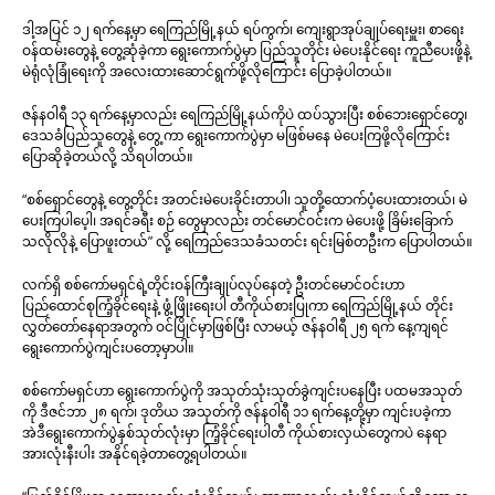
ဒါ့အပြင် ၁၂ ရက်နေ့မှာ ရေကြည်မြို့နယ် ရပ်ကွက်၊ ကျေးရွာအုပ်ချုပ်ရေးမှူး၊ စာရေး
ဝန်ထမ်းတွေနဲ့ တွေ့ဆုံခဲ့ကာ ရွေးကောက်ပွဲမှာ ပြည်သူတိုင်း မဲပေးနိုင်ရေး ကူညီပေးဖို့နဲ့
မဲရုံလုံခြုံရေးကို အလေးထားဆောင်ရွက်ဖို့လိုကြောင်း ပြောခဲ့ပါတယ်။
ဇန်နဝါရီ ၁၃ ရက်နေ့မှာလည်း ရေကြည်မြို့နယ်ကိုပဲ ထပ်သွားပြီး စစ်ဘေးရှောင်တွေ၊
ဒေသခံပြည်သူတွေနဲ့ တွေ့ ကာ ရွေးကောက်ပွဲမှာ မဖြစ်မနေ မဲပေးကြဖို့လိုကြောင်း
ပြောဆိုခဲ့တယ်လို့ သိရပါတယ်။
“စစ်ရှောင်တွေနဲ့ တွေ့တိုင်း အတင်းမဲပေးခိုင်းတာပါ၊ သူတို့ထောက်ပံ့ပေးထားတယ်၊ မဲ
ပေးကြပါပေ့ါ၊ အရင်ခရီး စဉ် တွေမှာလည်း တင်မောင်ဝင်းက မဲပေးဖို့ ခြိမ်းခြောက်
သလိုလိုနဲ့ ပြောဖူးတယ်” လို့ ရေကြည်ဒေသခံသတင်း ရင်းမြစ်တဦးက ပြောပါတယ်။
လက်ရှိ စစ်ကော်မရှင်ရဲ့တိုင်းဝန်ကြီးချုပ်လုပ်နေတဲ့ ဦးတင်မောင်ဝင်းဟာ
ပြည်ထောင်စုကြံ့ခိုင်ရေးနဲ့ ဖွံ့ဖြိုးရေးပါ တီကိုယ်စားပြုကာ ရေကြည်မြို့နယ် တိုင်း
လွှတ်တော်နေရာအတွက် ဝင်ပြိုင်မှာဖြစ်ပြီး လာမယ့် ဇန်နဝါရီ ၂၅ ရက် နေ့ကျရင်
ရွေးကောက်ပွဲကျင်းပတော့မှာပါ။
စစ်ကော်မရှင်ဟာ ရွေးကောက်ပွဲကို အသုတ်သုံးသုတ်ခွဲကျင်းပနေပြီး ပထမအသုတ်
ကို ဒီဇင်ဘာ ၂၈ ရက်၊ ဒုတိယ အသုတ်ကို ဇန်နဝါရီ ၁၁ ရက်နေ့တို့မှာ ကျင်းပခဲ့ကာ
အဲဒီရွေးကောက်ပွဲနှစ်သုတ်လုံးမှာ ကြံ့ခိုင်ရေးပါတီ ကိုယ်စားလှယ်တွေကပဲ နေရာ
အားလုံးနီးပါး အနိုင်ရခဲ့တာတွေ့ရပါတယ်။