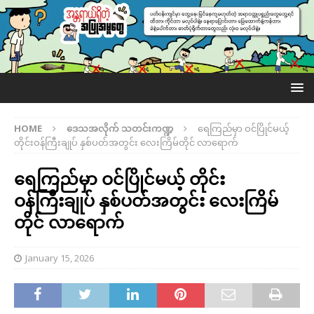
HOME
ဒေသအလိုက် သတင်းကဏ္ဍ
ရေကြည်မှာ ဝင်ပြိုင်မယ့်
တိုင်းဝန်ကြီးချုပ် နှစ်ပတ်အတွင်း လေးကြိမ်တိုင် လာရောက်
ရေကြည်မှာ ဝင်ပြိုင်မယ့် တိုင်း
ဝန်ကြီးချုပ် နှစ်ပတ်အတွင်း လေးကြိမ်
တိုင် လာရောက်
January 15, 2026