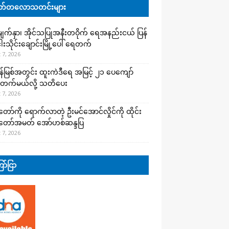
်တလောသတင်းများ
က်နှာ၊ အိုင်သပြုအနီးတဝိုက် ရေအနည်းငယ် ပြန်
ါးသိုင်းချောင်းမြို့ပေါ် ရေတက်
 7, 2026
န်မြစ်အတွင်း ထူးကဲဒီရေ အ​မြင့် ၂၁ ပေကျော်
တက်မယ်လို့ သတိပေး
 7, 2026
တော်ကို ရောက်လာတဲ့ ဦးမင်အောင်လှိုင်ကို ထိုင်း
်တော်အမတ် အော်ဟစ်ဆန္ဒပြ
 7, 2026
ာ်ငြာ