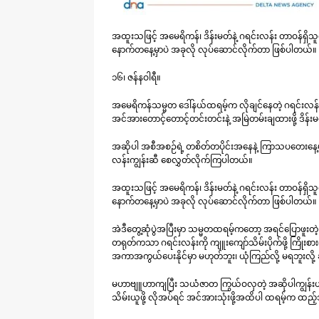
အထူးသဖြင့် အမေရိကန်၊ ဒိန်းမတ်နဲ့ ဂရင်းလန်း တာဝန်ရှိသ
နောက်တနေ့မှာပဲ အခုလို လုပ်ဆောင်လိုက်တာ ဖြစ်ပါတယ်။
၁၆၊ ဇန်နဝါရီ။
အမေရိကန်သမ္မတ ဒေါ်နယ်ထရမ့်က လိုချင်နေတဲ့ ဂရင်းလန်းကျ
အင်အားတောင့်တောင့်တင်းတင်းနဲ့ အမြဲတမ်းချထားဖို့ ဒိန်
အဆိုပါ အစီအစဉ်ရဲ့ တစိတ်တပိုင်းအနေနဲ့ ကြာသပတေးနေ့မှာပဲ 
လန်းကျွန်းဆီ စေလွှတ်လိုက်ကြပါတယ်။
အထူးသဖြင့် အမေရိကန်၊ ဒိန်းမတ်နဲ့ ဂရင်းလန်း တာဝန်ရှိသ
နောက်တနေ့မှာပဲ အခုလို လုပ်ဆောင်လိုက်တာ ဖြစ်ပါတယ်။
အဲဒီတွေ့ဆုံပွဲအပြီးမှာ သမ္မတထရမ့်ကတော့ အရင်ပြောဖူးတဲ
တရုတ်ကသာ ဂရင်းလန်းကို ကျူးကျော်သိမ်းပိုက်ဖို့ ကြိုးစားလ
အကာအကွယ်ပေးနိုင်မှာ မဟုတ်ဘူး၊ ယုံကြည်လို့ မရဘူးလို့
မဟာဗျူဟာကျပြီး သယံဇာတ ကြွယ်ဝလှတဲ့ အဆိုပါကျွန်းဟာ
သိမ်းယူဖို့ လိုအပ်ရင် အင်အားသုံးဖို့အထိပါ ထရမ့်က ထည့