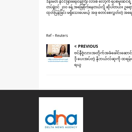
ဒိန်းမတ် နိုင်ငံခြားရေးဝန်ကြီး လားစ် လော့ကီ ရပ်စ်မူးဆင
တပ်ဖွဲ့ဝင် ၂၀၀ ခန့် အခြေစိုက်နေတယ်လို့ ဆိုပါတယ်။ ဥရ
ထုတ်ပြန်ခြင်း မရှိသေးပေမယ့် အခု စတင်စေလွှတ်တဲ့ 
Ref – Reuters
PREVIOUS
ဗင်နီဇွဲလားအတိုက်အခံခေါင်းဆောင်
ဒို ပေးအပ်တဲ့ နိုဘယ်လ်ဆုကို ထရမ့
ရယူ