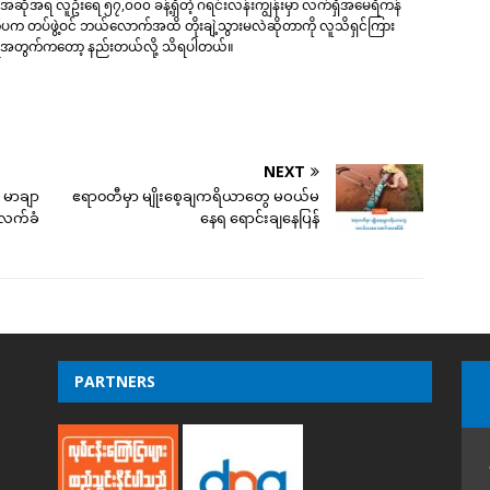
်ရဲ့ အဆိုအရ လူဦးရေ ၅၇,၀၀၀ ခန့်ရှိတဲ့ ဂရင်းလန်းကျွန်းမှာ လက်ရှိအမေရိကန်
ောပက တပ်ဖွဲ့ဝင် ဘယ်လောက်အထိ တိုးချဲ့သွားမလဲဆိုတာကို လူသိရှင်ကြား
အရေအတွက်ကတော့ နည်းတယ်လို့ သိရပါတယ်။
NEXT
 မာချာ
ဧရာ၀တီမှာ မျိုးစေ့ချကရိယာတွေ မဝယ်မ
်လက်ခံ
နေရ ရောင်းချနေပြန်
PARTNERS