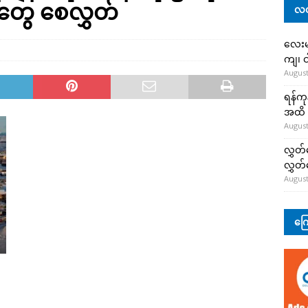
င်တွေ စေလွှတ်
လတ
လေးမျ
ကျ၊ င
August
ရန်ကု
အထိ 
August
လွှတ်
လွှတ
August
ကြေ