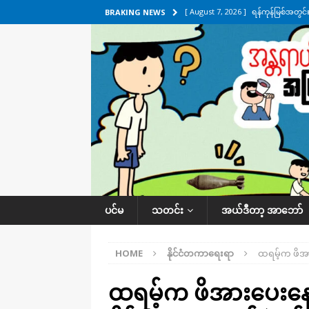
[ August 7, 2026 ]
ရန်ကုန်မြစ်အတွင
BRAKING NEWS
သတင်းကဏ္ဍ
[ August 7, 2026 ]
လွှတ်တော်ကို ရော
UNCATEGORIZED
[ August 6, 2026 ]
တာကျိုးပြီး ခုနှစ
ကဏ္ဍ
[ August 6, 2026 ]
လေးမျက်နှာမှာ ရ
အလိုက် သတင်းကဏ္ဍ
[ August 7, 2026 ]
လေးမျက်နှာ၊ အိုင
ပင်မ
သတင်း
အယ်ဒီတာ့ အာဘော်
ဒေသအလိုက် သတင်းကဏ္ဍ
HOME
နိုင်ငံတကာရေးရာ
ထရမ့်က ဖိအား
ထရမ့်က ဖိအားပေးနေခ