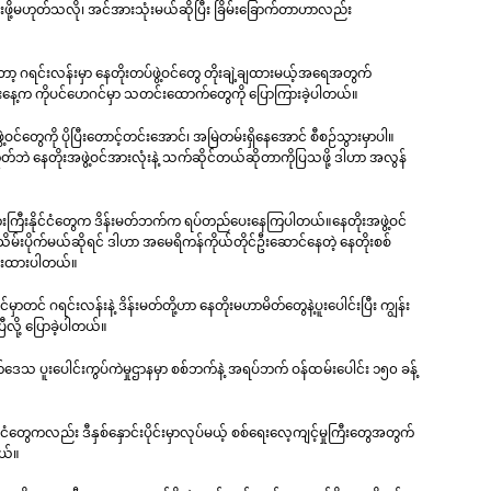
င်းဖို့မဟုတ်သလို၊ အင်အားသုံးမယ်ဆိုပြီး ခြိမ်းခြောက်တာဟာလည်း
့ ဂရင်းလန်းမှာ နေတိုးတပ်ဖွဲ့ဝင်တွေ တိုးချဲ့ချထားမယ့်အရေအတွက်
ေ့က ကိုပင်ဟေဂင်မှာ သတင်းထောက်တွေကို ပြောကြားခဲ့ပါတယ်။
့ဝင်တွေကို ပိုပြီးတောင့်တင်းအောင်၊ အမြဲတမ်းရှိနေအောင် စီစဉ်သွားမှာပါ။
်ဘဲ နေတိုးအဖွဲ့ဝင်အားလုံးနဲ့ သက်ဆိုင်တယ်ဆိုတာကိုပြသဖို့ ဒါဟာ အလွန်
်အားကြီးနိုင်ငံတွေက ဒိန်းမတ်ဘက်က ရပ်တည်ပေးနေကြပါတယ်။နေတိုးအဖွဲ့ဝင်
းပိုက်မယ်ဆိုရင် ဒါဟာ အမေရိကန်ကိုယ်တိုင်ဦးဆောင်နေတဲ့ နေတိုးစစ်
ိပေးထားပါတယ်။
ာတင် ဂရင်းလန်းနဲ့ ဒိန်းမတ်တို့ဟာ နေတိုးမဟာမိတ်တွေနဲ့ပူးပေါင်းပြီး ကျွန်း
ီလို့ ပြောခဲ့ပါတယ်။
ဒေသ ပူးပေါင်းကွပ်ကဲမှုဌာနမှာ စစ်ဘက်နဲ့ အရပ်ဘက် ဝန်ထမ်းပေါင်း ၁၅၀ ခန့်
င်ငံတွေကလည်း ဒီနှစ်နှောင်းပိုင်းမှာလုပ်မယ့် စစ်ရေးလေ့ကျင့်မှုကြီးတွေအတွက်
တယ်။