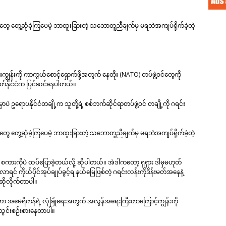
ူတွေ တွေ့ဆုံခဲ့ကြပေမဲ့ ဘာထူးခြားတဲ့ သဘောတူညီချက်မှ မရဘဲအကျပ်ရိုက်ခဲ့တဲ့
ွန်းကို ကာကွယ်စောင့်ရှောက်ဖို့အတွက် နေတိုး (NATO) တပ်ဖွဲ့ဝင်တွေကို
းမတ်နိုင်ငံက ပြင်ဆင်နေပါတယ်။
ဥရောပနိုင်ငံတချို့က သူတို့ရဲ့ စစ်ဘက်ဆိုင်ရာတပ်ဖွဲ့ဝင် တချို့ကို ဂရင်း
ူတွေ တွေ့ဆုံခဲ့ကြပေမဲ့ ဘာထူးခြားတဲ့ သဘောတူညီချက်မှ မရဘဲအကျပ်ရိုက်ခဲ့တဲ့
့ စကားကိုပဲ ထပ်ပြောခဲ့တယ်လို့ ဆိုပါတယ်။ အဲဒါကတော့ ရုရှား ဒါမှမဟုတ်
ာရင် ကိုယ်ပိုင်အုပ်ချုပ်ခွင့်ရ နယ်မြေဖြစ်တဲ့ ဂရင်းလန်းကိုဒိန်းမတ်အနေနဲ့
 ဆိုလိုက်တာပါ။
 အမေရိကန်ရဲ့ လုံခြုံရေးအတွက် အလွန်အရေးကြီးတာကြောင့်ကျွန်းကို
်သွင်းစဉ်းစားနေတာပါ။