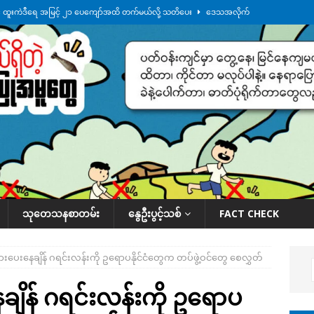
်း ထူးကဲဒီရေ အ​မြင့် ၂၁ ပေကျော်အထိ တက်မယ်လို့ သတိပေး
ဒေသအလိုက်
က်လာတဲ့ ဦးမင်အောင်လှိုင်ကို ထိုင်းလွှတ်တော်အမတ် အော်ဟစ်ဆန္ဒပြ
်ရက်မြောက်နေ့မှာ ငသိုင်းချောင်းမြို့ကို ရေစတင်ရောက်ရှိ
ဒေသအလိုက် သတင်း
ေဘေးကူနေတဲ့ ငသိုင်းချောင်းဒေသခံ လူငယ်တဦး ရေစီးနဲ့မျောပါသေဆုံး
ဒေသ
်သပြုအနီးတဝိုက် ရေအနည်းငယ် ပြန်ကျ၊ ငါးသိုင်းချောင်းမြို့ပေါ် ရေတက်
သုတေသနစာတမ်း
နွေဦးပွင့်သစ်
FACT CHECK
ပေးနေချိန် ဂရင်းလန်းကို ဥရောပနိုင်ငံတွေက တပ်ဖွဲ့ဝင်တွေ စေလွှတ်
ျိန် ဂရင်းလန်းကို ဥရောပ