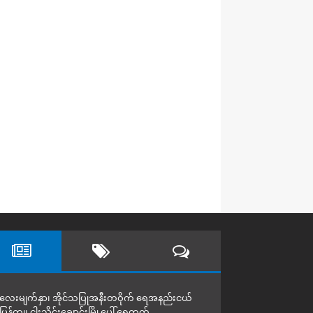
လေးမျက်နှာ၊ အိုင်သပြုအနီးတဝိုက် ရေအနည်းငယ်
ပြန်ကျ၊ ငါးသိုင်းချောင်းမြို့ပေါ် ရေတက်