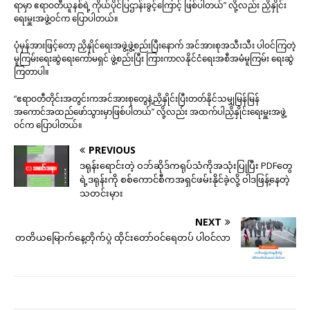
ရာမှာ ဧရာဝတီယူနစ်ရဲ့ ကိုယ်ပိုင်ပြဌာန်းခွင့်ကြောင့် ဖြစ်ပါတယ်” လို့လည်း ညှိနှိုင်း
ရေးမှူးအဖွဲ့ဝင်က ပြောပါတယ်။
ပုံမှန်အားဖြင့်တော့ ညှိနှိုင်ရေးအဖွဲ့ဖွဲ့စည်းပြီးနောက် အင်အားစုအသီးသီး ပါဝင်ကြတဲ့
မူကြမ်းရေးဆွဲရေးကော်မရှင် ဖွဲ့စည်းပြီး ကြားကာလနိုင်ငံရေးအစီအမံမူကြမ်း ရေးဆွဲ
ကြတာပါ။
“ဧရာဝတီတိုင်းအတွင်းကအင်အားစုတွေနဲ့ညှိနှိုင်းပြီးတတ်နိုင်သမျှမြန်မြန်
အကောင်အထည်ဖော်သွားမှာဖြစ်ပါတယ်” လို့လည်း အထက်ပါညှိနှိုင်းရေးမှူးအဖွဲ့
ဝင်က ပြောပါတယ်။
PREVIOUS
ဒရုန်းရောင်းတဲ့ ဝဘ်ဆိုဒ်ကရုပ်သံကိုအသုံးပြုပြီး PDFတွေ
ရဲ့ဒရုန်းကို စစ်ကောင်စီကအရှင်ဖမ်းနိုင်ခဲ့လို့ ဝါဒဖြန့်နေတဲ့
သတင်းမှား
NEXT
တတိယမြောက်နေ့တိုက်ပွဲ ထိုင်းတော်ဝင်ရေတပ် ပါဝင်လာ