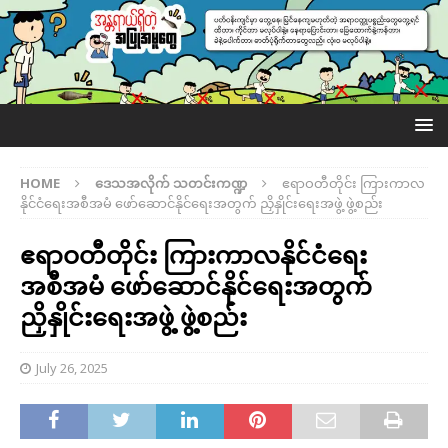
HOME
ဒေသအလိုက် သတင်းကဏ္ဍ
ဧရာဝတီတိုင်း ကြားကာလ
နိုင်ငံရေးအစီအမံ ဖော်ဆောင်နိုင်ရေးအတွက် ညှိနှိုင်းရေးအဖွဲ့ ဖွဲ့စည်း
ဧရာဝတီတိုင်း ကြားကာလနိုင်ငံရေး
အစီအမံ ဖော်ဆောင်နိုင်ရေးအတွက်
ညှိနှိုင်းရေးအဖွဲ့ ဖွဲ့စည်း
July 26, 2025