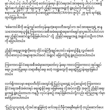
မှာ ပါဝင်သင့် ပါဝင်ထိုက်တဲ့ တော်လှန်ရေး၊ နိုင်ငံရေးအင်အားစုတွေ ပါဝင်လာစေဖို့
ချိတ်ဆက်ညှိနှိုင်းနိုင်ရန်အတွက် ညှိနှိုင်းရေးမှူးအဖွဲ့ကို ဖွဲ့စည်းလိုက်ကြောင်း
ဧရာဝတီတိုင်းလွှတ်တော်ကိုယ်စားပြုကော်မတီ(CRAH)က ဇူလိုင် ၂၅ ရက် ရက်စွဲနဲ့
ထုတ်ပြန်ပါတယ်။
“စစ်ကောင်စီကို ဆန့်ကျင်တော်လှန်နေတဲ့ဧရာဝတီအတွင်းက အင်အားစုတွေရဲ့ ဆန္ဒ
သဘောထားရယူဖို့နဲ့ ကြားကာလအစီအမံရေးဆွဲရေးကော်မရှင်မှာပူးပေါင်းပါဝင်လာ
ရေး ညှိနှိုင်းဆောင်ရွက်ဖို့ဖြစ်ပါတယ်” လို့ ညှိနှိုင်းရေးမှူးအဖွဲ့ အဖွဲ့ဝင်တဦးက DNA
ကို ပြောပါတယ်။
ညှိနှိုင်းရေးမှူးအဖွဲ့ကိုတော့ တိုင်းဝန်ကြီးချုပ်ဟောင်း မန်းဂျော်နီနဲ့ လွှတ်တော်
ကိုယ်စားလှယ်အများစုအပါအဝင် အဖွဲ့ဝင် ခြောက်ဦးနဲ့ ဖွဲ့စည်းထားပါတယ်။
ကြားကာလနိုင်ငံရေးအစီအမံမှာတော့တော်လှ န်ရေး ကာလ(ကြားကာလ) အုပ်ချုပ်
ရေး၊ ဥပဒေပြုရေး၊ တရားစီရင်ရေး စတဲ့ ကဏ္ဍတွေကို ရေးဆွဲပြဌာန်းရမှာဖြစ်ပါ
တယ်။
လက်ရှိကာလမှာ ဧရာဝတီတိုင်းအတွင်းရှိ ပြည်သူတွေနဲ့ သင့်လျော်တဲ့ ကြားကာလ
နိုင်ငံရေးအစီအမံတရပ် ရေးဆွဲနိုင်ရေး မဖြစ်မနေ လိုအပ်လာပြီး အခုလို ညှိနှိုင်းရေး
မှူးအဖွဲ့ ဖွဲ့စည်းတာဟာ ကနဦး လုပ်ငန်းစဥ် တရပ်ဖြစ်တယ်လို့လည်း ကြေညာချ က်မှာ
ဖော်ပြထားပါတယ်။
“ပြည်သူလူထုရဲ့ လိုအင်ဆန္ဒဖြစ်တဲ့ ဖက်ဒရယ်ဒီမိုကရေစီစနစ်ကို တည်ဆောက်ပေး