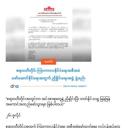
“ဧရာဝတီတိုင်းအတွင်းက အင်အားစုတွေနဲ့ ညှိနှိုင်းပြီး တတ်နိုင်သမျှ မြန်မြန်
အကောင်အထည်ဖော်သွားမှာ ဖြစ်ပါတယ်”
၂၆၊ ဇူလိုင်
ဧရာဝတီတိုင်းအတွက် ကြားကာလနိုင်ငံရေး အစီအမံဖော်ထုတ်ရေး လုပ်ငန်းစဥ်တွေ