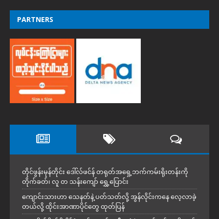
PARTNERS
တိုင်ဖွန်းမုန်တိုင်း ဒေါ်လ်ဖင်န် တရုတ်အရှေ့ဘက်ကမ်းရိုးတန်းကို
တိုက်ခတ်၊ လူ တ သန်းကျော် ရွှေ့ပြောင်း
ကျောင်းသားဟာ သေနတ်နဲ့ ပတ်သတ်လို့ အွန်လိုင်းကနေ လေ့လာခဲ့
တယ်လို့ ထိုင်းအာဏာပိုင်တွေ ထုတ်ပြန်