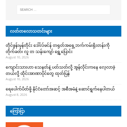
လတ်တလောသတင်းများ
တိုင်ဖွန်းမုန်တိုင်း ဒေါ်လ်ဖင်န် တရုတ်အရှေ့ဘက်ကမ်းရိုးတန်းကို
တိုက်ခတ်၊ လူ တ သန်းကျော် ရွှေ့ပြောင်း
August 10, 2026
ကျောင်းသားဟာ သေနတ်နဲ့ ပတ်သတ်လို့ အွန်လိုင်းကနေ လေ့လာခဲ့
တယ်လို့ ထိုင်းအာဏာပိုင်တွေ ထုတ်ပြန်
August 10, 2026
ရေပေါက်ပိတ်ဖို့ နိုင်ငံတော်အဆင့် အစီအမံနဲ့ ဆောင်ရွက်နေပါတယ်
August 8, 2026
ကြော်ငြာ