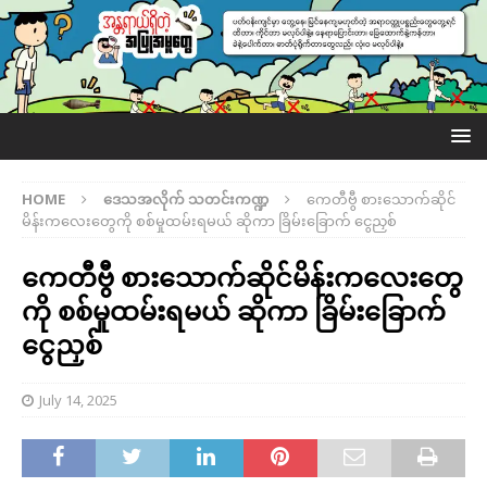
HOME
ဒေသအလိုက် သတင်းကဏ္ဍ
ကေတီဗွီ စားသောက်ဆိုင်
မိန်းကလေးတွေကို စစ်မှုထမ်းရမယ် ဆိုကာ ခြိမ်းခြောက် ငွေညှစ်
ကေတီဗွီ စားသောက်ဆိုင်မိန်းကလေးတွေ
ကို စစ်မှုထမ်းရမယ် ဆိုကာ ခြိမ်းခြောက်
ငွေညှစ်
July 14, 2025