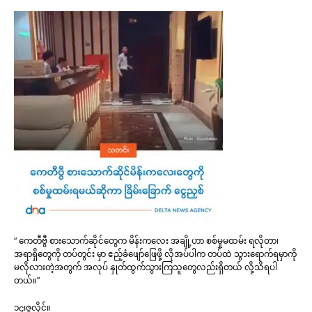
“ ကေတီဗွီ စားသောက်ဆိုင်တွေက မိန်းကလေး အချို့ဟာ စစ်မှုမထမ်း ရလိုတာ၊
အရာရှိတွေကို တပ်တွင်း မှာ ဧည့်ခံဖျော်ဖြေဖို့ လိုအပ်ပါက တပ်ထဲ သွားရောက်ရမှာကို
မလိုလားတဲ့အတွက် အလုပ် နှုတ်ထွက်သွားကြသူတွေလည်းရှိတယ် လို့သိရပါ
တယ်။”
၁၄၊ဇူလိုင်။