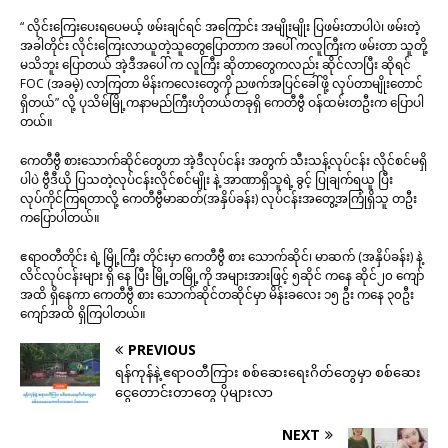
“ လိုင်းကြေးပေးရပေမယ့် ဖမ်းချင်ရင် အကြောင်း အမျိုးမျိုး ပြဖမ်းတာပါပဲ၊ ဖမ်းတဲ့
အခါတိုင်း လိုင်းကြေးလာယူတဲ့သူတွေပြောတာက အပေါ် ကလူကြီးက ဖမ်းတာ သူတို့
မသိဘူး ပြောတယ် အဲ့ဒီအပေါ် က လူကြီး ဆိုတာတွေကလည်း ဆိုင်လာပြီး ဆိုရင်
FOC (အခမဲ့) လာကြတာ မိန်းကလေးတွေကို ညဖက်အပြင်ခေါ်ဖို့ လုပ်တာမျိုးတောင်
ရှိတယ်” လို့ ပုသိမ်မြို့ကနာမည်ကြီးဟိုတယ်တခုရှိ ကေတီဗွီ ဝန်ထမ်းတဦးက ပြောပါ
တယ်။
ကေတီဗွီ စားသောက်ဆိုင်တွေဟာ အဲ့ဒီလုပ်ငန်း အတွက် သီးသန့်လုပ်ငန်း လိုင်စင်မရှိ
ပါပဲ ဗွီဒီယို ပြသတဲ့လုပ်ငန်းလိုင်စင်မျိုး နဲ့ အာဏာရှိသူရဲ့ ခွင့် ပြုချက်ရယူ ပြီး
လုပ်ကိုင်ကြရတာလို့ ကေတီဗွီမာဆတ်(အနှိပ်ခန်း) လုပ်ငန်းအတွေ့အကြုံရှိသူ တဦး
ကပြောပါတယ်။
ဧရာဝတီတိုင်း ရဲ့ မြို့ကြီး တိုင်းမှာ ကေတီဗွီ စား သောက်ဆိုင်၊ မာဆက် (အနှိပ်ခန်း) နဲ့
လိင်လုပ်ငန်းများ ရှိ နေ ပြီး မြို့တမြို့ကို အများအားဖြင့် ၅ဆိုင် ကနေ ဆိုင်၂၀ ကျော်
အထိ ရှိနေကာ ကေတီဗွီ စား သောက်ဆိုင်တဆိုင်မှာ မိန်းခလေး ၁၅ ဦး ကနေ ၃၀ဦး
ကျော်အထိ ရှိကြပါတယ်။
PREVIOUS
ရန်ကုန်နဲ့ ဧရာဝတီကြား စစ်ဆေးရေးဂိတ်တွေမှာ စစ်ဆေး
ငွေတောင်းတာတွေ ပိုများလာ
NEXT