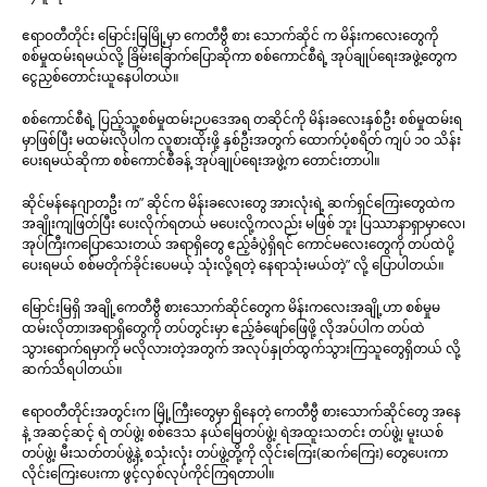
ဧရာဝတီတိုင်း မြောင်းမြမြို့မှာ ကေတီဗွီ စား သောက်ဆိုင် က မိန်းကလေးတွေကို
စစ်မှုထမ်းရမယ်လို့ ခြိမ်းခြောက်ပြောဆိုကာ စစ်ကောင်စီရဲ့ အုပ်ချုပ်ရေးအဖွဲ့တွေက
ငွေညှစ်တောင်းယူနေပါတယ်။
စစ်ကောင်စီရဲ့ ပြည့်သူ့စစ်မှုထမ်းဉပဒေအရ တဆိုင်ကို မိန်းခလေးနှစ်ဦး စစ်မှုထမ်းရ
မှာဖြစ်ပြီး မထမ်းလိုပါက လူစားထိုးဖို့ နှစ်ဦးအတွက် ထောက်ပံ့စရိတ် ကျပ် ၁၀ သိန်း
ပေးရမယ်ဆိုကာ စစ်ကောင်စီခန့် အုပ်ချုပ်ရေးအဖွဲ့က တောင်းတာပါ။
ဆိုင်မန်နေဂျာတဦး က” ဆိုင်က မိန်းခလေးတွေ အားလုံးရဲ့ ဆက်ရှင်ကြေးတွေထဲက
အချိုးကျဖြတ်ပြီး ပေးလိုက်ရတယ် မပေးလို့ကလည်း မဖြစ် ဘူး ပြဿာနာရှာမှာလေ၊
အုပ်ကြီးကပြောသေးတယ် အရာရှိတွေ ဧည့်ခံပွဲရှိရင် ကောင်မလေးတွေကို တပ်ထဲပို့
ပေးရမယ် စစ်မတိုက်ခိုင်းပေမယ့် သုံးလို့ရတဲ့ နေရာသုံးမယ်တဲ့” လို့ ပြောပါတယ်။
မြောင်းမြရှိ အချို့ကေတီဗွီ စားသောက်ဆိုင်တွေက မိန်းကလေးအချို့ဟာ စစ်မှုမ
ထမ်းလိုတာ၊အရာရှိတွေကို တပ်တွင်းမှာ ဧည့်ခံဖျော်ဖြေဖို့ လိုအပ်ပါက တပ်ထဲ
သွားရောက်ရမှာကို မလိုလားတဲ့အတွက် အလုပ်နှုတ်ထွက်သွားကြသူတွေရှိတယ် လို့
ဆက်သိရပါတယ်။
ဧရာဝတီတိုင်းအတွင်းက မြို့ကြီးတွေမှာ ရှိနေတဲ့ ကေတီဗွီ စားသောက်ဆိုင်တွေ အနေ
နဲ့ အဆင့်ဆင့် ရဲ တပ်ဖွဲ့၊ စစ်ဒေသ နယ်မြေတပ်ဖွဲ့၊ ရဲအထူးသတင်း တပ်ဖွဲ့၊ မူးယစ်
တပ်ဖွဲ့၊ မီးသတ်တပ်ဖွဲ့နဲ့ စသုံးလုံး တပ်ဖွဲ့တို့ကို လိုင်းကြေး(ဆက်ကြေး) တွေပေးကာ
လိုင်းကြေးပေးကာ ဖွင့်လှစ်လုပ်ကိုင်ကြရတာပါ။