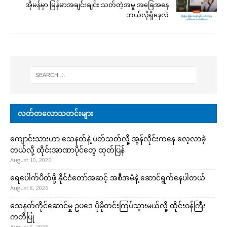
အိုမန်မှာ မြန်မာအချင်းချင်း သတ်တဲ့အမှု အခြေအနေ
ဘယ်လိုရှိနေလဲ
လတ်တလောသတင်းများ
ကျောင်းသားဟာ သေနတ်နဲ့ ပတ်သတ်လို့ အွန်လိုင်းကနေ လေ့လာခဲ့
တယ်လို့ ထိုင်းအာဏာပိုင်တွေ ထုတ်ပြန်
August 10, 2026
ရေပေါက်ပိတ်ဖို့ နိုင်ငံတော်အဆင့် အစီအမံနဲ့ ဆောင်ရွက်နေပါတယ်
August 8, 2026
သေနတ်ကိုင်ဆောင်မှု ဥပဒေ ပိုမိုတင်းကြပ်သွားမယ်လို့ ထိုင်းဝန်ကြီး
ကတိပြု
August 8, 2026